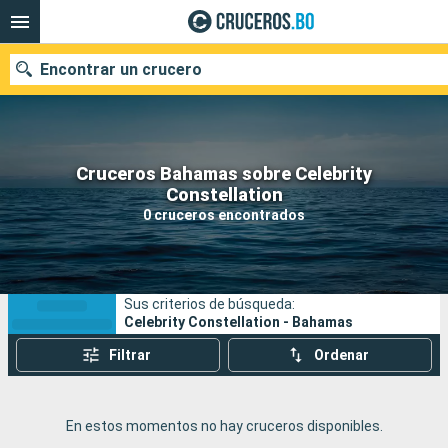
Encontrar un crucero
Cruceros Bahamas sobre Celebrity
Nuestros destinos
Constellation
0 cruceros encontrados
Fecha de salida
Puertos
Compañías
Sus criterios de búsqueda:
Buscar
Celebrity Constellation - Bahamas
Filtrar
Ordenar
En estos momentos no hay cruceros disponibles.