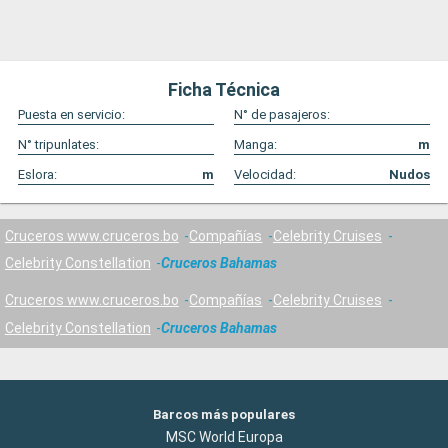
Ficha Técnica
Puesta en servicio:
N° de pasajeros:
N° tripunlates:
Manga:
m
Eslora:
m
Velocidad:
Nudos
Cruceros www.cruceros.bo
Compañías
Celebrity Cruises
Celebrity Constellation
Cruceros Bahamas
Cruceros www.cruceros.bo
Compañías
Celebrity Cruises
Celebrity Constellation
Cruceros Bahamas
Barcos más populares
MSC World Europa