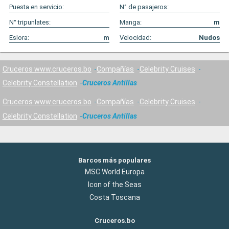
Puesta en servicio:
N° de pasajeros:
N° tripunlates:
Manga:
m
Eslora:
m
Velocidad:
Nudos
Cruceros www.cruceros.bo
Compañías
Celebrity Cruises
Celebrity Constellation
Cruceros Antillas
Cruceros www.cruceros.bo
Compañías
Celebrity Cruises
Celebrity Constellation
Cruceros Antillas
Barcos más populares
MSC World Europa
Icon of the Seas
Costa Toscana
Cruceros.bo