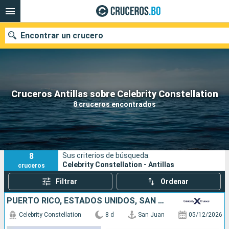
Encontrar un crucero
Nuestros destinos
Cruceros Antillas sobre Celebrity Constellation
8 cruceros encontrados
Fecha de salida
Puertos
Compañías
8
Sus criterios de búsqueda:
Buscar
Celebrity Constellation - Antillas
cruceros
Filtrar
Ordenar
PUERTO RICO, ESTADOS UNIDOS, SAN MARTÍN, ANTIGUA Y BARBUDA, SANTA LUCIA, BARBADOS
Celebrity Constellation
8 d
San Juan
05/12/2026