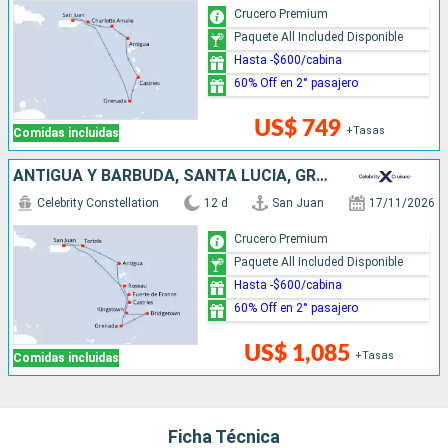
Crucero Premium
Paquete All Included Disponible
Hasta -$600/cabina
60% Off en 2° pasajero
US$ 749
+Tasas
Comidas incluidas
ANTIGUA Y BARBUDA, SANTA LUCIA, GRENADA, BARBADOS, SAN VINCENT Y LAS GRANADINAS, DOMINICA, PUERTO RICO
Celebrity Constellation
12 d
San Juan
17/11/2026
Crucero Premium
Paquete All Included Disponible
Hasta -$600/cabina
60% Off en 2° pasajero
US$ 1,085
+Tasas
Comidas incluidas
Ficha Técnica