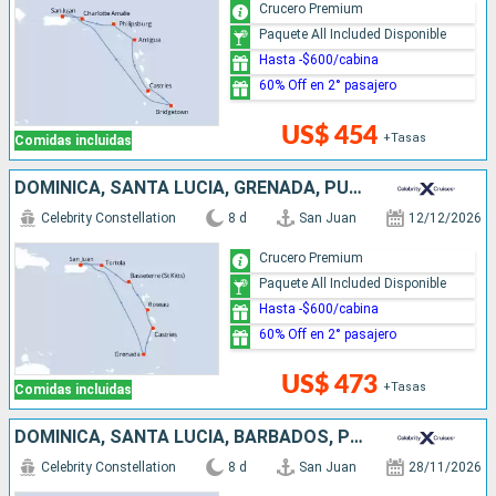
Crucero Premium
Paquete All Included Disponible
Hasta -$600/cabina
60% Off en 2° pasajero
US$ 454
+Tasas
Comidas incluidas
DOMINICA, SANTA LUCIA, GRENADA, PUERTO RICO
Celebrity Constellation
8 d
San Juan
12/12/2026
Crucero Premium
Paquete All Included Disponible
Hasta -$600/cabina
60% Off en 2° pasajero
US$ 473
+Tasas
Comidas incluidas
DOMINICA, SANTA LUCIA, BARBADOS, PUERTO RICO
Celebrity Constellation
8 d
San Juan
28/11/2026