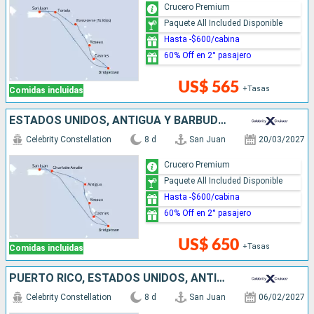
Crucero Premium
Paquete All Included Disponible
Hasta -$600/cabina
60% Off en 2° pasajero
US$ 565
+Tasas
Comidas incluidas
ESTADOS UNIDOS, ANTIGUA Y BARBUDA, DOMINICA, SANTA LUCIA, BARBADOS, PUERTO RICO
Celebrity Constellation
8 d
San Juan
20/03/2027
Crucero Premium
Paquete All Included Disponible
Hasta -$600/cabina
60% Off en 2° pasajero
US$ 650
+Tasas
Comidas incluidas
PUERTO RICO, ESTADOS UNIDOS, ANTIGUA Y BARBUDA, DOMINICA, SANTA LUCIA, GRENADA
Celebrity Constellation
8 d
San Juan
06/02/2027