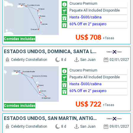
Crucero Premium
Paquete All Included Disponible
Hasta -$600/cabina
60% Off en 2° pasajero
US$ 708
+Tasas
Comidas incluidas
ESTADOS UNIDOS, DOMINICA, SANTA LUCIA, BARBADOS, PUERTO RICO
Celebrity Constellation
8 d
San Juan
02/01/2027
Crucero Premium
Paquete All Included Disponible
Hasta -$600/cabina
60% Off en 2° pasajero
US$ 722
+Tasas
Comidas incluidas
ESTADOS UNIDOS, SAN MARTÍN, ANTIGUA Y BARBUDA, SANTA LUCIA, GRENADA, PUERTO RICO
Celebrity Constellation
8 d
San Juan
09/01/2027