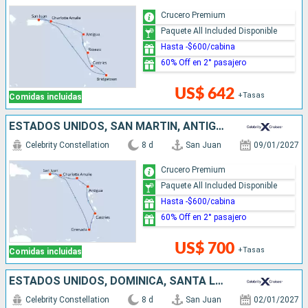
Crucero Premium
Paquete All Included Disponible
Hasta -$600/cabina
60% Off en 2° pasajero
US$ 642
+Tasas
Comidas incluidas
ESTADOS UNIDOS, SAN MARTÍN, ANTIGUA Y BARBUDA, SANTA LUCIA, GRENADA, PUERTO RICO
Celebrity Constellation
8 d
San Juan
09/01/2027
Crucero Premium
Paquete All Included Disponible
Hasta -$600/cabina
60% Off en 2° pasajero
US$ 700
+Tasas
Comidas incluidas
ESTADOS UNIDOS, DOMINICA, SANTA LUCIA, BARBADOS, PUERTO RICO
Celebrity Constellation
8 d
San Juan
02/01/2027