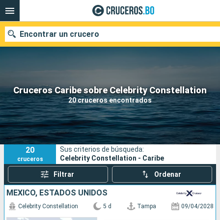
Encontrar un crucero
Nuestros destinos
Cruceros Caribe sobre Celebrity Constellation
20 cruceros encontrados
Fecha de salida
Puertos
Compañías
20
Sus criterios de búsqueda:
Buscar
Celebrity Constellation - Caribe
cruceros
Filtrar
Ordenar
MÉXICO, ESTADOS UNIDOS
Celebrity Constellation
5 d
Tampa
09/04/2028