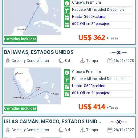
Crucero Premium
Paquete All Included Disponible
Hasta -$600/cabina
60% Off en 2° pasajero
US$ 362
+Tasas
Comidas incluidas
BAHAMAS, ESTADOS UNIDOS
Celebrity Constellation
8 d
Tampa
16/01/2028
Crucero Premium
Paquete All Included Disponible
Hasta -$600/cabina
60% Off en 2° pasajero
US$ 414
+Tasas
Comidas incluidas
ISLAS CAIMÁN, MÉXICO, ESTADOS UNIDOS
Celebrity Constellation
8 d
Tampa
28/11/2027