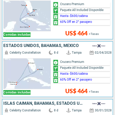
Crucero Premium
Paquete All Included Disponible
Hasta -$600/cabina
60% Off en 2° pasajero
US$ 464
+Tasas
Comidas incluidas
ESTADOS UNIDOS, BAHAMAS, MÉXICO
Celebrity Constellation
8 d
Tampa
02/04/2028
Crucero Premium
Paquete All Included Disponible
Hasta -$600/cabina
60% Off en 2° pasajero
US$ 464
+Tasas
Comidas incluidas
ISLAS CAIMÁN, BAHAMAS, ESTADOS UNIDOS
Celebrity Constellation
8 d
Tampa
30/01/2028