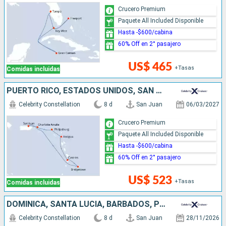
Crucero Premium
Paquete All Included Disponible
Hasta -$600/cabina
60% Off en 2° pasajero
US$ 465
+Tasas
Comidas incluidas
PUERTO RICO, ESTADOS UNIDOS, SAN MARTÍN, ANTIGUA Y BARBUDA, SANTA LUCIA, BARBADOS
Celebrity Constellation
8 d
San Juan
06/03/2027
Crucero Premium
Paquete All Included Disponible
Hasta -$600/cabina
60% Off en 2° pasajero
US$ 523
+Tasas
Comidas incluidas
DOMINICA, SANTA LUCIA, BARBADOS, PUERTO RICO
Celebrity Constellation
8 d
San Juan
28/11/2026