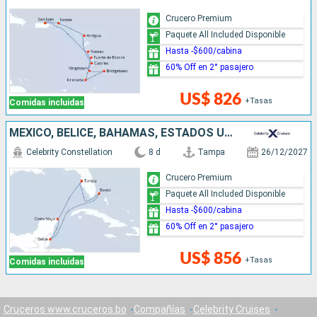
Crucero Premium
Paquete All Included Disponible
Hasta -$600/cabina
60% Off en 2° pasajero
US$ 826
+Tasas
Comidas incluidas
MÉXICO, BELICE, BAHAMAS, ESTADOS UNIDOS
Celebrity Constellation
8 d
Tampa
26/12/2027
Crucero Premium
Paquete All Included Disponible
Hasta -$600/cabina
60% Off en 2° pasajero
US$ 856
+Tasas
Comidas incluidas
Cruceros www.cruceros.bo
Compañías
Celebrity Cruises