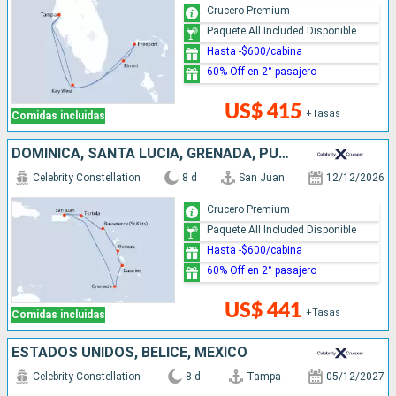
Crucero Premium
Paquete All Included Disponible
Hasta -$600/cabina
60% Off en 2° pasajero
US$ 415
+Tasas
Comidas incluidas
DOMINICA, SANTA LUCIA, GRENADA, PUERTO RICO
Celebrity Constellation
8 d
San Juan
12/12/2026
Crucero Premium
Paquete All Included Disponible
Hasta -$600/cabina
60% Off en 2° pasajero
US$ 441
+Tasas
Comidas incluidas
ESTADOS UNIDOS, BELICE, MÉXICO
Celebrity Constellation
8 d
Tampa
05/12/2027