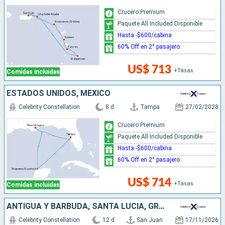
Crucero Premium
Paquete All Included Disponible
Hasta -$600/cabina
60% Off en 2° pasajero
US$ 713
+Tasas
Comidas incluidas
ESTADOS UNIDOS, MÉXICO
Celebrity Constellation
8 d
Tampa
27/02/2028
Crucero Premium
Paquete All Included Disponible
Hasta -$600/cabina
60% Off en 2° pasajero
US$ 714
+Tasas
Comidas incluidas
ANTIGUA Y BARBUDA, SANTA LUCIA, GRENADA, BARBADOS, SAN VINCENT Y LAS GRANADINAS, DOMINICA, PUERTO RICO
Celebrity Constellation
12 d
San Juan
17/11/2026