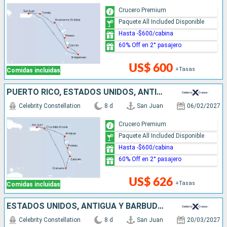
Crucero Premium
Paquete All Included Disponible
Hasta -$600/cabina
60% Off en 2° pasajero
US$ 600
+Tasas
Comidas incluidas
PUERTO RICO, ESTADOS UNIDOS, ANTIGUA Y BARBUDA, DOMINICA, SANTA LUCIA, GRENADA
Celebrity Constellation
8 d
San Juan
06/02/2027
Crucero Premium
Paquete All Included Disponible
Hasta -$600/cabina
60% Off en 2° pasajero
US$ 626
+Tasas
Comidas incluidas
ESTADOS UNIDOS, ANTIGUA Y BARBUDA, DOMINICA, SANTA LUCIA, BARBADOS, PUERTO RICO
Celebrity Constellation
8 d
San Juan
20/03/2027