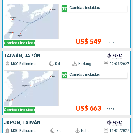
Comidas incluidas
US$ 549
+Tasas
Comidas incluidas
TAIWÁN, JAPÓN
MSC Bellissima
5 d
Keelung
23/03/2027
Comidas incluidas
US$ 663
+Tasas
Comidas incluidas
JAPÓN, TAIWÁN
MSC Bellissima
7 d
Naha
11/01/2027