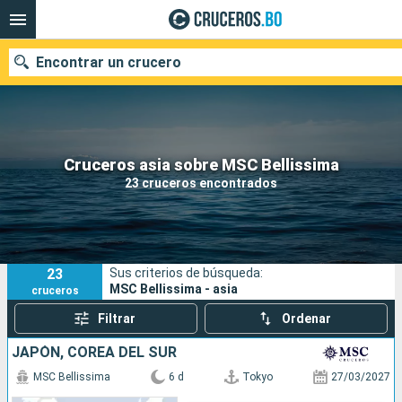
Encontrar un crucero
Nuestros destinos
Cruceros asia sobre MSC Bellissima
23 cruceros encontrados
Fecha de salida
Puertos
Compañías
23
Sus criterios de búsqueda:
Buscar
MSC Bellissima - asia
cruceros
Filtrar
Ordenar
JAPÓN, COREA DEL SUR
MSC Bellissima
6 d
Tokyo
27/03/2027