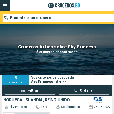
Encontrar un crucero
Nuestros destinos
Cruceros Artico sobre Sky Princess
5 cruceros encontrados
Fecha de salida
Puertos
Compañías
5
Sus criterios de búsqueda:
Buscar
Sky Princess - Artico
cruceros
Filtrar
Ordenar
NORUEGA, ISLANDIA, REINO UNIDO
Sky Princess
15 d
Southampton
26/06/2027