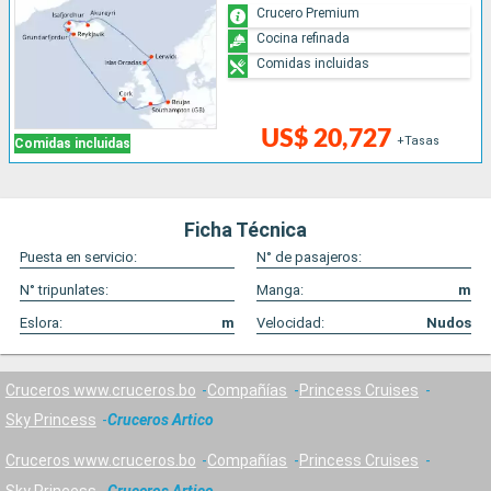
Crucero Premium
Cocina refinada
Comidas incluidas
US$ 20,727
+Tasas
Comidas incluidas
Ficha Técnica
Puesta en servicio:
N° de pasajeros:
N° tripunlates:
Manga:
m
Eslora:
m
Velocidad:
Nudos
Cruceros www.cruceros.bo
Compañías
Princess Cruises
Sky Princess
Cruceros Artico
Cruceros www.cruceros.bo
Compañías
Princess Cruises
Sky Princess
Cruceros Artico