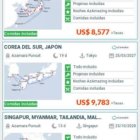
Propinas incluidas
Noches AzAmazing incluidas
Comidas incluidas
US$ 8,577
+Tasas
Comidas incluidas
COREA DEL SUR, JAPÓN
Azamara Pursuit
19 d
Tokyo
25/03/2027
Todo incluido
Propinas incluidas
Noches AzAmazing incluidas
Comidas incluidas
US$ 9,783
+Tasas
Comidas incluidas
SINGAPUR, MYANMAR, TAILANDIA, MALASIA
Azamara Pursuit
13 d
Singapur
23/10/2028
Todo incluido