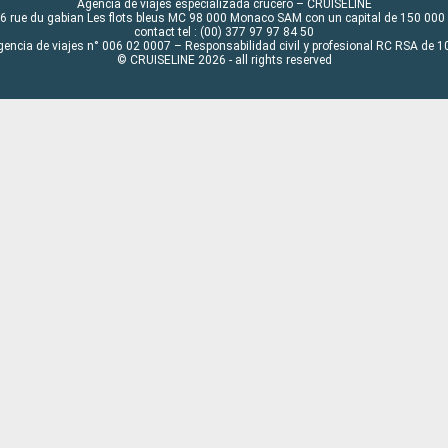
Agencia de viajes especializada crucero – CRUISELINE
6 rue du gabian Les flots bleus MC 98 000 Monaco SAM con un capital de 150 000
contact tel : (00) 377 97 97 84 50
gencia de viajes n° 006 02 0007 – Responsabilidad civil y profesional RC RSA de
© CRUISELINE 2026 - all rights reserved