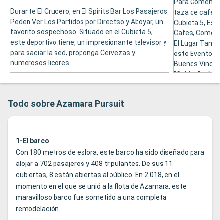
Para Comenzar
Durante El Crucero, en El Spirits Bar Los Pasajeros
taza de cafés 
Peden Ver Los Partidos por Directso y Aboyar, un
Cubieta 5, Est
favorito sospechoso. Situado en el Cubieta 5,
Cafes, Como E
este deportivo tiene, un impresionante televisor y
El Lugar Tambi
para saciar la sed, proponga Cervezas y
este Evento S'
numerosos licores.
Buenos Vinos y
"Caldos" y Apr
Sommeliers.
Todo sobre Azamara Pursuit
1-El barco
Con 180 metros de eslora, este barco ha sido diseñado para
alojar a 702 pasajeros y 408 tripulantes. De sus 11
cubiertas, 8 están abiertas al público. En 2.018, en el
momento en el que se unió a la flota de Azamara, este
maravilloso barco fue sometido a una completa
remodelación.