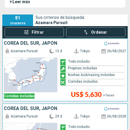
+
Leer más
navegar alejado de las rutas más habituales y atracar en
puertos pequeños para mostrar a sus pasajeros fabulosos
destinos.
81
Sus criterios de búsqueda:
Azamara Pursuit
cruceros
Filtrar
Ordenar
COREA DEL SUR, JAPÓN
Azamara Pursuit
15 d
Tokyo
26/08/2027
Todo incluido
Propinas incluidas
Noches AzAmazing incluidas
Comidas incluidas
US$ 5,630
+Tasas
Comidas incluidas
COREA DEL SUR, JAPÓN
Azamara Pursuit
29 d
Tokyo
06/08/2028
Todo incluido