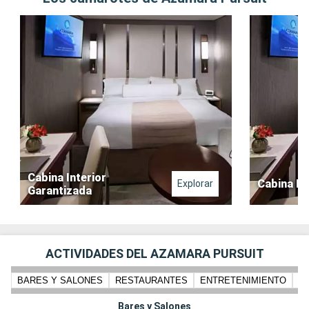
Cabina Interior
Cabina In
Explorar
Garantizada
ACTIVIDADES DEL AZAMARA PURSUIT
BARES Y SALONES
RESTAURANTES
ENTRETENIMIENTO
PI
Bares y Salones