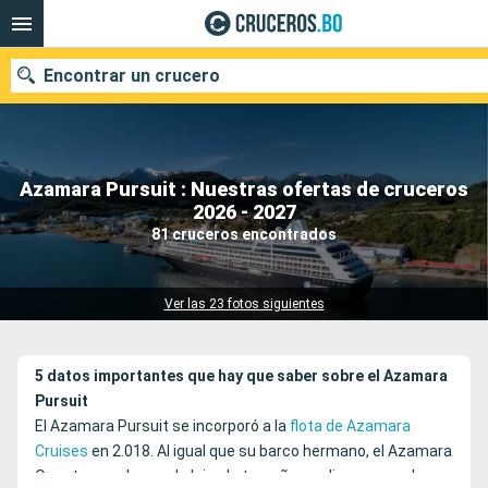
Encontrar un crucero
Azamara Pursuit : Nuestras ofertas de cruceros
Nuestros destinos
2026 - 2027
81 cruceros encontrados
Fecha de salida
Puertos
Compañías
Ver las 23 fotos siguientes
Buscar
5 datos importantes que hay que saber sobre el Azamara
Pursuit
El Azamara Pursuit se incorporó a la
flota de Azamara
Cruises
en 2.018. Al igual que su barco hermano, el Azamara
Quest, es un barco de lujo, de tamaño medio, que puede