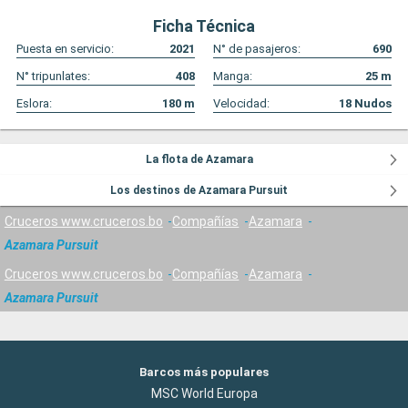
Ficha Técnica
Puesta en servicio:
2021
N° de pasajeros:
690
N° tripunlates:
408
Manga:
25
m
Eslora:
180
m
Velocidad:
18
Nudos
La flota de Azamara
Los destinos de Azamara Pursuit
Cruceros www.cruceros.bo
Compañías
Azamara
Azamara Pursuit
Cruceros www.cruceros.bo
Compañías
Azamara
Azamara Pursuit
Barcos más populares
MSC World Europa