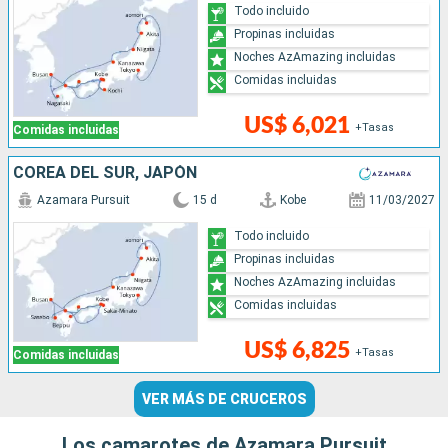
Todo incluido
Propinas incluidas
Noches AzAmazing incluidas
Comidas incluidas
US$ 6,021
+Tasas
Comidas incluidas
COREA DEL SUR, JAPÓN
Azamara Pursuit
15 d
Kobe
11/03/2027
Todo incluido
Propinas incluidas
Noches AzAmazing incluidas
Comidas incluidas
US$ 6,825
+Tasas
Comidas incluidas
VER MÁS DE CRUCEROS
Los camarotes de Azamara Pursuit