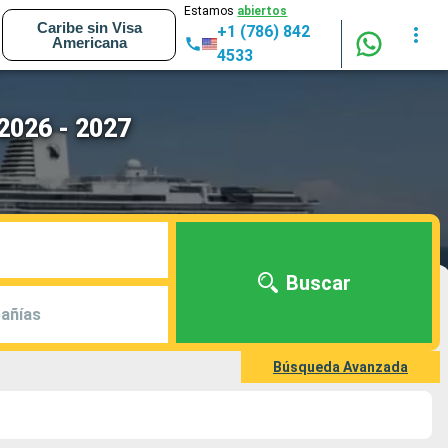
Estamos
abiertos
Caribe sin Visa
+1 (786) 842
Americana
4533
2026 - 2027
Buscar
añías
Búsqueda Avanzada