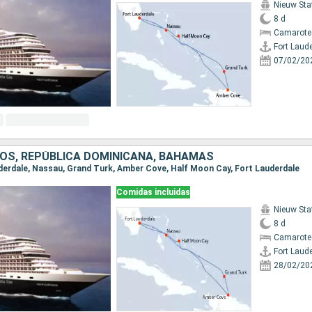
Nieuw St
8 d
Camarote
Fort Laud
07/02/20
OS, REPÚBLICA DOMINICANA, BAHAMAS
auderdale, Nassau, Grand Turk, Amber Cove, Half Moon Cay, Fort Lauderdale
Comidas incluidas
Nieuw St
8 d
Camarote
Fort Laud
28/02/20