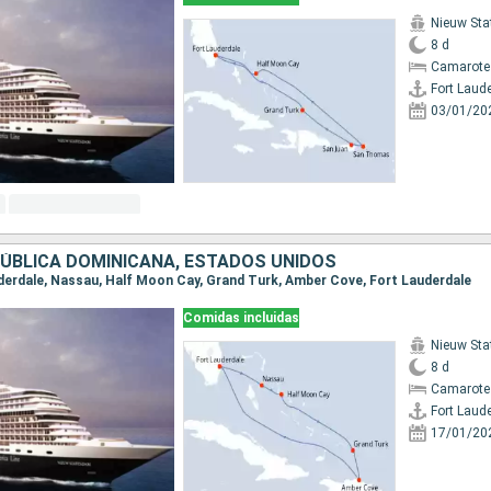
Nieuw St
8 d
Camarote
Fort Laud
03/01/20
ÚBLICA DOMINICANA, ESTADOS UNIDOS
auderdale, Nassau, Half Moon Cay, Grand Turk, Amber Cove, Fort Lauderdale
Comidas incluidas
Nieuw St
8 d
Camarote
Fort Laud
17/01/20