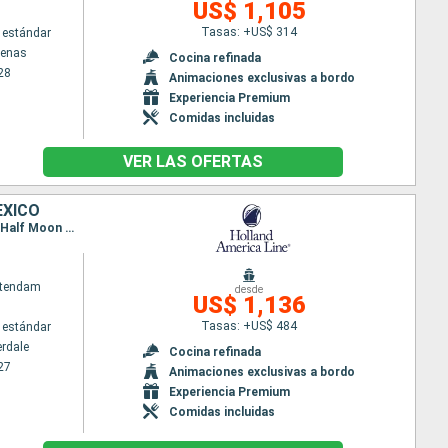
US$ 1,105
Tasas: +US$ 314
 estándar
tenas
Cocina refinada
28
Animaciones exclusivas a bordo
Experiencia Premium
Comidas incluidas
VER LAS OFERTAS
ÉXICO
Itinerario : Fort Lauderdale, Grand Turk, San Juan, San Thomas, Half Moon Cay, Fort Lauderdale, Half Moon Cay, Ocho Rios, Gran Caiman, Cozumel, Fort Lauderdale
atendam
desde
US$ 1,136
Tasas: +US$ 484
 estándar
erdale
Cocina refinada
27
Animaciones exclusivas a bordo
Experiencia Premium
Comidas incluidas