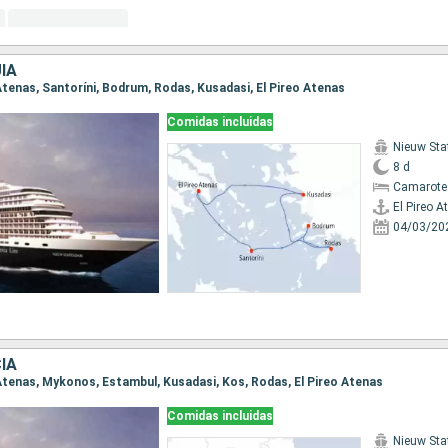
ÍA
o Atenas, Santoríni, Bodrum, Rodas, Kusadasi, El Pireo Atenas
Comidas incluidas
Nieuw St
8 d
Camarote
El Pireo A
04/03/20
IA
o Atenas, Mykonos, Estambul, Kusadasi, Kos, Rodas, El Pireo Atenas
Comidas incluidas
Nieuw St