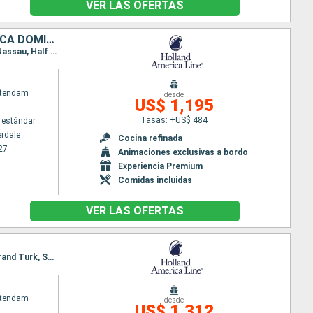
VER LAS OFERTAS
JAMAICA, ISLAS CAIMÁN, MÉXICO, ESTADOS UNIDOS, BAHAMAS, REPÚBLICA DOMINICANA
Itinerario : Fort Lauderdale, Half Moon Cay, Ocho Rios, Gran Caiman, Cozumel, Fort Lauderdale, Nassau, Half Moon Cay, Grand Turk, Amber Cove, Fort Lauderdale
atendam
desde
US$ 1,195
Tasas: +US$ 484
 estándar
erdale
Cocina refinada
27
Animaciones exclusivas a bordo
Experiencia Premium
Comidas incluidas
VER LAS OFERTAS
Itinerario : Fort Lauderdale, Nassau, Half Moon Cay, Grand Turk, Amber Cove, Fort Lauderdale, Grand Turk, San Juan, San Thomas, Half Moon Cay, Fort Lauderdale
atendam
desde
US$ 1,312