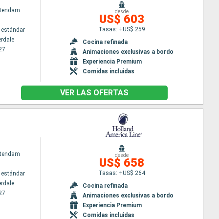
atendam
desde
US$ 603
Tasas: +US$ 259
 estándar
erdale
Cocina refinada
27
Animaciones exclusivas a bordo
Experiencia Premium
Comidas incluidas
VER LAS OFERTAS
atendam
desde
US$ 658
Tasas: +US$ 264
 estándar
erdale
Cocina refinada
27
Animaciones exclusivas a bordo
Experiencia Premium
Comidas incluidas