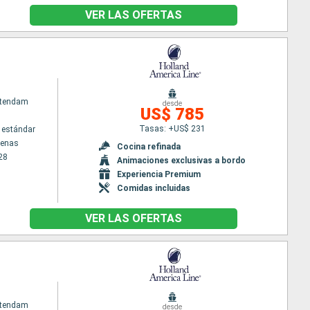
VER LAS OFERTAS
atendam
desde
US$ 785
Tasas: +US$ 231
 estándar
tenas
Cocina refinada
28
Animaciones exclusivas a bordo
Experiencia Premium
Comidas incluidas
VER LAS OFERTAS
atendam
desde