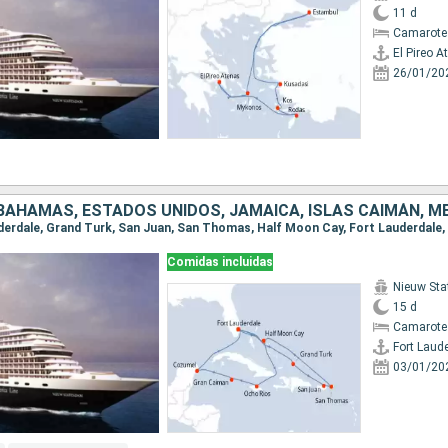
11 d
Camarote
El Pireo A
26/01/20
 BAHAMAS, ESTADOS UNIDOS, JAMAICA, ISLAS CAIMÁN, M
Comidas incluidas
Nieuw St
15 d
Camarote
Fort Laud
03/01/20