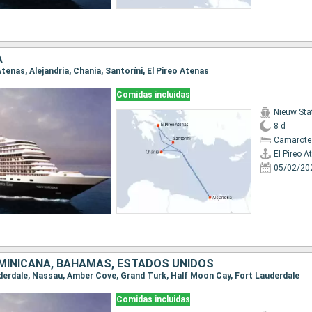
A
 Atenas, Alejandria, Chania, Santoríni, El Pireo Atenas
Comidas incluidas
Nieuw St
8 d
Camarote
El Pireo A
05/02/20
MINICANA, BAHAMAS, ESTADOS UNIDOS
auderdale, Nassau, Amber Cove, Grand Turk, Half Moon Cay, Fort Lauderdale
Comidas incluidas