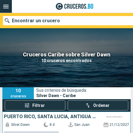
Encontrar un crucero
Nuestros destinos
Cruceros Caribe sobre Silver Dawn
10 cruceros encontrados
Fecha de salida
Puertos
Compañías
10
Sus criterios de búsqueda:
Buscar
Silver Dawn - Caribe
cruceros
Filtrar
Ordenar
PUERTO RICO, SANTA LUCIA, ANTIGUA Y BARBUDA
Silver Dawn
8 d
San Juan
21/12/2027