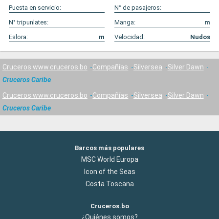
Puesta en servicio:
N° de pasajeros:
N° tripunlates:
Manga:
m
Eslora:
m
Velocidad:
Nudos
Cruceros www.cruceros.bo
Compañías
Silversea
Silver Dawn
Cruceros Caribe
Cruceros www.cruceros.bo
Compañías
Silversea
Silver Dawn
Cruceros Caribe
Barcos más populares
MSC World Europa
Icon of the Seas
Costa Toscana
Cruceros.bo
¿Quiénes somos?