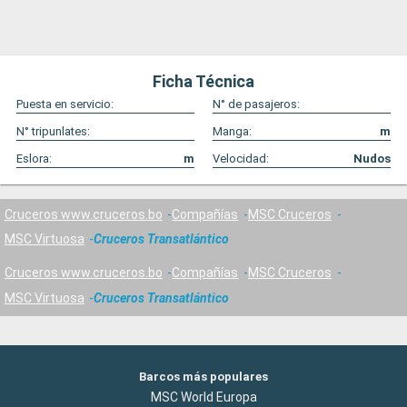
Ficha Técnica
Puesta en servicio:
N° de pasajeros:
N° tripunlates:
Manga:
m
Eslora:
m
Velocidad:
Nudos
Cruceros www.cruceros.bo
Compañías
MSC Cruceros
MSC Virtuosa
Cruceros Transatlántico
Cruceros www.cruceros.bo
Compañías
MSC Cruceros
MSC Virtuosa
Cruceros Transatlántico
Barcos más populares
MSC World Europa