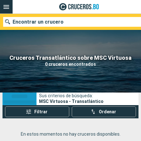
Encontrar un crucero
Nuestros destinos
Cruceros Transatlántico sobre MSC Virtuosa
0 cruceros encontrados
Fecha de salida
Puertos
Compañías
Sus criterios de búsqueda:
Buscar
MSC Virtuosa - Transatlántico
Filtrar
Ordenar
En estos momentos no hay cruceros disponibles.