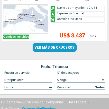
Servicio de mayordomo 24/24
Experiencia Gourmet
Comidas incluidas
US$ 3,437
+Tasas
Comidas incluidas
VER MÁS DE CRUCEROS
Ficha Técnica
Puesta en servicio:
N° de pasajeros:
N° tripunlates:
Manga:
m
Eslora:
m
Velocidad:
Nudos
Cruceros www.cruceros.bo
Compañías
Star Clippers
Star Clipper
Cruceros Mediterráneo