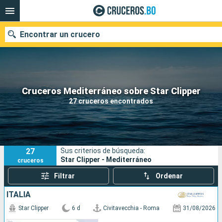
Encontrar un crucero
Nuestros destinos
Cruceros Mediterráneo sobre Star Clipper
27 cruceros encontrados
Fecha de salida
Puertos
Compañías
27
Sus criterios de búsqueda:
Buscar
Star Clipper - Mediterráneo
cruceros
Filtrar
Ordenar
ITALIA
Star Clipper
6 d
Civitavecchia - Roma
31/08/2026