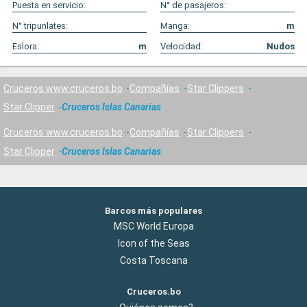
Puesta en servicio:
N° de pasajeros:
N° tripunlates:
Manga:
m
Eslora:
m
Velocidad:
Nudos
Cruceros www.cruceros.bo
Compañías
Star Clippers
Star Clipper
Cruceros Islas Canarias
Cruceros www.cruceros.bo
Compañías
Star Clippers
Star Clipper
Cruceros Islas Canarias
Barcos más populares
MSC World Europa
Icon of the Seas
Costa Toscana
Cruceros.bo