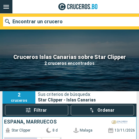
Encontrar un crucero
Nuestros destinos
Cruceros Islas Canarias sobre Star Clipper
2 cruceros encontrados
Fecha de salida
Puertos
Compañías
2
Sus criterios de búsqueda:
Buscar
Star Clipper - Islas Canarias
cruceros
Filtrar
Ordenar
ESPAÑA, MARRUECOS
Star Clipper
8 d
Malaga
13/11/2026