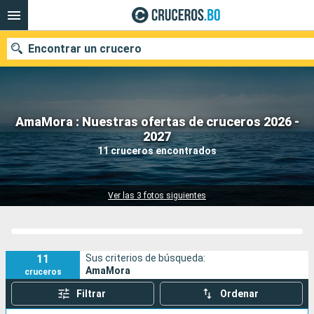
Encontrar un crucero
AmaMora : Nuestras ofertas de cruceros 2026 -
Nuestros destinos
2027
11 cruceros encontrados
Fecha de salida
Puertos
Compañías
Ver las 3 fotos siguientes
Buscar
11
Sus criterios de búsqueda:
AmaMora
cruceros
Filtrar
Ordenar