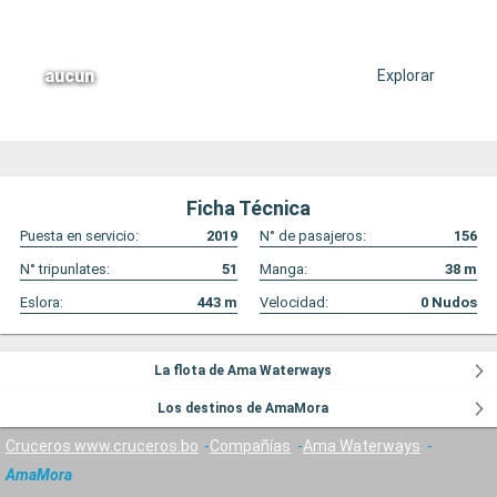
aucun
Explorar
Ficha Técnica
Puesta en servicio:
2019
N° de pasajeros:
156
N° tripunlates:
51
Manga:
38
m
Eslora:
443
m
Velocidad:
0
Nudos
La flota de Ama Waterways
Los destinos de AmaMora
Cruceros www.cruceros.bo
Compañías
Ama Waterways
AmaMora