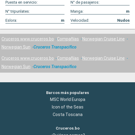
Puesta en servicio:
N° de pasajeros:
N° tripunlates:
Manga:
m
Eslora:
m
Velocidad:
Nudos
Cruceros www.cruceros.bo
Compañías
Norwegian Cruise Line
Norwegian Sun
Cruceros Transpacifico
Cruceros www.cruceros.bo
Compañías
Norwegian Cruise Line
Norwegian Sun
Cruceros Transpacifico
Barcos más populares
MSC World Europa
Icon of the Seas
Costa Toscana
Cruceros.bo