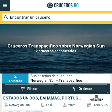
Encontrar un crucero
Nuestros destinos
Cruceros Transpacifico sobre Norwegian Sun
2 cruceros encontrados
Fecha de salida
Puertos
Compañías
2
Sus criterios de búsqueda:
Buscar
Norwegian Sun - Transpacifico
cruceros
Filtrar
Ordenar
ESTADOS UNIDOS, BAHAMAS, PORTUGAL, ESPAÑA, FRANCIA, ITALIA
Norwegian Sun
17 d
Miami
16/04/2027