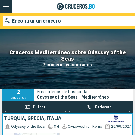
Encontrar un crucero
Cruceros Mediterráneo sobre Odyssey of the
Nuestros destinos
Seas
2 cruceros encontrados
Fecha de salida
Puertos
Compañías
2
Sus criterios de búsqueda:
Buscar
Odyssey of the Seas - Mediterráneo
cruceros
Filtrar
Ordenar
TURQUÍA, GRECIA, ITALIA
Odyssey of the Seas
8 d
Civitavecchia - Roma
26/09/2027