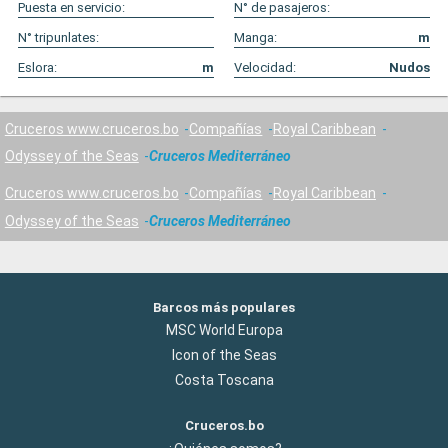
Puesta en servicio:
N° de pasajeros:
N° tripunlates:
Manga:
m
Eslora:
m
Velocidad:
Nudos
Cruceros www.cruceros.bo
Compañías
Royal Caribbean
Odyssey of the Seas
Cruceros Mediterráneo
Cruceros www.cruceros.bo
Compañías
Royal Caribbean
Odyssey of the Seas
Cruceros Mediterráneo
Barcos más populares
MSC World Europa
Icon of the Seas
Costa Toscana
Cruceros.bo