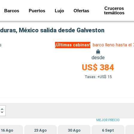
Cruceros
Barcos
Puertos
Lujo
Ofertas
temáticos
uras, México salida desde Galveston
s
¡Últimas cabinas!
barco lleno hasta el
desde
US$ 384
Tasas: +US$ 15
MEJOR PRECIO
16 Ago
23 Ago
30 Ago
6 Sept