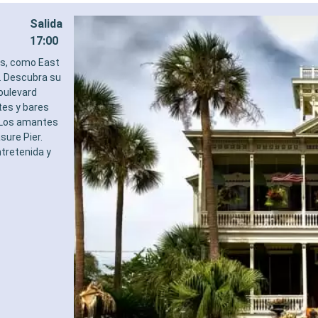
Salida
17:00
as, como East
s. Descubra su
Boulevard
tes y bares
. Los amantes
sure Pier.
ntretenida y