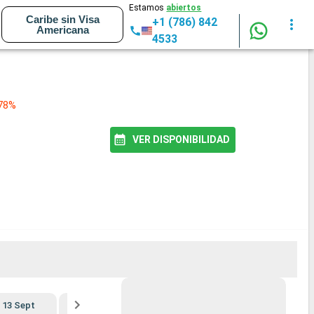
Estamos
abiertos
Caribe sin Visa
+1 (786) 842
Americana
4533
 78%
VER DISPONIBILIDAD
13 Sept
20 Sept
27 Sept
4 Oct