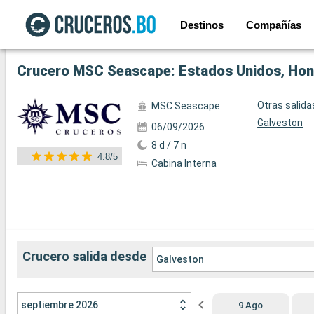
Destinos
Compañías
Ver las 119 fotos siguientes
Crucero MSC Seascape: Estados Unidos, Hond
Otras salida
MSC Seascape
Galveston
06/09/2026
8 d / 7 n
4.8/5
Cabina Interna
Crucero salida desde
Galveston
septiembre 2026
9 Ago