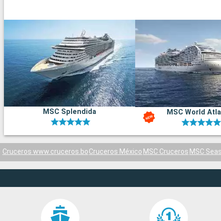
MSC Splendida
MSC World Atla
Cruceros www.cruceros.bo
Cruceros México
MSC Cruceros
MSC Sea