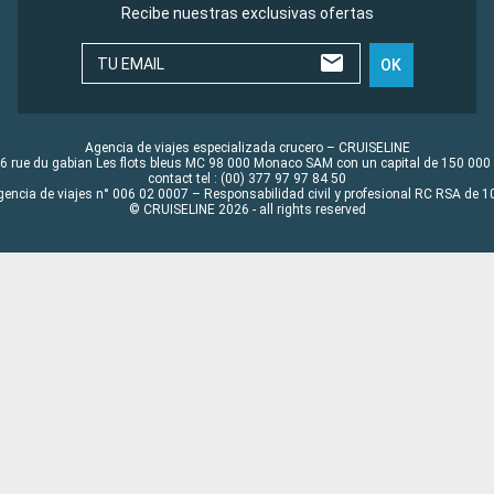
Recibe nuestras exclusivas ofertas
TU EMAIL
OK
Agencia de viajes especializada crucero – CRUISELINE
6 rue du gabian Les flots bleus MC 98 000 Monaco SAM con un capital de 150 000
contact tel : (00) 377 97 97 84 50
gencia de viajes n° 006 02 0007 – Responsabilidad civil y profesional RC RSA de
© CRUISELINE 2026 - all rights reserved