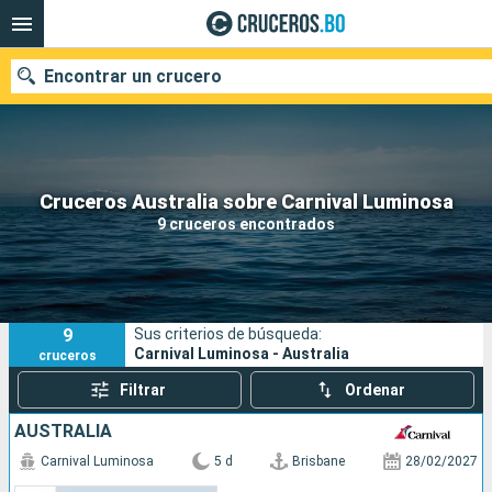
Encontrar un crucero
Nuestros destinos
Cruceros Australia sobre Carnival Luminosa
9 cruceros encontrados
Fecha de salida
Puertos
Compañías
9
Sus criterios de búsqueda:
Buscar
Carnival Luminosa - Australia
cruceros
Filtrar
Ordenar
AUSTRALIA
Carnival Luminosa
5 d
Brisbane
28/02/2027