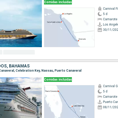
Comidas incluidas
Carnival F
5 d
Camarote 
Los Angel
30/11/20
DOS, BAHAMAS
 Canaveral, Celebration Key, Nassau, Puerto Canaveral
Comidas incluidas
Carnival G
5 d
Camarote 
Puerto Ca
08/11/20