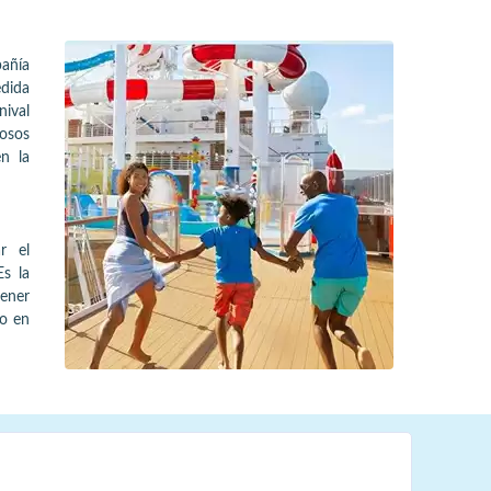
añía
edida
nival
mosos
n la
r el
Es la
tener
mo en