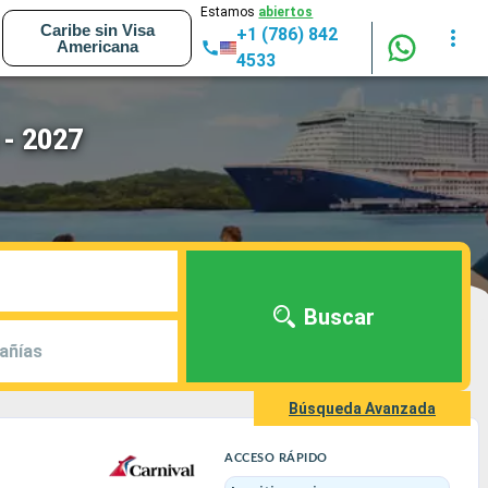
Estamos
abiertos
Caribe sin Visa
+1 (786) 842
Americana
4533
 - 2027
Buscar
añías
Búsqueda Avanzada
ACCESO RÁPIDO