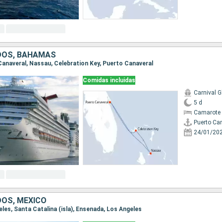
DOS, BAHAMAS
 Canaveral, Nassau, Celebration Key, Puerto Canaveral
Comidas incluidas
Carnival G
5 d
Camarote 
Puerto Ca
24/01/20
OS, MÉXICO
geles, Santa Catalina (isla), Ensenada, Los Angeles