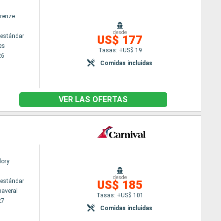
irenze
desde
estándar
US$ 177
es
Tasas: +US$ 19
26
Comidas incluidas
VER LAS OFERTAS
lory
desde
estándar
US$ 185
naveral
Tasas: +US$ 101
27
Comidas incluidas