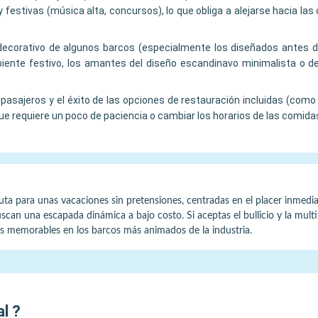
 festivas (música alta, concursos), lo que obliga a alejarse hacia la
o decorativo de algunos barcos (especialmente los diseñados antes
biente festivo, los amantes del diseño escandinavo minimalista o de
pasajeros y el éxito de las opciones de restauración incluidas (com
ue requiere un poco de paciencia o cambiar los horarios de las comida
ta para unas vacaciones sin pretensiones, centradas en el placer inmediat
scan una escapada dinámica a bajo costo. Si aceptas el bullicio y la mul
es memorables en los barcos más animados de la industria.
al
?