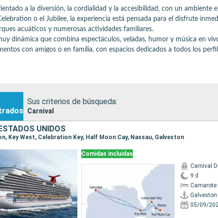
ntado a la diversión, la cordialidad y la accesibilidad, con un ambiente en
ebration o el Jubilee, la experiencia está pensada para el disfrute inmedi
ues acuáticos y numerosas actividades familiares. 

muy dinámica que combina espectáculos, veladas, humor y música en vivo.
entos con amigos o en familia, con espacios dedicados a todos los perfiles
scinas. 

ferta variada y generosa, que incluye conceptos que se han vuelto emble
utar de hamburguesas a la parrilla y un ambiente estadounidense relajado j
para el placer y la diversidad.

Sus criterios de búsqueda:
 o México, con escalas populares como Cozumel, Gran Caimán o Half Moon C
trados
Carnival
etenimiento, relajación y un ambiente agradable, donde el lema es simple: d
ESTADOS UNIDOS
ton, Key West, Celebration Key, Half Moon Cay, Nassau, Galveston
Comidas incluidas
Carnival 
9 d
Camarote 
Galveston
05/09/20