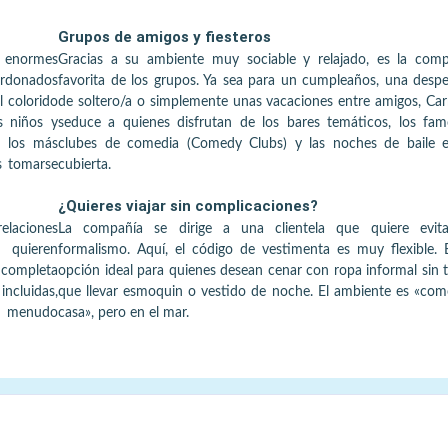
Grupos de amigos y fiesteros
s enormes
Gracias a su ambiente muy sociable y relajado, es la comp
ardonados
favorita de los grupos. Ya sea para un cumpleaños, una desp
l colorido
de soltero/a o simplemente unas vacaciones entre amigos, Car
s niños y
seduce a quienes disfrutan de los bares temáticos, los fa
e los más
clubes de comedia (Comedy Clubs) y las noches de baile e
s tomarse
cubierta.
¿Quieres viajar sin complicaciones?
elaciones
La compañía se dirige a una clientela que quiere evita
s quieren
formalismo. Aquí, el código de vestimenta es muy flexible. 
 completa
opción ideal para quienes desean cenar con ropa informal sin 
ncluidas,
que llevar esmoquin o vestido de noche. El ambiente es «co
a menudo
casa», pero en el mar.