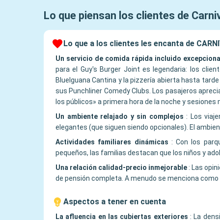
Lo que piensan los clientes de
Carni
Lo que a los clientes les encanta de CARN
Un servicio de comida rápida incluido excepciona
para el Guy's Burger Joint es legendaria: los cl
BlueIguana Cantina y la pizzería abierta hasta tarde
sus Punchliner Comedy Clubs. Los pasajeros aprecia
los públicos» a primera hora de la noche y sesiones 
Un ambiente relajado y sin complejos
:
Los viaj
elegantes (que siguen siendo opcionales). El ambiente
Actividades familiares dinámicas
:
Con los parq
pequeños, las familias destacan que los niños y ad
Una relación calidad-precio inmejorable
:
Las opin
de pensión completa. A menudo se menciona como la 
Aspectos a tener en cuenta
La afluencia en las cubiertas exteriores
:
La dens