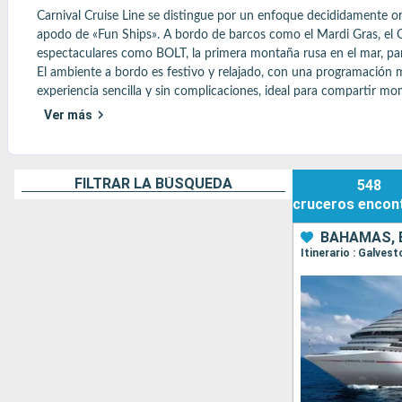
Carnival Cruise Line se distingue por un enfoque decididamente orie
apodo de «Fun Ships». A bordo de barcos como el Mardi Gras, el Cel
espectaculares como BOLT, la primera montaña rusa en el mar, parq
El ambiente a bordo es festivo y relajado, con una programación 
experiencia sencilla y sin complicaciones, ideal para compartir mom
reservada para adultos, hasta las animadas zonas alrededor de las pi
Ver más
La gastronomía forma parte integral de esta identidad, con una o
Joint, desarrollado junto al chef Guy Fieri, donde se pueden disfr
como BlueIguana Cantina o los bufés completan una oferta pensada 
FILTRAR LA BÚSQUEDA
548
Las rutas se orientan principalmente hacia el Caribe, las Bahamas
cruceros
encon
compañía.

Un crucero festivo y accesible, ideal para viajeros en busca de entr
BAHAMAS, 
Itinerario : Galves
Encuentre aquí todos los consejos más populares