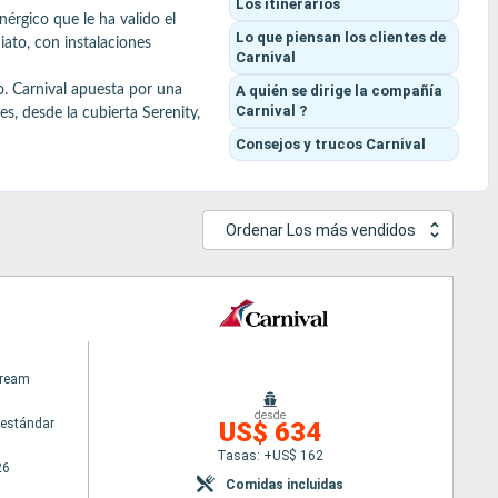
Los itinerarios
érgico que le ha valido el 
Lo que piensan los clientes
de
ato, con instalaciones 
Carnival
A quién se dirige la compañía
 Carnival apuesta por una 
Carnival ?
, desde la cubierta Serenity, 
Consejos y trucos
Carnival
máticos como Guy’s Burger 
unto a la piscina. Conceptos 
Ordenar Los más vendidos
ay, la isla privada de la 
isfrutar y divertirse.

Dream
desde
estándar
US$ 634
Tasas: +US$ 162
26
Comidas incluidas