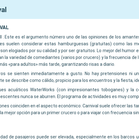
val
IVAL
l
:
Este es el argumento número uno de las opiniones de los amantes 
ientes suelen considerar estas hamburguesas (gratuitas) como las m
 son elogiados por su calidad y por ser gratuitos. Lo mejor del humor 
n la variedad de comediantes (varios por crucero) y la frecuencia de
más «para adultos» más tarde, garantizando risas a diario.
eros se sienten inmediatamente a gusto. No hay pretensiones ni un 
 se describe como cálido, propicio para los encuentros y la fiesta, ide
ues acuáticos WaterWorks (con impresionantes toboganes) y la co
olescentes nunca se aburren. El programa de actividades es muy comp
iones coinciden en el aspecto económico: Carnival suele ofrecer las t
mejor opción para un primer crucero o para viajar con frecuencia sin 
idad de pasajeros puede ser elevada, especialmente en los barcos u