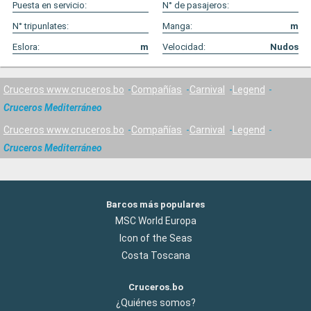
Puesta en servicio:
N° de pasajeros:
N° tripunlates:
Manga:
m
Eslora:
m
Velocidad:
Nudos
Cruceros www.cruceros.bo
Compañías
Carnival
Legend
Cruceros Mediterráneo
Cruceros www.cruceros.bo
Compañías
Carnival
Legend
Cruceros Mediterráneo
Barcos más populares
MSC World Europa
Icon of the Seas
Costa Toscana
Cruceros.bo
¿Quiénes somos?