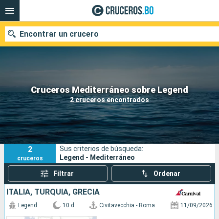
Encontrar un crucero
Nuestros destinos
Cruceros Mediterráneo sobre Legend
2 cruceros encontrados
Fecha de salida
Puertos
Compañías
2
Sus criterios de búsqueda:
Buscar
Legend - Mediterráneo
cruceros
Filtrar
Ordenar
ITALIA, TURQUÍA, GRECIA
Legend
10 d
Civitavecchia - Roma
11/09/2026