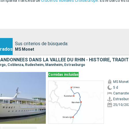
a compañía francesa de
cruceros fluviales CroisiEurope
. Este barco est
Sus criterios de búsqueda:
rados
MS Monet
burgo, Coblenza, Rudesheim, Mannheim, Estrasburgo
Comidas incluidas
MS Monet
5 d
Camarote 
Estrasbur
25/10/20