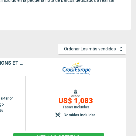
á incluido en la pequeña flota de barcos dedicados a realizar
Ordenar Los más vendidos
CROISIÈRE ET RANDONNÉES DANS LA VALLÉE DU RHIN - HISTOIRE, TRADITIONS ET AMBIANCE RHÉNANE
desde
exterior
US$ 1,083
go
Tasas incluidas
26
Comidas incluidas