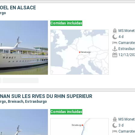
OËL EN ALSACE
urgo
Comidas incluidas
MS Monet
4 d
Camarote 
Estrasbur
12/12/20
NAN SUR LES RIVES DU RHIN SUPÉRIEUR
urgo, Breisach, Estrasburgo
Comidas incluidas
MS Monet
3 d
Camarote 