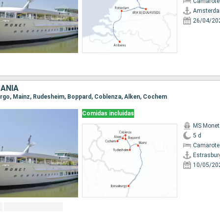
Camarote 
Amsterd
26/04/20
MANIA
burgo, Mainz, Rudesheim, Boppard, Coblenza, Alken, Cochem
Comidas incluidas
MS Monet
5 d
Camarote 
Estrasbur
10/05/20