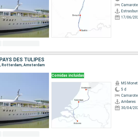
Camarote 
Estrasbur
17/06/20
PAYS DES TULIPES
es, Rotterdam, Amsterdam
Comidas incluidas
MS Monet
5 d
Camarote 
Amberes
30/04/20