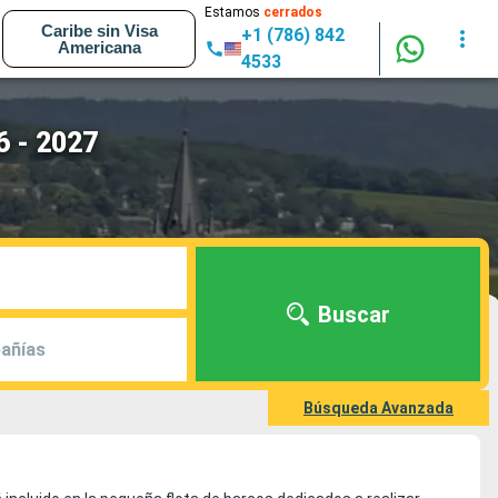
Estamos
cerrados
Caribe sin Visa
+1 (786) 842
Americana
4533
6 - 2027
Buscar
añías
Búsqueda Avanzada