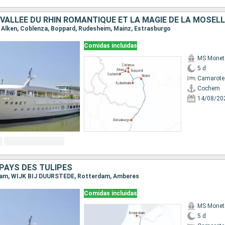
A VALLÉE DU RHIN ROMANTIQUE ET LA MAGIE DE LA MOSEL
, Alken, Coblenza, Boppard, Rudesheim, Mainz, Estrasburgo
Comidas incluidas
MS Monet
5 d
Camarote 
Cochem
14/08/20
PAYS DES TULIPES
rdam, WIJK BIJ DUURSTEDE, Rotterdam, Amberes
Comidas incluidas
MS Monet
5 d