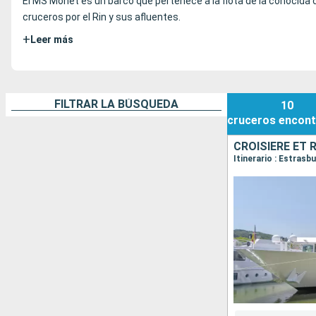
El MS Monet es un barco que pertenece a la flota de la conocid
cruceros por el Rin y sus afluentes.
+
Leer más
FILTRAR LA BÚSQUEDA
10
cruceros
encont
Itinerario : Estras