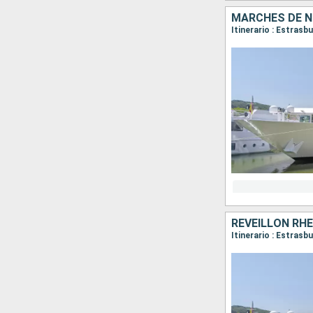
MARCHÉS DE N
Itinerario : Estrasb
RÉVEILLON RHÉ
Itinerario : Estrasb