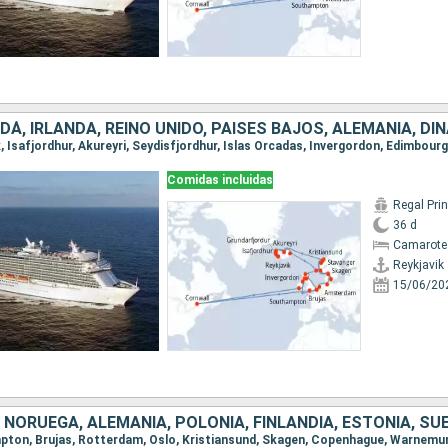
Comidas incluidas
Regal Pri
36 d
Camarote
Reykjavik
15/06/20