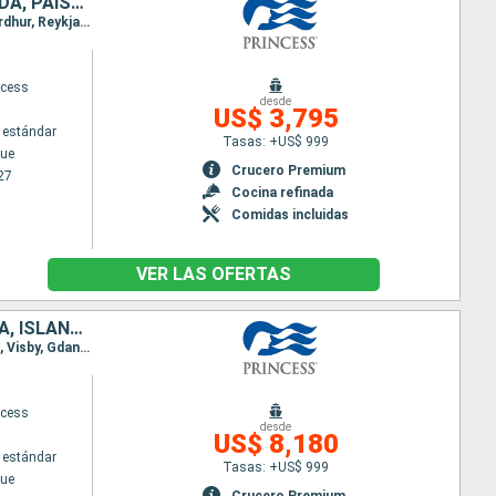
DINAMARCA, NORUEGA, ISLANDIA, REINO UNIDO, BÉLGICA, CANADÁ, IRLANDA, PAISES BAJOS, ALEMANIA
Itinerario : Copenhague, Skagen, Hardangerfjord, Skjolden, Olden, Seydisfjordhur, Akureyri, Isafjordhur, Reykjavik, Isafjordhur, Akureyri, Seydisfjordhur, Islas Orcadas, Invergordon, Edimbourg, Brujas, Southampton, Cornwall, Cork, Dun Laoghaire, Belfast, Greenock, Southampton, Brujas, Amsterdam, Hamburgo, Skagen, Copenhague
ncess
desde
US$ 3,795
 estándar
Tasas: +US$ 999
ue
Crucero Premium
27
Cocina refinada
Comidas incluidas
VER LAS OFERTAS
ALEMANIA, ESTONIA, FINLANDIA, SUECIA, POLONIA, DINAMARCA, NORUEGA, ISLANDIA, REINO UNIDO, CANADÁ, IRLANDA, BÉLGICA, PAISES BAJOS
Itinerario : Copenhague, Warnemunde, Bornholm, Gdansk, Visby, Tallin, Helsinki, Tallin, Estocolmo, Visby, Gdansk, Bornholm, Arhus, Copenhague, Skagen, Hardangerfjord, Skjolden, Olden, Seydisfjordhur, Akureyri, Isafjordhur, Reykjavik, Isafjordhur, Akureyri, Seydisfjordhur, Islas Orcadas, Invergordon, Edimbourg, Brujas, Southampton, Cornwall, Cork, Dun Laoghaire, Belfast, Greenock, Southampton, Brujas, Amsterdam, Hamburgo, Skagen, Copenhague
ncess
desde
US$ 8,180
 estándar
Tasas: +US$ 999
ue
Crucero Premium