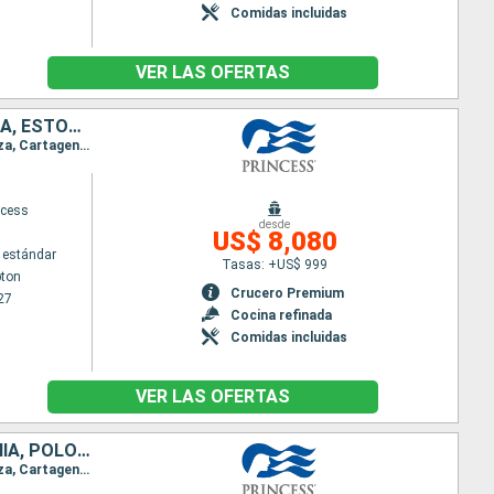
Comidas incluidas
VER LAS OFERTAS
ESPAÑA, FRANCIA, ITALIA, PAISES BAJOS, NORUEGA, ALEMANIA, FINLANDIA, ESTONIA, SUECIA, POLONIA, DINAMARCA, ISLANDIA, REINO UNIDO, BÉLGICA, CANADÁ, IRLANDA
Itinerario : Southampton, Cadiz, Barcelona, Toulon, Pisa/Florencia (Livorno), Ajaccio, Alghero, Ibiza, Cartagena, Southampton, Brujas, Rotterdam, Oslo, Kristiansund, Skagen, Copenhague, Warnemunde, Bornholm, Gdansk, Visby, Tallin, Helsinki, Tallin, Estocolmo, Visby, Gdansk, Bornholm, Arhus, Copenhague, Skagen, Hardangerfjord, Skjolden, Olden, Seydisfjordhur, Akureyri, Isafjordhur, Reykjavik, Isafjordhur, Akureyri, Seydisfjordhur, Islas Orcadas, Invergordon, Edimbourg, Brujas, Southampton, Cornwall, Cork, Dun Laoghaire, Belfast, Greenock, Southampton
ncess
desde
US$ 8,080
 estándar
Tasas: +US$ 999
ton
Crucero Premium
27
Cocina refinada
Comidas incluidas
VER LAS OFERTAS
ESPAÑA, FRANCIA, ITALIA, REINO UNIDO, BÉLGICA, PAISES BAJOS, ALEMANIA, POLONIA, SUECIA, FINLANDIA, ESTONIA, DINAMARCA, NORUEGA, ISLANDIA
Itinerario : Southampton, Cadiz, Barcelona, Toulon, Pisa/Florencia (Livorno), Ajaccio, Alghero, Ibiza, Cartagena, Southampton, Brujas, Rotterdam, Oslo, Kristiansund, Skagen, Copenhague, Warnemunde, Bornholm, Gdansk, Visby, Tallin, Helsinki, Tallin, Estocolmo, Visby, Gdansk, Bornholm, Arhus, Copenhague, Skagen, Hardangerfjord, Skjolden, Olden, Seydisfjordhur, Akureyri, Isafjordhur, Reykjavik, Isafjordhur, Akureyri, Seydisfjordhur, Islas Orcadas, Invergordon, Edimbourg, Brujas, Southampton