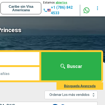
Estamos
abiertos
Caribe sin Visa
+1 (786) 842
Americana
4533
Princess
Buscar
añías
Búsqueda Avanzada
Ordenar Los más vendidos