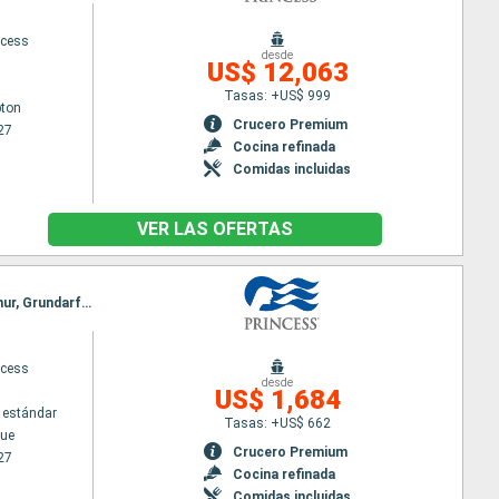
ncess
desde
US$ 12,063
Tasas: +US$ 999
ton
Crucero Premium
27
Cocina refinada
Comidas incluidas
VER LAS OFERTAS
Itinerario : Copenhague, Kristiansund, Skagen, Stavanger, Nordfjordeid, Molde, Akureyri, Isafjordhur, Grundarfjordur, Reykjavik
ncess
desde
US$ 1,684
 estándar
Tasas: +US$ 662
ue
Crucero Premium
27
Cocina refinada
Comidas incluidas