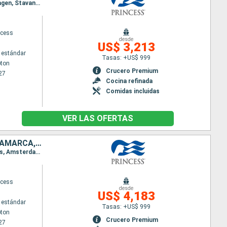
Itinerario : Southampton, Brujas, Amsterdam, Hamburgo, Skagen, Copenhague, Kristiansund, Skagen, Stavanger, Nordfjordeid, Molde, Akureyri, Isafjordhur, Grundarfjordur, Reykjavik, Grundarfjordur, Isafjordhur, Akureyri, Seydisfjordhur, Stornoway, Greenock, Portland, Southampton
ncess
desde
US$ 3,213
 estándar
Tasas: +US$ 999
ton
Crucero Premium
27
Cocina refinada
Comidas incluidas
VER LAS OFERTAS
REINO UNIDO, CANADÁ, IRLANDA, BÉLGICA, PAISES BAJOS, ALEMANIA, DINAMARCA, NORUEGA, ISLANDIA
Itinerario : Southampton, Cornwall, Cork, Dun Laoghaire, Belfast, Greenock, Southampton, Brujas, Amsterdam, Hamburgo, Skagen, Copenhague, Kristiansund, Skagen, Stavanger, Nordfjordeid, Molde, Akureyri, Isafjordhur, Grundarfjordur, Reykjavik, Grundarfjordur, Isafjordhur, Akureyri, Seydisfjordhur, Stornoway, Greenock, Portland, Southampton
ncess
desde
US$ 4,183
 estándar
Tasas: +US$ 999
ton
Crucero Premium
27