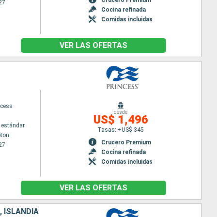
27
Cocina refinada
Comidas incluidas
VER LAS OFERTAS
ncess
desde
US$ 1,496
 estándar
Tasas: +US$ 345
ton
Crucero Premium
27
Cocina refinada
Comidas incluidas
VER LAS OFERTAS
, ISLANDIA