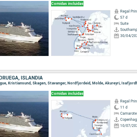
Comidas incluidas
Regal Pri
57 d
Suite
Southamp
30/04/20
ORUEGA, ISLANDIA
Comidas incluidas
Regal Pri
11 d
Camarote
Copenhag
10/07/20