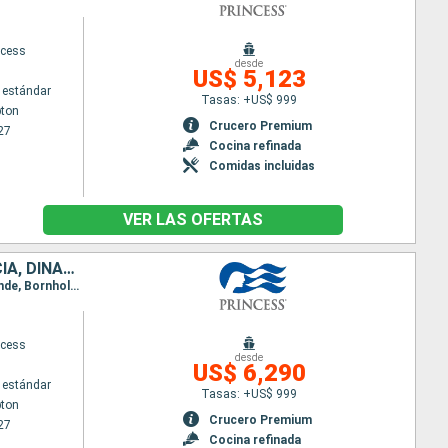
ncess
desde
US$ 5,123
 estándar
Tasas: +US$ 999
ton
Crucero Premium
27
Cocina refinada
Comidas incluidas
VER LAS OFERTAS
BÉLGICA, PAISES BAJOS, ALEMANIA, POLONIA, FINLANDIA, ESTONIA, SUECIA, DINAMARCA, NORUEGA, ISLANDIA, CANADÁ, IRLANDA, REINO UNIDO
Itinerario : Southampton, Brujas, Rotterdam, Oslo, Kristiansund, Skagen, Copenhague, Warnemunde, Bornholm, Gdansk, Visby, Tallin, Helsinki, Tallin, Estocolmo, Visby, Gdansk, Bornholm, Arhus, Copenhague, Skagen, Hardangerfjord, Skjolden, Olden, Seydisfjordhur, Akureyri, Isafjordhur, Reykjavik, Isafjordhur, Akureyri, Seydisfjordhur, Islas Orcadas, Invergordon, Edimbourg, Brujas, Southampton, Cornwall, Cork, Dun Laoghaire, Belfast, Greenock, Southampton
ncess
desde
US$ 6,290
 estándar
Tasas: +US$ 999
ton
Crucero Premium
27
Cocina refinada