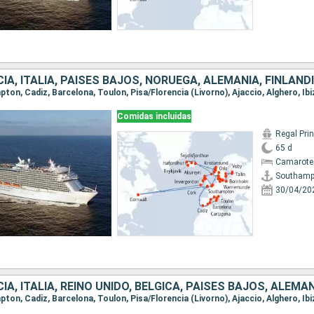
Comidas incluidas
Regal Pri
65 d
Camarote
Southamp
30/04/20