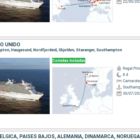
22/05/20
NO UNIDO
mpton, Haugesund, Nordfjordeid, Skjolden, Stavanger, Southampton
Comidas incluidas
Regal Pri
8 d
Camarote
Southamp
30/07/20
BÉLGICA, PAISES BAJOS, ALEMANIA, DINAMARCA, NORUEGA