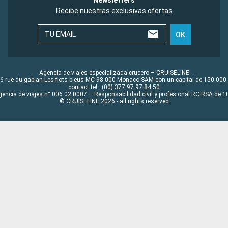
Newsletters
Recibe nuestras exclusivas ofertas
TU EMAIL
OK
Agencia de viajes especializada crucero – CRUISELINE
6 rue du gabian Les flots bleus MC 98 000 Monaco SAM con un capital de 150 000
contact tel : (00) 377 97 97 84 50
gencia de viajes n° 006 02 0007 – Responsabilidad civil y profesional RC RSA de
© CRUISELINE 2026 - all rights reserved