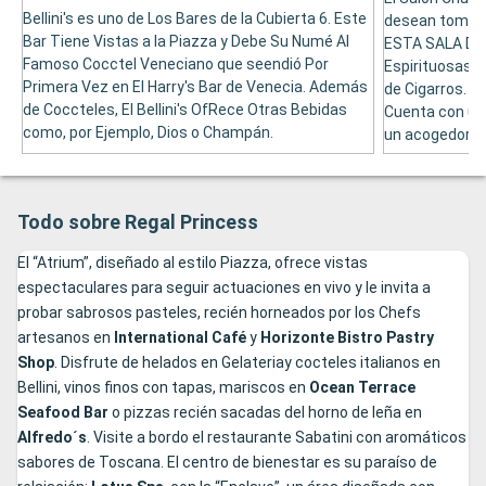
Bellini's es uno de Los Bares de la Cubierta 6. Este
desean tomar 
Bar Tiene Vistas a la Piazza y Debe Su Numé Al
ESTA SALA DE
Famoso Cocctel Veneciano que seendió Por
Espirituosas 
Primera Vez en El Harry's Bar de Venecia. Además
de Cigarros. Si
de Coccteles, El Bellini's OfRece Otras Bebidas
Cuenta con un
como, por Ejemplo, Dios o Champán.
un acogedor ta
Todo sobre Regal Princess
El “Atrium”, diseñado al estilo Piazza, ofrece vistas
espectaculares para seguir actuaciones en vivo y le invita a
probar sabrosos pasteles, recién horneados por los Chefs
artesanos en
International Café
y
Horizonte Bistro Pastry
Shop
. Disfrute de helados en Gelateriay cocteles italianos en
Bellini, vinos finos con tapas, mariscos en
Ocean Terrace
Seafood Bar
o pizzas recién sacadas del horno de leña en
Alfredo´s
. Visite a bordo el restaurante Sabatini con aromáticos
sabores de Toscana. El centro de bienestar es su paraíso de