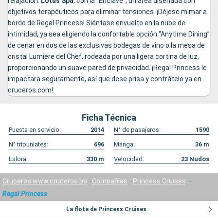
relajación:
Lotus Spa
, con la “Enclave”, un área diseñada con
objetivos terapéuticos para eliminar tensiones. ¡Déjese mimar a
bordo de Regal Princess! Siéntase envuelto en la nube de
intimidad, ya sea eligiendo la confortable opción “Anytime Dining”
de cenar en dos de las exclusivas bodegas de vino o la mesa de
cristal Lumiere del Chef, rodeada por una ligera cortina de luz,
proporcionando un suave pared de privacidad. ¡Regal Princess le
impactara seguramente, así que dese prisa y contrátelo ya en
cruceros.com!
Ficha Técnica
Puesta en servicio:
2014
N° de pasajeros:
1590
N° tripunlates:
696
Manga:
36
m
Eslora:
330
m
Velocidad:
23
Nudos
Cruceros www.cruceros.bo
Compañías
Princess Cruises
Regal Princess
La flota de Princess Cruises