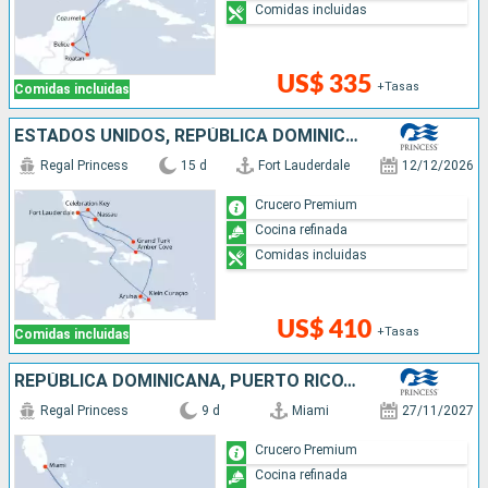
Comidas incluidas
US$ 335
+Tasas
Comidas incluidas
ESTADOS UNIDOS, REPÚBLICA DOMINICANA, ARUBA, BAHAMAS
Regal Princess
15 d
Fort Lauderdale
12/12/2026
Crucero Premium
Cocina refinada
Comidas incluidas
US$ 410
+Tasas
Comidas incluidas
REPÚBLICA DOMINICANA, PUERTO RICO, SAN MARTÍN, ESTADOS UNIDOS
Regal Princess
9 d
Miami
27/11/2027
Crucero Premium
Cocina refinada