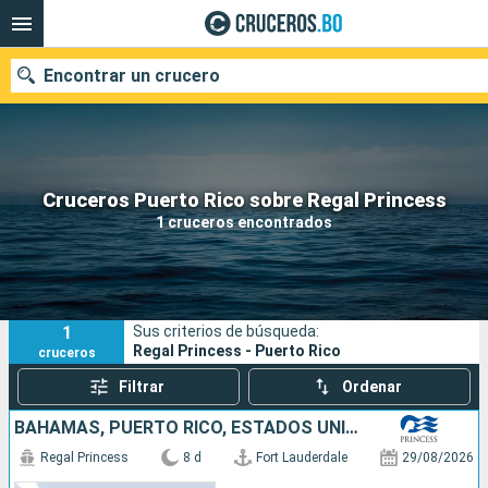
Encontrar un crucero
Nuestros destinos
Cruceros Puerto Rico sobre Regal Princess
1 cruceros encontrados
Fecha de salida
Puertos
Compañías
1
Sus criterios de búsqueda:
Buscar
Regal Princess - Puerto Rico
cruceros
Filtrar
Ordenar
BAHAMAS, PUERTO RICO, ESTADOS UNIDOS
Regal Princess
8 d
Fort Lauderdale
29/08/2026