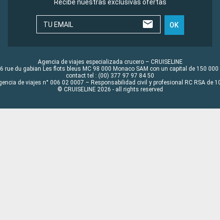
Recibe nuestras exclusivas ofertas
TU EMAIL
OK
Agencia de viajes especializada crucero – CRUISELINE
6 rue du gabian Les flots bleus MC 98 000 Monaco SAM con un capital de 150 000
contact tel : (00) 377 97 97 84 50
gencia de viajes n° 006 02 0007 – Responsabilidad civil y profesional RC RSA de
© CRUISELINE 2026 - all rights reserved