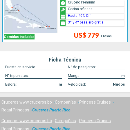
Crucero Premium
Cocina refinada
Hasta 40% Off
3º y 4º pasajero gratis
US$ 779
+Tasas
Comidas incluidas
Ficha Técnica
Puesta en servicio:
N° de pasajeros:
N° tripunlates:
Manga:
m
Eslora:
m
Velocidad:
Nudos
Cruceros www.cruceros.bo
Compañías
Princess Cruises
Regal Princess
Cruceros Puerto Rico
Cruceros www.cruceros.bo
Compañías
Princess Cruises
Regal Princess
Cruceros Puerto Rico