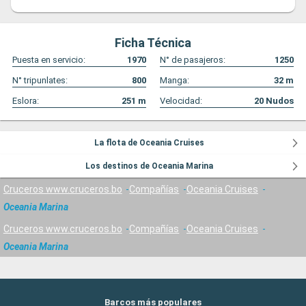
Ficha Técnica
Puesta en servicio:
1970
N° de pasajeros:
1250
N° tripunlates:
800
Manga:
32
m
Eslora:
251
m
Velocidad:
20
Nudos
La flota de Oceania Cruises
Los destinos de Oceania Marina
Cruceros www.cruceros.bo
Compañías
Oceania Cruises
Oceania Marina
Cruceros www.cruceros.bo
Compañías
Oceania Cruises
Oceania Marina
Barcos más populares