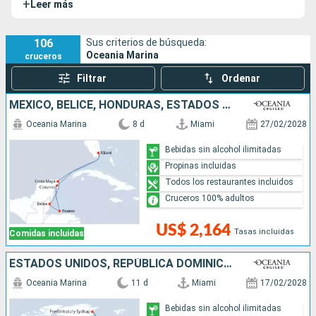
+
Leer más
hermano del
Riviera
y encarna el lujo y la elegancia de la
empresa gracias a su gran escalera de Lalique y sus suites
decoradas por Ralph Lauren Home.
106
Sus criterios de búsqueda:
Oceania Marina
cruceros
Filtrar
Ordenar
MÉXICO, BELICE, HONDURAS, ESTADOS UNIDOS
Oceania Marina
8 d
Miami
27/02/2028
Bebidas sin alcohol ilimitadas
Propinas incluidas
Todos los restaurantes incluidos
Cruceros 100% adultos
US$ 2,164
Tasas incluidas
Comidas incluidas
ESTADOS UNIDOS, REPÚBLICA DOMINICANA, PUERTO RICO, GROENLANDIA, FRANCIA, SAN MARTÍN
Oceania Marina
11 d
Miami
17/02/2028
Bebidas sin alcohol ilimitadas