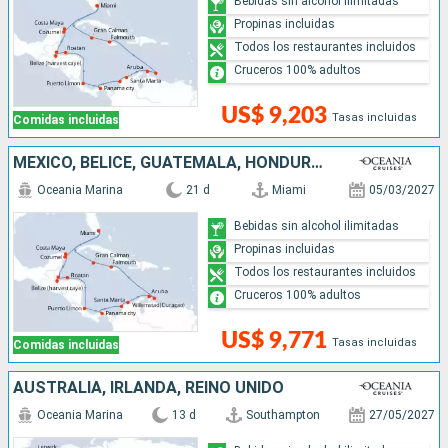
Bebidas sin alcohol ilimitadas
Propinas incluidas
Todos los restaurantes incluidos
Cruceros 100% adultos
US$ 9,203
Tasas incluidas
Comidas incluidas
MÉXICO, BELICE, GUATEMALA, HONDURAS, COSTA RICA, PANAMÁ, COLOMBIA, ARUBA, JAMAICA, ISLAS CAIMÁN, ESTADOS UNIDOS
Oceania Marina
21 d
Miami
05/03/2027
Bebidas sin alcohol ilimitadas
Propinas incluidas
Todos los restaurantes incluidos
Cruceros 100% adultos
US$ 9,771
Tasas incluidas
Comidas incluidas
AUSTRALIA, IRLANDA, REINO UNIDO
Oceania Marina
13 d
Southampton
27/05/2027