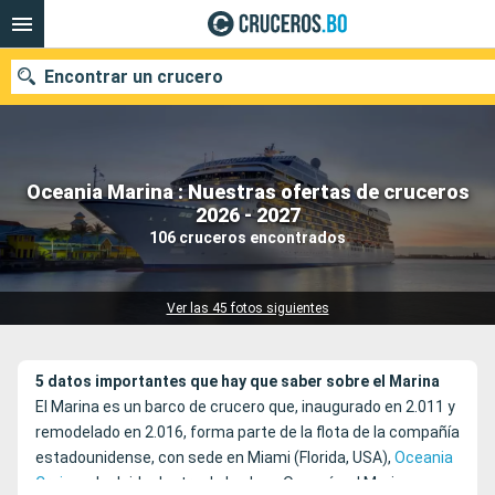
Encontrar un crucero
Oceania Marina : Nuestras ofertas de cruceros
Nuestros destinos
2026 - 2027
106 cruceros encontrados
Fecha de salida
Puertos
Compañías
Ver las 45 fotos siguientes
Buscar
5 datos importantes que hay que saber sobre el Marina
El Marina es un barco de crucero que, inaugurado en 2.011 y
remodelado en 2.016, forma parte de la flota de la compañía
estadounidense, con sede en Miami (Florida, USA),
Oceania
Cruises
. Incluido dentro de la clase Oceanía, el Marina es