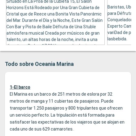
Situado en La Proa de la Cubieta 15, El Salón
Baristas, Ubic
Horizons Está Rodeado por Una Gran Cubieta de
para Défrutar 
Cristal que de Reece una Bonita Vista Panorámic
Conquelador d
del Mar. Durante el Día y la Noche, Este Gran Salón
Experto Camar
Con Bar y Pista de Baile Défruta de Una Stuble
variDad de pa
atmósfera musical Creada por músicos de gran
lasbebida.
talento, un altas horas de la noche, invita a una
discoteca. De Las 17.00 Horas, en los horizontes
está Desarrolla El Té de la Tarde.
Todo sobre Oceania Marina
1-El barco
El Marina es un barco de 251 metros de eslora por 32
metros de manga y 11 cubiertas de pasajeros. Puede
transportar 1.250 pasajeros y 800 tripulantes que ofrecen
un servicio perfecto. La tripulación está formada para
satisfacer las expectativas de los viajeros que se alojan en
cada uno de sus 629 camarotes.