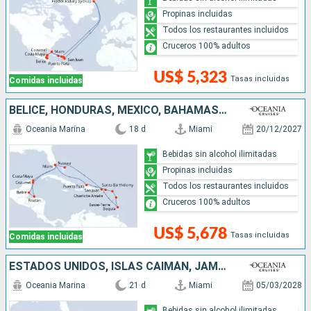
Propinas incluidas
Todos los restaurantes incluidos
Cruceros 100% adultos
US$ 5,323
Tasas incluidas
Comidas incluidas
BELICE, HONDURAS, MÉXICO, BAHAMAS, PUERTO RICO, SAN VINCENT Y LAS GRANADINAS, FRANCIA, REPÚBLICA DOMINICANA, ESTADOS UNIDOS
Oceania Marina
18 d
Miami
20/12/2027
Bebidas sin alcohol ilimitadas
Propinas incluidas
Todos los restaurantes incluidos
Cruceros 100% adultos
US$ 5,678
Tasas incluidas
Comidas incluidas
ESTADOS UNIDOS, ISLAS CAIMÁN, JAMAICA, ARUBA, COLOMBIA, PANAMÁ, COSTA RICA, HONDURAS, GUATEMALA, MÉXICO
Oceania Marina
21 d
Miami
05/03/2028
Bebidas sin alcohol ilimitadas