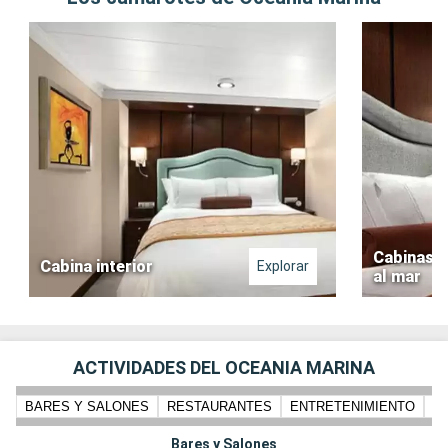
Cabinas D
Cabina interior
Explorar
al mar
ACTIVIDADES DEL OCEANIA MARINA
BARES Y SALONES
RESTAURANTES
ENTRETENIMIENTO
PI
Bares y Salones