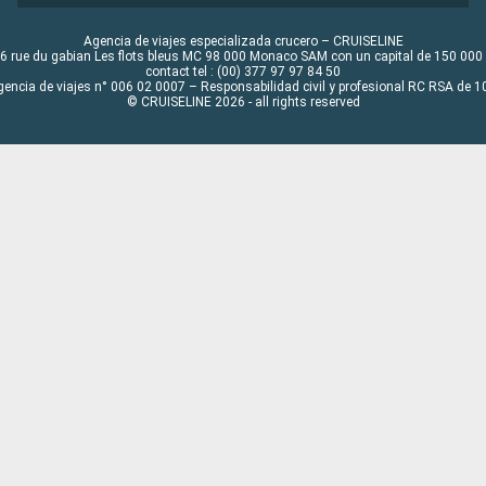
Agencia de viajes especializada crucero – CRUISELINE
6 rue du gabian Les flots bleus MC 98 000 Monaco SAM con un capital de 150 000
contact tel : (00) 377 97 97 84 50
gencia de viajes n° 006 02 0007 – Responsabilidad civil y profesional RC RSA de
© CRUISELINE 2026 - all rights reserved