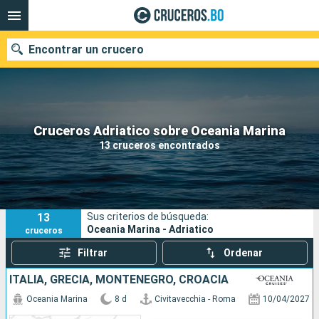
Encontrar un crucero
Nuestros destinos
Cruceros Adriatico sobre Oceania Marina
13 cruceros encontrados
Fecha de salida
Puertos
Compañías
13
Sus criterios de búsqueda:
Buscar
Oceania Marina - Adriatico
cruceros
Filtrar
Ordenar
ITALIA, GRECIA, MONTENEGRO, CROACIA
Oceania Marina
8 d
Civitavecchia - Roma
10/04/2027