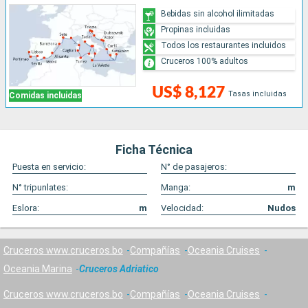
Bebidas sin alcohol ilimitadas
Propinas incluidas
Todos los restaurantes incluidos
Cruceros 100% adultos
US$ 8,127
Tasas incluidas
Comidas incluidas
Ficha Técnica
Puesta en servicio:
N° de pasajeros:
N° tripunlates:
Manga:
m
Eslora:
m
Velocidad:
Nudos
Cruceros www.cruceros.bo
Compañías
Oceania Cruises
Oceania Marina
Cruceros Adriatico
Cruceros www.cruceros.bo
Compañías
Oceania Cruises