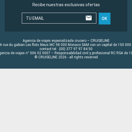
Recibe nuestras exclusivas ofertas
TU EMAIL
OK
Agencia de viajes especializada crucero – CRUISELINE
6 rue du gabian Les flots bleus MC 98 000 Monaco SAM con un capital de 150 000
contact tel : (00) 377 97 97 84 50
gencia de viajes n° 006 02 0007 – Responsabilidad civil y profesional RC RSA de
© CRUISELINE 2026 - all rights reserved