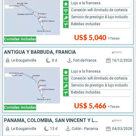
Lujo a la francesa
Conexión wifi ilimitado de cortesía
Servicio de prestigio & lujo incluido
Bebidas incluidas
US$ 5,040
+Tasas
Comidas incluidas
ANTIGUA Y BARBUDA, FRANCIA
Le Bougainville
8 d
Fort-de-France
16/12/2026
Lujo a la francesa
Conexión wifi ilimitado de cortesía
Servicio de prestigio & lujo incluido
Bebidas incluidas
US$ 5,466
+Tasas
Comidas incluidas
PANAMÁ, COLOMBIA, SAN VINCENT Y LAS GRANADINAS, SANTA LUCIA
Le Bougainville
13 d
Colón - Panama
04/03/2028