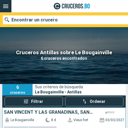
Encontrar un crucero
Nuestros destinos
Cruceros Antillas sobre Le Bougainville
6 cruceros encontrados
Fecha de salida
Puertos
Compañías
6
Sus criterios de búsqueda:
Buscar
Le Bougainville - Antillas
cruceros
Filtrar
Ordenar
SAN VINCENT Y LAS GRANADINAS, SANTA LUCIA, DOMINICA
Le Bougainville
8 d
Vieux fort
03/03/2027