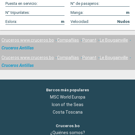
Puesta en servicio:
N° de pasajeros:
N° tripunlates:
Manga:
m
Eslora:
m
Velocidad:
Nudos
Cruceros www.cruceros.bo
Compañías
Ponant
Le Bougainville
Cruceros Antillas
Cruceros www.cruceros.bo
Compañías
Ponant
Le Bougainville
Cruceros Antillas
Barcos más populares
MSC World Europa
Icon of the Seas
Costa Toscana
Cruceros.bo
¿Quiénes somos?