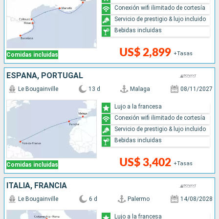
Conexión wifi ilimitado de cortesía
Servicio de prestigio & lujo incluido
Bebidas incluidas
US$ 2,899
+Tasas
Comidas incluidas
ESPAÑA, PORTUGAL
Le Bougainville
13 d
Malaga
08/11/2027
Lujo a la francesa
Conexión wifi ilimitado de cortesía
Servicio de prestigio & lujo incluido
Bebidas incluidas
US$ 3,402
+Tasas
Comidas incluidas
ITALIA, FRANCIA
Le Bougainville
6 d
Palermo
14/08/2028
Lujo a la francesa