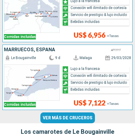
Lujo a la francesa
Conexión wifi ilimitado de cortesía
Servicio de prestigio & lujo incluido
Bebidas incluidas
US$ 6,956
+Tasas
Comidas incluidas
MARRUECOS, ESPAÑA
Le Bougainville
9 d
Malaga
29/03/2028
Lujo a la francesa
Conexión wifi ilimitado de cortesía
Servicio de prestigio & lujo incluido
Bebidas incluidas
US$ 7,122
+Tasas
Comidas incluidas
VER MÁS DE CRUCEROS
Los camarotes de Le Bougainville