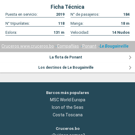
Ficha Técnica
Puesta en servicio:
2019
N° de pasajeros:
184
N° tripunlates:
118
Manga:
18
m
Eslora:
131
m
Velocidad:
14
Nudos
Cruceros www.cruceros.bo
Compañías
Ponant
Le Bougainville
La flota de Ponant
Los destinos de Le Bougainville
Barcos más populares
MSC World Europa
Icon of the Seas
Costa Toscana
Cruceros.bo