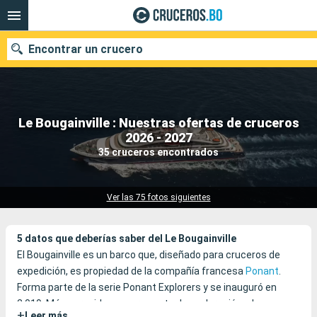
Encontrar un crucero
Le Bougainville : Nuestras ofertas de cruceros
Nuestros destinos
2026 - 2027
35 cruceros encontrados
Fecha de salida
Puertos
Compañías
Ver las 75 fotos siguientes
Buscar
5 datos que deberías saber del Le Bougainville
El Bougainville es un barco que, diseñado para cruceros de
expedición, es propiedad de la compañía francesa
Ponant
.
Forma parte de la serie Ponant Explorers y se inauguró en
2.019. Más parecido a un gran yate de exploración, el
+
Leer más