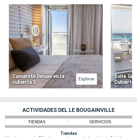
Camarote Deluxe en la
Suite Gra
Explorar
cubierta 3
Cubierta 
ACTIVIDADES DEL LE BOUGAINVILLE
TIENDAS
SERVICIOS
Tiendas