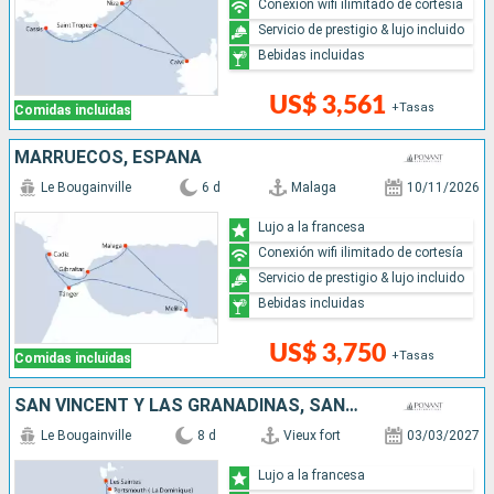
Conexión wifi ilimitado de cortesía
Servicio de prestigio & lujo incluido
Bebidas incluidas
US$ 3,561
+Tasas
Comidas incluidas
MARRUECOS, ESPAÑA
Le Bougainville
6 d
Malaga
10/11/2026
Lujo a la francesa
Conexión wifi ilimitado de cortesía
Servicio de prestigio & lujo incluido
Bebidas incluidas
US$ 3,750
+Tasas
Comidas incluidas
SAN VINCENT Y LAS GRANADINAS, SANTA LUCIA, DOMINICA
Le Bougainville
8 d
Vieux fort
03/03/2027
Lujo a la francesa