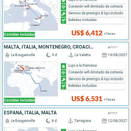
Conexión wifi ilimitado de cortesía
Servicio de prestigio & lujo incluido
Bebidas incluidas
US$ 6,412
+Tasas
Comidas incluidas
MALTA, ITALIA, MONTENEGRO, CROACIA, SEYCHELLES
Le Bougainville
9 d
La Valetta
19/08/2027
Lujo a la francesa
Conexión wifi ilimitado de cortesía
Servicio de prestigio & lujo incluido
Bebidas incluidas
US$ 6,531
+Tasas
Comidas incluidas
ESPAÑA, ITALIA, MALTA
Le Bougainville
8 d
Tarragona
12/08/2027