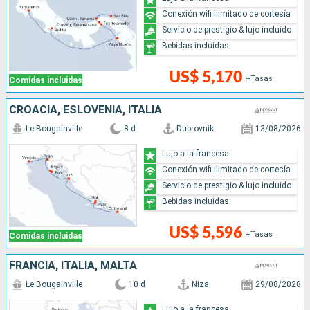
Conexión wifi ilimitado de cortesía
Servicio de prestigio & lujo incluido
Bebidas incluidas
US$ 5,170
+Tasas
Comidas incluidas
CROACIA, ESLOVENIA, ITALIA
Le Bougainville
8 d
Dubrovnik
13/08/2026
Lujo a la francesa
Conexión wifi ilimitado de cortesía
Servicio de prestigio & lujo incluido
Bebidas incluidas
US$ 5,596
+Tasas
Comidas incluidas
FRANCIA, ITALIA, MALTA
Le Bougainville
10 d
Niza
29/08/2028
Lujo a la francesa