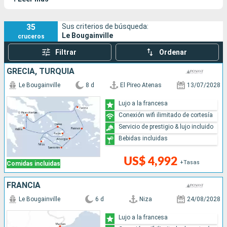
Bougainville lleva a sus pasajeros a costas y puertos
inaccesibles para los grandes buques.
35
Sus criterios de búsqueda:
Le Bougainville
cruceros
Filtrar
Ordenar
GRECIA, TURQUÍA
Le Bougainville
8 d
El Pireo Atenas
13/07/2028
Lujo a la francesa
Conexión wifi ilimitado de cortesía
Servicio de prestigio & lujo incluido
Bebidas incluidas
US$ 4,992
+Tasas
Comidas incluidas
FRANCIA
Le Bougainville
6 d
Niza
24/08/2028
Lujo a la francesa