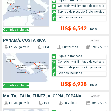
Lujo a la francesa
Conexión wifi ilimitado de cortesía
Servicio de prestigio & lujo incluido
Bebidas incluidas
US$ 6,542
+Tasas
Comidas incluidas
PANAMÁ, COSTA RICA
Le Bougainville
11 d
Puntarenas
19/12/2027
Lujo a la francesa
Conexión wifi ilimitado de cortesía
Servicio de prestigio & lujo incluido
Bebidas incluidas
US$ 6,928
+Tasas
Comidas incluidas
MALTA, ITALIA, TÚNEZ, ALGERIA, ESPAÑA
Le Bougainville
10 d
La Valetta
30/10/2027