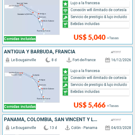
Lujo a la francesa
Conexión wifi ilimitado de cortesía
Servicio de prestigio & lujo incluido
Bebidas incluidas
US$ 5,040
+Tasas
Comidas incluidas
ANTIGUA Y BARBUDA, FRANCIA
Le Bougainville
8 d
Fort-de-France
16/12/2026
Lujo a la francesa
Conexión wifi ilimitado de cortesía
Servicio de prestigio & lujo incluido
Bebidas incluidas
US$ 5,466
+Tasas
Comidas incluidas
PANAMÁ, COLOMBIA, SAN VINCENT Y LAS GRANADINAS, SANTA LUCIA
Le Bougainville
13 d
Colón - Panama
04/03/2028