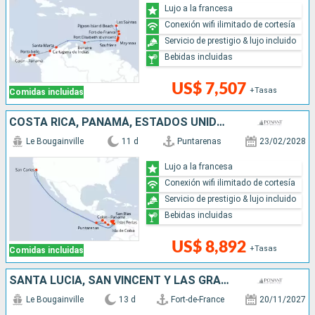
Lujo a la francesa
Conexión wifi ilimitado de cortesía
Servicio de prestigio & lujo incluido
Bebidas incluidas
US$ 7,507
+Tasas
Comidas incluidas
COSTA RICA, PANAMÁ, ESTADOS UNIDOS
Le Bougainville
11 d
Puntarenas
23/02/2028
Lujo a la francesa
Conexión wifi ilimitado de cortesía
Servicio de prestigio & lujo incluido
Bebidas incluidas
US$ 8,892
+Tasas
Comidas incluidas
SANTA LUCIA, SAN VINCENT Y LAS GRANADINAS, COLOMBIA, PANAMÁ
Le Bougainville
13 d
Fort-de-France
20/11/2027