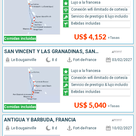
Lujo a la francesa
Conexión wifi ilimitado de cortesía
Servicio de prestigio & lujo incluido
Bebidas incluidas
US$ 4,152
+Tasas
Comidas incluidas
SAN VINCENT Y LAS GRANADINAS, SANTA LUCIA
Le Bougainville
8 d
Fort-de-France
03/02/2027
Lujo a la francesa
Conexión wifi ilimitado de cortesía
Servicio de prestigio & lujo incluido
Bebidas incluidas
US$ 5,040
+Tasas
Comidas incluidas
ANTIGUA Y BARBUDA, FRANCIA
Le Bougainville
8 d
Fort-de-France
10/02/2027