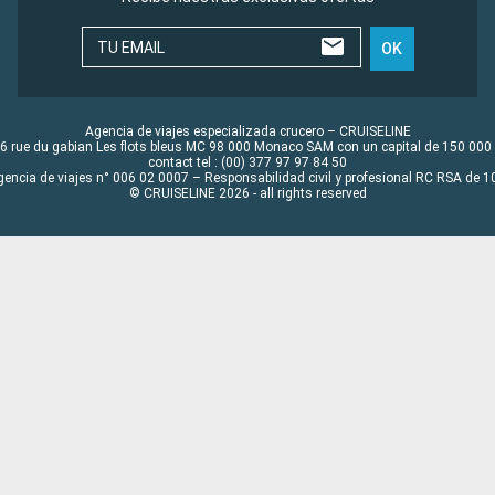
TU EMAIL
OK
Agencia de viajes especializada crucero – CRUISELINE
6 rue du gabian Les flots bleus MC 98 000 Monaco SAM con un capital de 150 000
contact tel : (00) 377 97 97 84 50
gencia de viajes n° 006 02 0007 – Responsabilidad civil y profesional RC RSA de
© CRUISELINE 2026 - all rights reserved