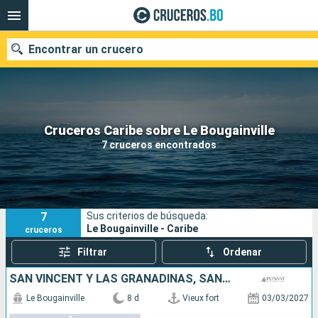
Encontrar un crucero
Nuestros destinos
Cruceros Caribe sobre Le Bougainville
7 cruceros encontrados
Fecha de salida
Puertos
Compañías
7
Sus criterios de búsqueda:
Buscar
Le Bougainville - Caribe
cruceros
Filtrar
Ordenar
SAN VINCENT Y LAS GRANADINAS, SANTA LUCIA, DOMINICA
Le Bougainville
8 d
Vieux fort
03/03/2027