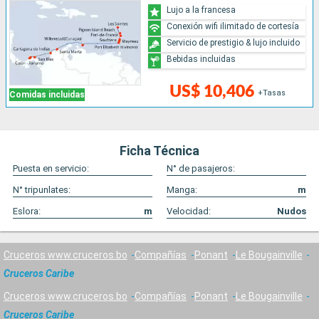
Lujo a la francesa
Conexión wifi ilimitado de cortesía
Servicio de prestigio & lujo incluido
Bebidas incluidas
US$ 10,406
+Tasas
Comidas incluidas
Ficha Técnica
Puesta en servicio:
N° de pasajeros:
N° tripunlates:
Manga:
m
Eslora:
m
Velocidad:
Nudos
Cruceros www.cruceros.bo
Compañías
Ponant
Le Bougainville
Cruceros Caribe
Cruceros www.cruceros.bo
Compañías
Ponant
Le Bougainville
Cruceros Caribe