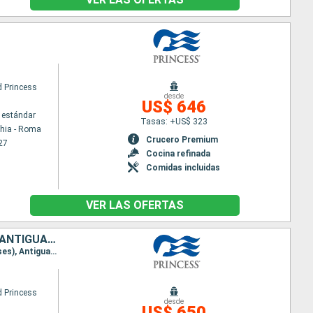
 Princess
desde
US$ 646
 estándar
Tasas: +US$ 323
chia - Roma
Crucero Premium
27
Cocina refinada
Comidas incluidas
VER LAS OFERTAS
ESTADOS UNIDOS, REPÚBLICA DOMINICANA, PUERTO RICO, SAN MARTÍN, ANTIGUA Y BARBUDA
Itinerario : Fort Lauderdale, Grand Turk, Amber Cove, San Juan, Saint Martin (Antilles Néerlandaises), Antigua, South Friar's beach, Fort Lauderdale
 Princess
desde
US$ 650