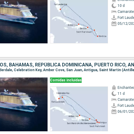
10 d
Camarote
Fort Laud
05/12/20
Comidas incluidas
Enchanted
11 d
Camarote
Fort Laud
06/01/20