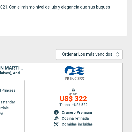
021. Con el mismo nivel de lujo y elegancia que sus buques
Ordenar Los más vendidos
ESTADOS UNIDOS, BAHAMAS, REPÚBLICA DOMINICANA, PUERTO RICO, SAN MARTÍN, ANTIGUA Y BARBUDA
Itinerario : Fort Lauderdale, Princess Cays, Amber Cove, San Juan, Saint Martin (Antilles Néerlandaises), Antigua, South Friar's beach, Fort Lauderdale
 Princess
desde
US$ 322
 estándar
Tasas: +US$ 532
erdale
Crucero Premium
26
Cocina refinada
Comidas incluidas