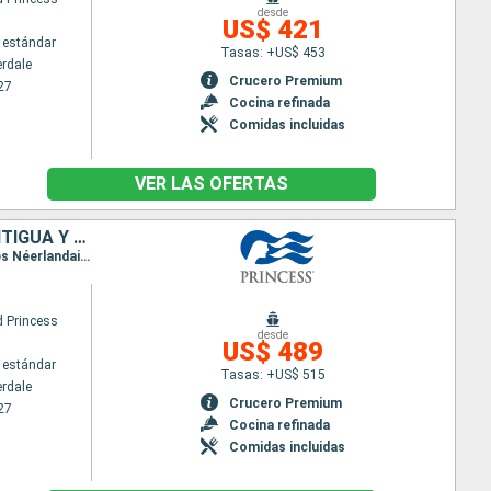
desde
US$ 421
 estándar
Tasas: +US$ 453
erdale
Crucero Premium
27
Cocina refinada
Comidas incluidas
VER LAS OFERTAS
ESTADOS UNIDOS, BAHAMAS, REPÚBLICA DOMINICANA, PUERTO RICO, ANTIGUA Y BARBUDA, SAN MARTÍN
Itinerario : Fort Lauderdale, Celebration Key, Amber Cove, San Juan, Antigua, Saint Martin (Antilles Néerlandaises), South Friar's beach, Fort Lauderdale
 Princess
desde
US$ 489
 estándar
Tasas: +US$ 515
erdale
Crucero Premium
27
Cocina refinada
Comidas incluidas