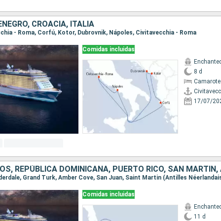
NEGRO, CROACIA, ITALIA
ecchia - Roma, Corfú, Kotor, Dubrovnik, Nápoles, Civitavecchia - Roma
Comidas incluidas
Enchanted
8 d
Camarote
Civitavec
17/07/20
Comidas incluidas
Enchanted
11 d