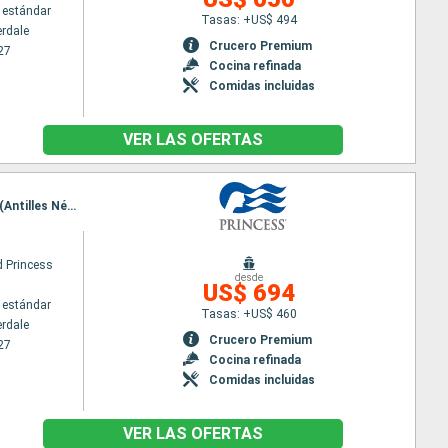
 estándar
Tasas: +US$ 494
erdale
Crucero Premium
27
Cocina refinada
Comidas incluidas
VER LAS OFERTAS
Itinerario : Fort Lauderdale, San Thomas, South Friar's beach, Antigua, Santa Lucia, Saint Martin (Antilles Néerlandaises), Fort Lauderdale
 Princess
desde
US$ 694
 estándar
Tasas: +US$ 460
erdale
Crucero Premium
27
Cocina refinada
Comidas incluidas
VER LAS OFERTAS