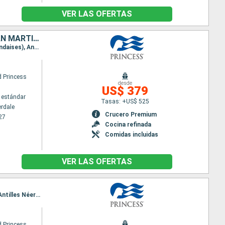
VER LAS OFERTAS
ESTADOS UNIDOS, BAHAMAS, REPÚBLICA DOMINICANA, PUERTO RICO, SAN MARTÍN, ANTIGUA Y BARBUDA
Itinerario : Fort Lauderdale, Celebration Key, Amber Cove, San Juan, Saint Martin (Antilles Néerlandaises), Antigua, South Friar's beach, Fort Lauderdale
 Princess
desde
US$ 379
 estándar
Tasas: +US$ 525
erdale
Crucero Premium
27
Cocina refinada
Comidas incluidas
VER LAS OFERTAS
Itinerario : Fort Lauderdale, Amber Cove, San Juan, South Friar's beach, Martinica, Saint Martin (Antilles Néerlandaises), Fort Lauderdale
 Princess