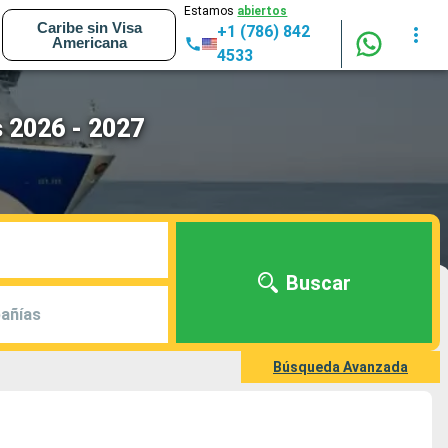
Estamos
abiertos
Caribe sin Visa
+1 (786) 842
Americana
4533
 2026 - 2027
Buscar
añías
Búsqueda Avanzada