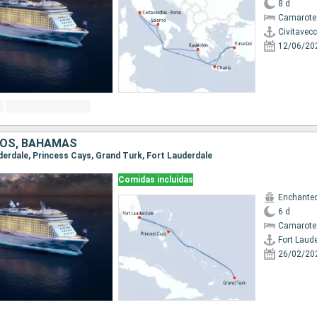
8 d
Camarote
Civitavec
12/06/20
DOS, BAHAMAS
uderdale, Princess Cays, Grand Turk, Fort Lauderdale
Comidas incluidas
Enchanted
6 d
Camarote
Fort Laud
26/02/20