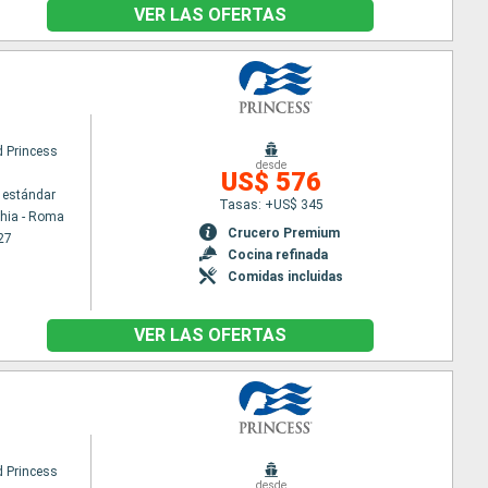
VER LAS OFERTAS
 Princess
desde
US$ 576
 estándar
Tasas: +US$ 345
chia - Roma
Crucero Premium
27
Cocina refinada
Comidas incluidas
VER LAS OFERTAS
 Princess
desde