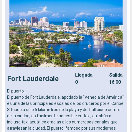
Llegada
Salida
Fort Lauderdale
0
16:00
El puerto :
E
El puerto de Fort Lauderdale, apodado la "Venecia de América",
E
es una de las principales escalas de los cruceros por el Caribe.
e
Situado a sólo 5 kilómetros de la playa y del bullicioso centro
S
de la ciudad, es fácilmente accesible en taxi, autobús o
d
incluso taxi acuático gracias a los numerosos canales que
i
atraviesan la ciudad. El puerto, famoso por sus modernas
a