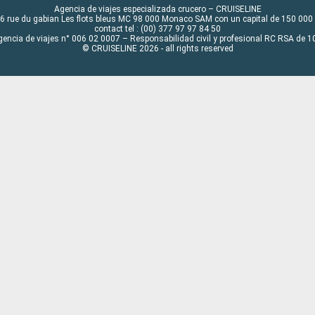
Agencia de viajes especializada crucero – CRUISELINE
6 rue du gabian Les flots bleus MC 98 000 Monaco SAM con un capital de 150 000
contact tel : (00) 377 97 97 84 50
gencia de viajes n° 006 02 0007 – Responsabilidad civil y profesional RC RSA de
© CRUISELINE 2026 - all rights reserved