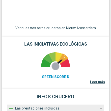
encantadoras localidades de Pompano Beach y Hollywood
e
Beach ofrecen playas menos concurridas y un ambiente
B
relajado.
r
Ver nuestros otros cruceros en Nieuw Amsterdam
L
a
b
LAS INICIATIVAS ECOLÓGICAS
s
e
GREEN SCORE D
Leer más
INFOS CRUCERO
Las prestaciones incluídas