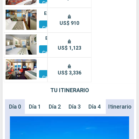
Camarotes
Exterior
Otros
US$ 910
Camarotes
Balcón
Otros
US$ 1,123
Camarotes
Suite
Otros
US$ 3,336
Camarotes
TU ITINERARIO
Día 0
Día 1
Día 2
Día 3
Día 4
Día 5
Itinerario
Día 