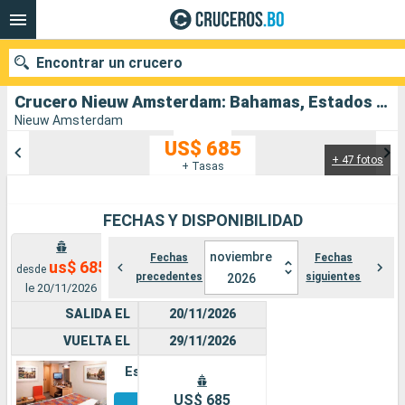
Encontrar un crucero
Crucero Nieuw Amsterdam: Bahamas, Estados Unidos salida desde Fort Lauderdale
Nieuw Amsterdam
US$ 685
+ 47 fotos
Nuestros destinos
+ Tasas
Fecha de salida
FECHAS Y DISPONIBILIDAD
Puertos
Compañías
noviembre
Fechas
Fechas
us$ 685
desde
precedentes
siguientes
2026
Buscar
le 20/11/2026
SALIDA EL
20/11/2026
VUELTA EL
29/11/2026
Estándar
Otros
US$ 685