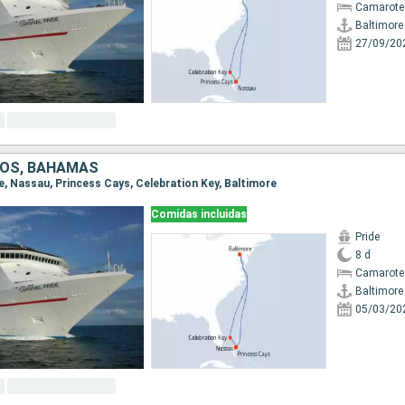
Camarote
Baltimore
27/09/20
DOS, BAHAMAS
re, Nassau, Princess Cays, Celebration Key, Baltimore
Comidas incluidas
Pride
8 d
Camarote
Baltimore
05/03/20