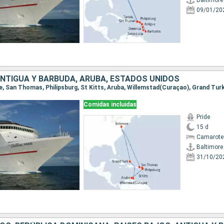
Baltimore
09/01/20
ANTIGUA Y BARBUDA, ARUBA, ESTADOS UNIDOS
re, San Thomas, Philipsburg, St Kitts, Aruba, Willemstad(Curaçao), Grand Tur
Comidas incluidas
Pride
15 d
Camarote
Baltimore
31/10/20