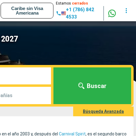
Estamos
cerrados
Caribe sin Visa
+1 (786) 842
Americana
4533
- 2027
Buscar
añías
Búsqueda Avanzada
o en el año 2003 y, después del
Carnival Spirit
, es el segundo barco