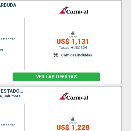
BARBUDA
desde
 estándar
US$ 1,131
Tasas: +US$ 304
27
Comidas incluidas
VER LAS OFERTAS
SAN MARTÍN, DOMINICA, SANTA LUCIA, BARBADOS, ANTIGUA Y BARBUDA, ESTADOS UNIDOS
la, Baltimore
desde
 estándar
US$ 1,228