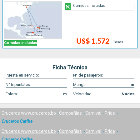
Comidas incluidas
US$ 1,572
+Tasas
Comidas incluidas
Ficha Técnica
Puesta en servicio:
N° de pasajeros:
N° tripunlates:
Manga:
m
Eslora:
m
Velocidad:
Nudos
Cruceros www.cruceros.bo
Compañías
Carnival
Pride
Cruceros Caribe
Cruceros www.cruceros.bo
Compañías
Carnival
Pride
Cruceros Caribe