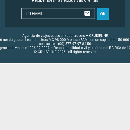
Recibe nuestras exclusivas ofertas
TU EMAIL
OK
Agencia de viajes especializada crucero – CRUISELINE
6 rue du gabian Les flots bleus MC 98 000 Monaco SAM con un capital de 150 000
contact tel : (00) 377 97 97 84 50
gencia de viajes n° 006 02 0007 – Responsabilidad civil y profesional RC RSA de
© CRUISELINE 2026 - all rights reserved