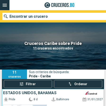
Encontrar un crucero
Nuestros destinos
Cruceros Caribe sobre Pride
11 cruceros encontrados
Fecha de salida
Puertos
Compañías
11
Sus criterios de búsqueda:
Buscar
Pride - Caribe
cruceros
Filtrar
Ordenar
ESTADOS UNIDOS, BAHAMAS
Pride
8 d
Baltimore
31/01/2027