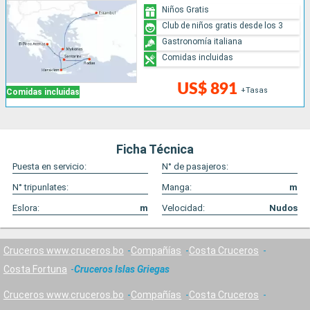
Niños Gratis
Club de niños gratis desde los 3
Gastronomía italiana
Comidas incluidas
US$ 891
+Tasas
Comidas incluidas
Ficha Técnica
Puesta en servicio:
N° de pasajeros:
N° tripunlates:
Manga:
m
Eslora:
m
Velocidad:
Nudos
Cruceros www.cruceros.bo
Compañías
Costa Cruceros
Costa Fortuna
Cruceros Islas Griegas
Cruceros www.cruceros.bo
Compañías
Costa Cruceros