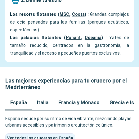
2. Define tu estilo
Los resorts flotantes (
MSC
,
Costa
)
: Grandes complejos
de ocio pensados para las familias (parques acuáticos,
espectáculos).
Los palacios flotantes (
Ponant
,
Oceania
)
: Yates de
tamaño reducido, centrados en la gastronomía, la
tranquilidad y el acceso a pequeños puertos exclusivos.
Las mejores experiencias para tu crucero por el
Mediterráneo
España
Italia
Francia y Mónaco
Grecia e Isl
España seduce por su ritmo de vida vibrante, mezclando playas
urbanas accesibles y patrimonio arquitectónico único.
Ver todos los cruceros en España