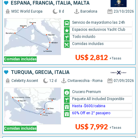
ESPAÑA, FRANCIA, ITALIA, MALTA
MSC World Europa
8 d
Barcelona
23/10/2026
Servicio de mayordomo las 24h
Espacios exclusivos Yacht Club
Todo incluido
Comidas incluidas
US$ 2,812
+Tasas
Comidas incluidas
TURQUÍA, GRECIA, ITALIA
Celebrity Ascent
12 d
Civitavecchia - Roma
07/09/2026
Crucero Premium
Paquete All Included Disponible
Hasta -$600/cabina
60% Off en 2° pasajero
US$ 7,992
+Tasas
Comidas incluidas