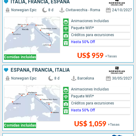
ITALIA, FRANCIA, ESPAÑA
Norwegian Epic
8 d
Civitavecchia - Roma
24/10/2027
Animaciones Incluidas
Paquete WiFi*
Créditos para excursiones
Hasta 50% Off
US$ 959
+Tasas
Comidas incluidas
ESPAÑA, FRANCIA, ITALIA
Norwegian Epic
8 d
Barcelona
30/05/2027
Animaciones Incluidas
Paquete WiFi*
Créditos para excursiones
Hasta 50% Off
US$ 1,059
+Tasas
Comidas incluidas