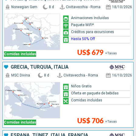
Norwegian Gem
8 d
Civitavecchia - Roma
18/10/2026
Animaciones Incluidas
Paquete WiFi*
Créditos para excursiones
Hasta 50% Off
US$ 679
+Tasas
Comidas incluidas
GRECIA, TURQUÍA, ITALIA
MSC Divina
8 d
Civitavecchia - Roma
16/10/2026
Niños Gratis
Oferta en paquete de bebidas
Comidas incluidas
US$ 706
+Tasas
Comidas incluidas
ESPAÑA, TÚNEZ, ITALIA, FRANCIA