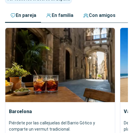
En pareja
En familia
Con amigos
Barcelona
Val
Piérdete por las callejuelas del Barrio Gótico y
Degu
comparte un vermut tradicional.
play