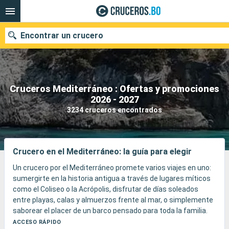
Encontrar un crucero
Cruceros Mediterráneo : Ofertas y promociones
Nuestros destinos
2026 - 2027
3234 cruceros encontrados
Fecha de salida
Puertos
Compañías
Crucero en el Mediterráneo: la guía para elegir
Buscar
Un crucero por el Mediterráneo promete varios viajes en uno:
sumergirte en la historia antigua a través de lugares míticos
como el Coliseo o la Acrópolis, disfrutar de días soleados
entre playas, calas y almuerzos frente al mar, o simplemente
saborear el placer de un barco pensado para toda la familia.
Dependiendo del itinerario y del barco escogido, la experiencia
ACCESO RÁPIDO