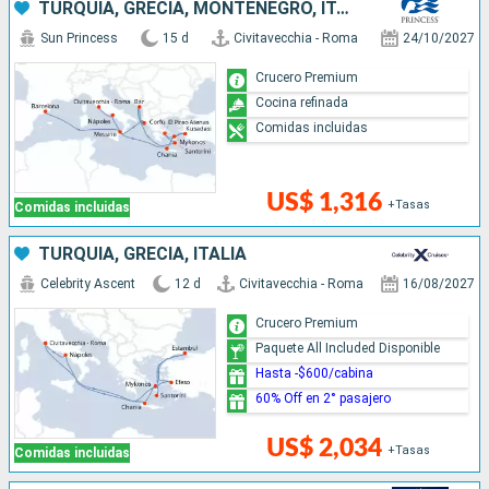
TURQUÍA, GRECIA, MONTENEGRO, ITALIA, ESPAÑA
Sun Princess
15 d
Civitavecchia - Roma
24/10/2027
Crucero Premium
Cocina refinada
Comidas incluidas
US$ 1,316
+Tasas
Comidas incluidas
TURQUÍA, GRECIA, ITALIA
Celebrity Ascent
12 d
Civitavecchia - Roma
16/08/2027
Crucero Premium
Paquete All Included Disponible
Hasta -$600/cabina
60% Off en 2° pasajero
US$ 2,034
+Tasas
Comidas incluidas