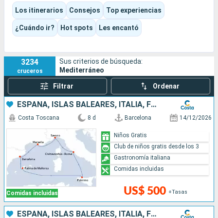
puede ser cultural, gastronómica, de playa o estar
Los itinerarios
Consejos
Top experiencias
claramente orientada al entretenimiento. Piscinas,
espectáculos, actividades, momentos de relax o grandes
¿Cuándo ir?
Hot spots
Les encantó
visitas: cada cual puede encontrar su propio ritmo.
3234
Sus criterios de búsqueda:
Mediterráneo
cruceros
Filtrar
Ordenar
ESPAÑA, ISLAS BALEARES, ITALIA, FRANCIA
Costa Toscana
8 d
Barcelona
14/12/2026
Niños Gratis
Club de niños gratis desde los 3
Gastronomía italiana
Comidas incluidas
US$ 500
+Tasas
Comidas incluidas
ESPAÑA, ISLAS BALEARES, ITALIA, FRANCIA