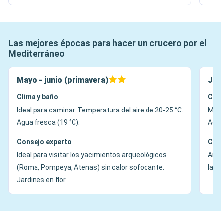
Las mejores épocas para hacer un crucero por el
Mediterráneo
Mayo - junio (primavera)
Jul
Clima y baño
Cli
Ideal para caminar. Temperatura del aire de 20-25 °C.
Much
Agua fresca (19 °C).
Agua
Consejo experto
Con
Ideal para visitar los yacimientos arqueológicos
Ambi
(Roma, Pompeya, Atenas) sin calor sofocante.
la m
Jardines en flor.