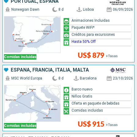
PORTUGAL, ESPAÑA
Norwegian Dawn
8 d
Lisboa
06/09/2026
Animaciones Incluidas
Paquete WiFi*
Créditos para excursiones
Hasta 50% Off
US$ 879
+Tasas
Comidas incluidas
ESPAÑA, FRANCIA, ITALIA, MALTA
MSC World Europa
8 d
Barcelona
23/10/2026
Barco nuevo
Niños Gratis
Oferta en paquete de bebidas
Comidas incluidas
US$ 915
+Tasas
Comidas incluidas