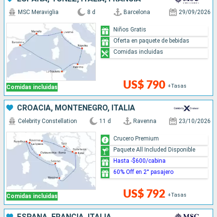
MSC Meraviglia
8 d
Barcelona
29/09/2026
Niños Gratis
Oferta en paquete de bebidas
Comidas incluidas
US$ 790
+Tasas
Comidas incluidas
CROACIA, MONTENEGRO, ITALIA
Celebrity Constellation
11 d
Ravenna
23/10/2026
Crucero Premium
Paquete All Included Disponible
Hasta -$600/cabina
60% Off en 2° pasajero
US$ 792
+Tasas
Comidas incluidas
ESPAÑA, FRANCIA, ITALIA