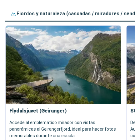
Fiordos y naturaleza (cascadas / miradores / sende
Flydalsjuvet (Geiranger)
Ste
Accede al emblemático mirador con vistas
Desc
panorámicas al Geirangerfjord, ideal para hacer fotos
Aurl
memorables durante una escala.
con 