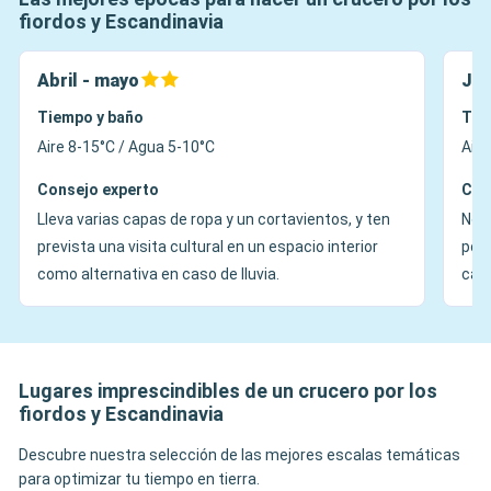
fiordos y Escandinavia
Abril - mayo
Jun
Tiempo y baño
Tie
Aire 8-15°C / Agua 5-10°C
Aire
Consejo experto
Con
Lleva varias capas de ropa y un cortavientos, y ten
No o
prevista una visita cultural en un espacio interior
pola
como alternativa en caso de lluvia.
calz
Lugares imprescindibles de un crucero por los
fiordos y Escandinavia
Descubre nuestra selección de las mejores escalas temáticas
para optimizar tu tiempo en tierra.