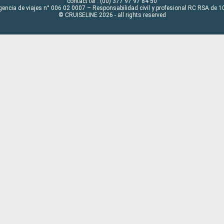
contact tel : (00) 377 97 97 84 50
gencia de viajes n° 006 02 0007 – Responsabilidad civil y profesional RC RSA de
© CRUISELINE 2026 - all rights reserved