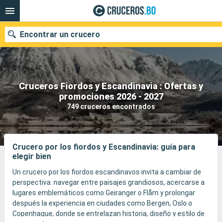
Encontrar un crucero
Cruceros Fiordos y Escandinavia : Ofertas y
Nuestros destinos
promociones 2026 - 2027
749 cruceros encontrados
Fecha de salida
Puertos
Compañías
Crucero por los fiordos y Escandinavia: guía para
elegir bien
Buscar
Un crucero por los fiordos escandinavos invita a cambiar de
perspectiva: navegar entre paisajes grandiosos, acercarse a
lugares emblemáticos como Geiranger o Flåm y prolongar
después la experiencia en ciudades como Bergen, Oslo o
Copenhague, donde se entrelazan historia, diseño y estilo de