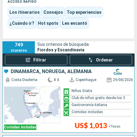
vida nórdico.
ACCESO RÁPIDO
Aquí, el viaje oscila entre la contemplación, los
Los itinerarios
Consejos
Top experiencias
descubrimientos culturales y el placer de la vida a bordo, con
barcos que pueden dar prioridad tanto a la exploración como
¿Cuándo ir?
Hot spots
Les encantó
al confort familiar. Cada itinerario ofrece así un equilibrio único
entre naturaleza en estado puro, una atmósfera tranquila y
escalas inspiradoras.
749
Sus criterios de búsqueda:
Fiordos y Escandinavia
cruceros
Filtrar
Ordenar
DINAMARCA, NORUEGA, ALEMANIA
Costa Diadema
8 d
Copenhague
29/08/2026
Niños Gratis
Club de niños gratis desde los 3
Gastronomía italiana
Comidas incluidas
US$ 1,013
+Tasas
Comidas incluidas