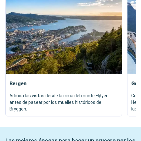
Bergen
Gei
Admira las vistas desde la cima del monte Fløyen
Cont
antes de pasear por los muelles históricos de
Herm
Bryggen.
las v
Las mejores épocas para hacer un crucero por los