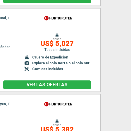
Itinerario : Bergen, Andalsnes, Traena, Reine, Tromso, Honningsvag, Longyearbyen, Ny Alesund, Tromso, Trondheim, Stokmarknes, Svolvaer, Stokmarknes, Svolvaer, Alesund, Spitzberg, Bergen, Alesund, Spitzberg, Bergen
l
desde
US$ 5,027
tándar
Tasas incluidas
Cruero de Expedicion
Explora el polo norte o el polo sur
Comidas incluidas
VER LAS OFERTAS
Itinerario : Bergen, Andalsnes, Traena, Reine, Tromso, Honningsvag, Ny Alesund, Longyearbyen, Tromso, Trondheim, Stokmarknes, Svolvaer, Stokmarknes, Svolvaer, Alesund, Spitzberg, Bergen, Alesund, Spitzberg, Bergen
l
desde
US$ 5,382