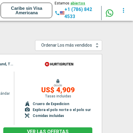
Estamos
abiertos
Caribe sin Visa
+1 (786) 842
Americana
4533
Ordenar Los más vendidos
Itinerario : Bergen, Andalsnes, Traena, Reine, Tromso, Honningsvag, Longyearbyen, Ny Alesund, Tromso, Trondheim, Stokmarknes, Svolvaer, Stokmarknes, Svolvaer, Alesund, Spitzberg, Bergen, Alesund, Spitzberg, Bergen
desde
US$ 4,909
tándar
Tasas incluidas
Cruero de Expedicion
Explora el polo norte o el polo sur
Comidas incluidas
VER LAS OFERTAS