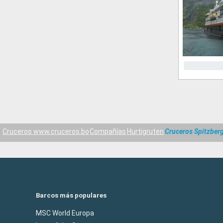
Cruceros www.cruceros.bo
Compañías
Hurtigruten
Cruceros Spitzber
Barcos más populares
MSC World Europa