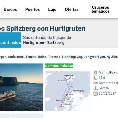
Cruceros
Barcos
Puertos
Lujo
Ofertas
temáticos
s Spitzberg con Hurtigruten
Sus criterios de búsqueda:
ncontrados
Hurtigruten - Spitzberg
Comidas incluidas
MS Trollfjord
15 d
Camarote es
Bergen
30/08/2027