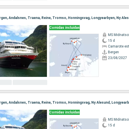
Comidas incluidas
MS Midnatso
15 d
Camarote es
Bergen
23/08/2027
Comidas incluidas
MS Midnatso
15 d