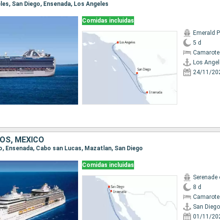
eles, San Diego, Ensenada, Los Angeles
Comidas incluidas
Emerald P
5 d
Camarote
Los Angel
24/11/20
OS, MÉXICO
ego, Ensenada, Cabo san Lucas, Mazatlan, San Diego
Comidas incluidas
Serenade 
8 d
Camarote
San Diego
01/11/20