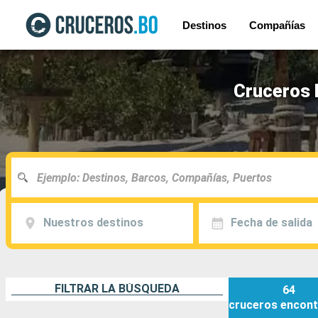
Destinos
Compañías
Cruceros 
Nuestros destinos
Fecha de salida
FILTRAR LA BÚSQUEDA
64
cruceros
encont