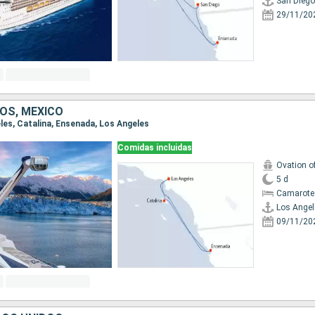
San Diego
29/11/20
OS, MÉXICO
eles, Catalina, Ensenada, Los Angeles
Comidas incluidas
Ovation o
5 d
Camarote
Los Angel
09/11/20