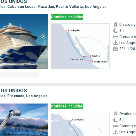
DOS UNIDOS
eles, Cabo san Lucas, Mazatlan, Puerto Vallarta, Los Angeles
Comidas incluidas
Discovery
8 d
Camarote
Los Angel
28/11/20
DOS UNIDOS
eles, Ensenada, Los Angeles
Comidas incluidas
Ovation o
5 d
Camarote
Los Angel