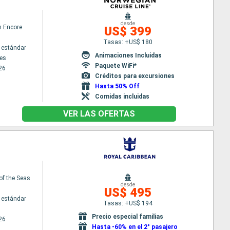
desde
n Encore
US$ 399
Tasas: +US$ 180
 estándar
Animaciones Incluidas
es
Paquete WiFi*
26
Créditos para excursiones
Hasta 50% Off
Comidas incluidas
VER LAS OFERTAS
of the Seas
desde
US$ 495
 estándar
Tasas: +US$ 194
Precio especial familias
26
Hasta -60% en el 2° pasajero