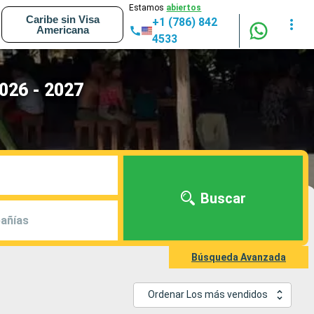
Estamos
abiertos
Caribe sin Visa
+1 (786) 842
Americana
4533
026 - 2027
Buscar
añías
Búsqueda Avanzada
Ordenar Los más vendidos