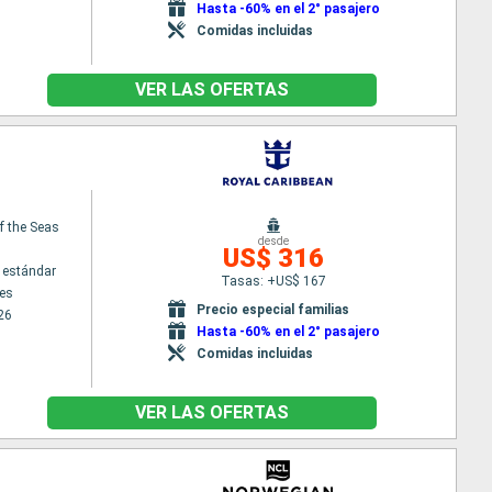
Hasta -60% en el 2° pasajero
Comidas incluidas
VER LAS OFERTAS
f the Seas
desde
US$ 316
 estándar
Tasas: +US$ 167
es
Precio especial familias
26
Hasta -60% en el 2° pasajero
Comidas incluidas
VER LAS OFERTAS