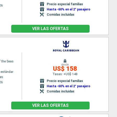
Precio especial familias
26
Hasta -60% en el 2° pasajero
Comidas incluidas
VER LAS OFERTAS
f the Seas
desde
US$ 158
 estándar
Tasas: +US$ 148
es
Precio especial familias
26
Hasta -60% en el 2° pasajero
Comidas incluidas
VER LAS OFERTAS