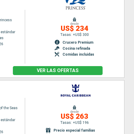
rincess
desde
US$ 234
 estándar
Tasas: +US$ 300
es
Crucero Premium
26
Cocina refinada
Comidas incluidas
VER LAS OFERTAS
of the Seas
desde
US$ 263
 estándar
Tasas: +US$ 196
Precio especial familias
26