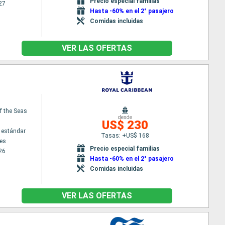
Precio especial familias
27
Hasta -60% en el 2° pasajero
Comidas incluidas
VER LAS OFERTAS
f the Seas
desde
US$ 230
 estándar
Tasas: +US$ 168
es
Precio especial familias
26
Hasta -60% en el 2° pasajero
Comidas incluidas
VER LAS OFERTAS