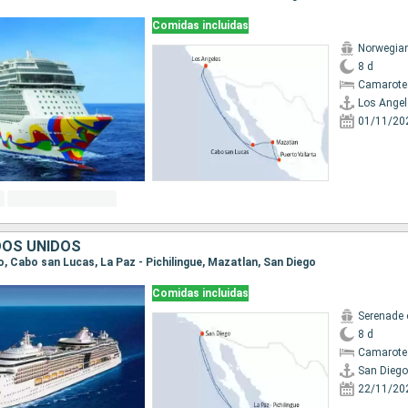
Comidas incluidas
Norwegia
8 d
Camarote
Los Angel
01/11/20
DOS UNIDOS
go, Cabo san Lucas, La Paz - Pichilingue, Mazatlan, San Diego
Comidas incluidas
Serenade 
8 d
Camarote
San Diego
22/11/20