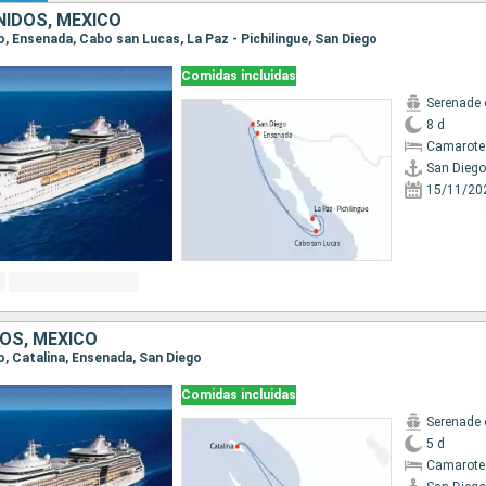
IDOS, MÉXICO
go, Ensenada, Cabo san Lucas, La Paz - Pichilingue, San Diego
Comidas incluidas
Serenade 
8 d
Camarote
San Diego
15/11/20
OS, MÉXICO
go, Catalina, Ensenada, San Diego
Comidas incluidas
Serenade 
5 d
Camarote