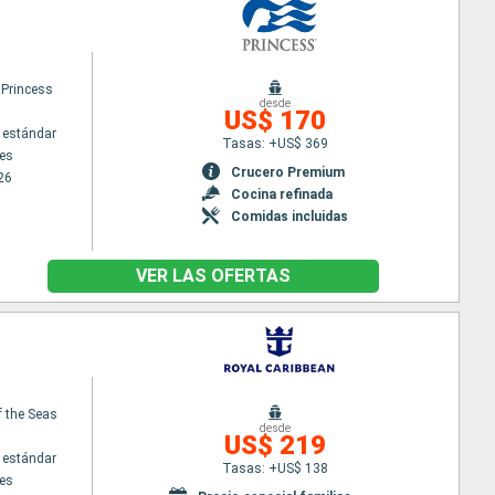
 Princess
desde
US$ 170
 estándar
Tasas: +US$ 369
es
Crucero Premium
26
Cocina refinada
Comidas incluidas
VER LAS OFERTAS
f the Seas
desde
US$ 219
 estándar
Tasas: +US$ 138
es