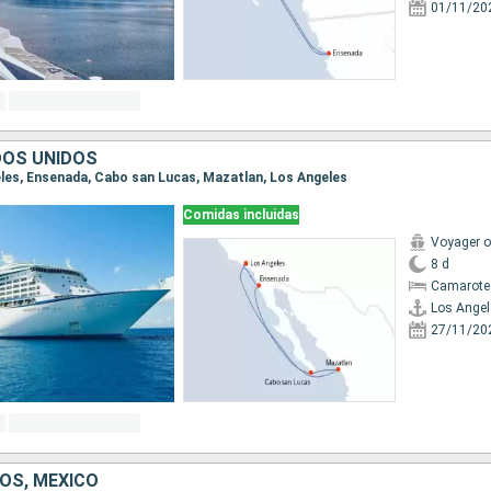
01/11/20
DOS UNIDOS
geles, Ensenada, Cabo san Lucas, Mazatlan, Los Angeles
Comidas incluidas
Voyager o
8 d
Camarote
Los Angel
27/11/20
OS, MÉXICO