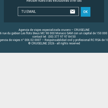
Recibe nuestras exclusivas ofertas
TU EMAIL
OK
Agencia de viajes especializada crucero – CRUISELINE
6 rue du gabian Les flots bleus MC 98 000 Monaco SAM con un capital de 150 000
contact tel : (00) 377 97 97 84 50
gencia de viajes n° 006 02 0007 – Responsabilidad civil y profesional RC RSA de
© CRUISELINE 2026 - all rights reserved