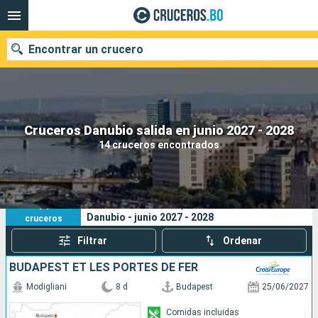
Encontrar un crucero
Nuestros destinos
Cruceros Danubio salida en junio 2027 - 2028
14 cruceros encontrados
Fecha de salida
Puertos
Compañías
14
Sus criterios de búsqueda:
Danubio - junio 2027 - 2028
cruceros
Buscar
Filtrar
Ordenar
BUDAPEST ET LES PORTES DE FER
Modigliani
8 d
Budapest
25/06/2027
Comidas incluidas