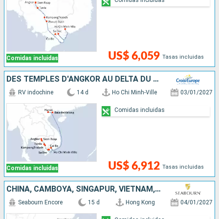
US$ 6,059
Tasas incluidas
Comidas incluidas
DES TEMPLES D'ANGKOR AU DELTA DU MÉKONG, HANOÏ ET LA BAIE D'ALONG (FORMULE PORT/PORT)
RV indochine
14 d
Ho Chi Minh-Ville
03/01/2027
Comidas incluidas
US$ 6,912
Tasas incluidas
Comidas incluidas
CHINA, CAMBOYA, SINGAPUR, VIETNAM, TAILANDIA
Seabourn Encore
15 d
Hong Kong
04/01/2027