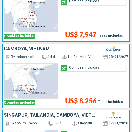
Comidas incluidas
US$ 7,947
Tasas incluidas
Comidas incluidas
CAMBOYA, VIETNAM
Rv Indochine II
14 d
Ho Chi Minh-Ville
08/01/2027
Comidas incluidas
US$ 8,256
Tasas incluidas
Comidas incluidas
SINGAPUR, TAILANDIA, CAMBOYA, VIETNAM, CHINA
Seabourn Encore
15 d
Singapur
17/01/2028