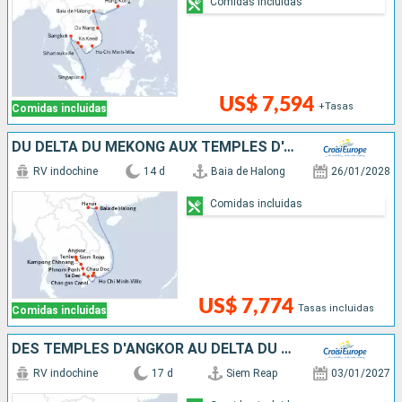
Comidas incluidas
US$ 7,594
+Tasas
Comidas incluidas
DU DELTA DU MÉKONG AUX TEMPLES D'ANGKOR, HANOÏ ET LA BAIE D'ALONG (FORMULE PORT/PORT)
RV indochine
14 d
Baia de Halong
26/01/2028
Comidas incluidas
US$ 7,774
Tasas incluidas
Comidas incluidas
DES TEMPLES D'ANGKOR AU DELTA DU MÉKONG, LES VILLES IMPÉRIALES, HANOÏ ET LA BAIE D'ALONG
RV indochine
17 d
Siem Reap
03/01/2027