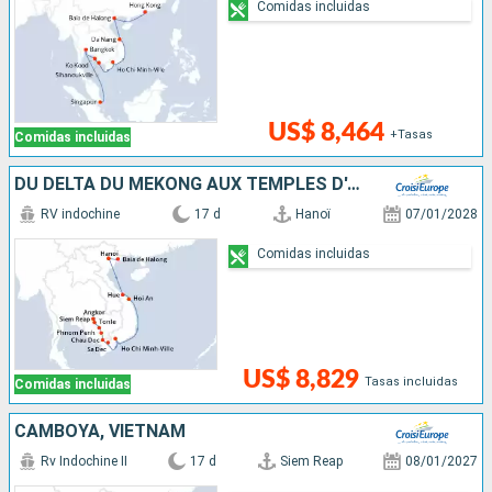
Comidas incluidas
US$ 8,464
+Tasas
Comidas incluidas
DU DELTA DU MÉKONG AUX TEMPLES D'ANGKOR, LES VILLES IMPÉRIALES, HANOÏ ET LA BAIE D'ALONG (FORMULE PORT/PORT)
RV indochine
17 d
Hanoï
07/01/2028
Comidas incluidas
US$ 8,829
Tasas incluidas
Comidas incluidas
CAMBOYA, VIETNAM
Rv Indochine II
17 d
Siem Reap
08/01/2027