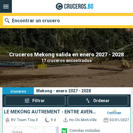
Encontrar un crucero
Nuestros destinos
Cruceros Mekong salida en enero 2027 - 2028
17 cruceros encontrados
Fecha de salida
Puertos
Compañías
17
Sus criterios de búsqueda:
Mekong - enero 2027 - 2028
cruceros
Buscar
Filtrar
Ordenar
LE MÉKONG AUTREMENT - ENTRE AVENTURE ET SITES INCONTOURNABLES
RV Toum Tiou II
9 d
Ho Chi Minh-Ville
03/01/2027
Comidas incluidas