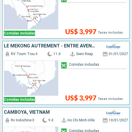
US$ 3,997
Tasas incluidas
Comidas incluidas
LE MÉKONG AUTREMENT - ENTRE AVENTURE ET SITES INCONTOURNABLES
RV Toum Tiou II
11 d
Siem Reap
01/01/2027
Comidas incluidas
US$ 3,997
Tasas incluidas
Comidas incluidas
CAMBOYA, VIETNAM
Rv Indochine II
9 d
Ho Chi Minh-Ville
10/01/2027
Comidas incluidas