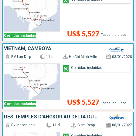
US$ 5,527
Tasas incluidas
Comidas incluidas
VIETNAM, CAMBOYA
RV Lan Diep
11 d
Ho Chi Minh-Ville
03/01/2028
Comidas incluidas
US$ 5,527
Tasas incluidas
Comidas incluidas
DES TEMPLES D'ANGKOR AU DELTA DU MÉKONG
Rv Indochine II
11 d
Siem Reap
08/01/2027
Comidas incluidas