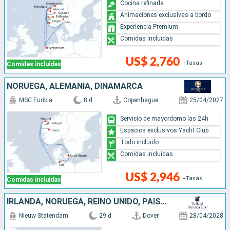
Cocina refinada
Animaciones exclusivas a bordo
Experiencia Premium
Comidas incluidas
US$ 2,760
+Tasas
Comidas incluidas
NORUEGA, ALEMANIA, DINAMARCA
MSC Euribia
8 d
Copenhague
25/04/2027
Servicio de mayordomo las 24h
Espacios exclusivos Yacht Club
Todo incluido
Comidas incluidas
US$ 2,946
+Tasas
Comidas incluidas
IRLANDA, NORUEGA, REINO UNIDO, PAISES BAJOS
Nieuw Statendam
29 d
Dover
28/04/2028