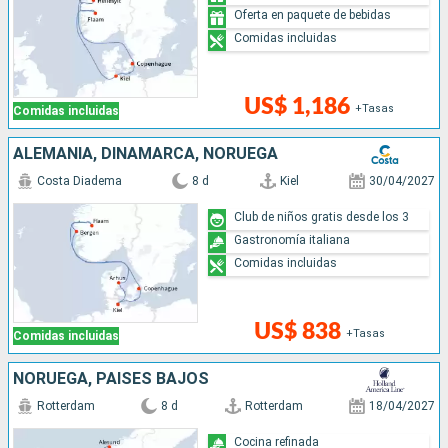
Oferta en paquete de bebidas
Comidas incluidas
US$ 1,186
+Tasas
Comidas incluidas
ALEMANIA, DINAMARCA, NORUEGA
Costa Diadema
8 d
Kiel
30/04/2027
Club de niños gratis desde los 3
Gastronomía italiana
Comidas incluidas
US$ 838
+Tasas
Comidas incluidas
NORUEGA, PAISES BAJOS
Rotterdam
8 d
Rotterdam
18/04/2027
Cocina refinada