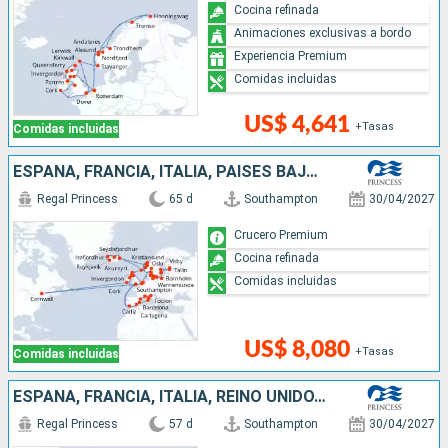
Cocina refinada
Animaciones exclusivas a bordo
Experiencia Premium
Comidas incluidas
US$ 4,641
+Tasas
Comidas incluidas
ESPAÑA, FRANCIA, ITALIA, PAISES BAJOS, NORUEGA, ALEMANIA, FINLANDIA, ESTONIA, SUECIA, POLONIA, DINAMARCA, ISLANDIA, REINO UNIDO, BÉLGICA, CANADÁ, IRLANDA
Regal Princess
65 d
Southampton
30/04/2027
Crucero Premium
Cocina refinada
Comidas incluidas
US$ 8,080
+Tasas
Comidas incluidas
ESPAÑA, FRANCIA, ITALIA, REINO UNIDO, BÉLGICA, PAISES BAJOS, ALEMANIA, POLONIA, SUECIA, FINLANDIA, ESTONIA, DINAMARCA, NORUEGA, ISLANDIA
Regal Princess
57 d
Southampton
30/04/2027