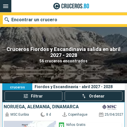
Encontrar un crucero
Cruceros Fiordos y Escandinavia salida en abril
Nuestros destinos
2027 - 2028
56 cruceros encontrados
Fecha de salida
Puertos
Compañías
56
Sus criterios de búsqueda:
Fiordos y Escandinavia - abril 2027 - 2028
cruceros
Buscar
Filtrar
Ordenar
NORUEGA, ALEMANIA, DINAMARCA
MSC Euribia
8 d
Copenhague
25/04/2027
Niños Gratis