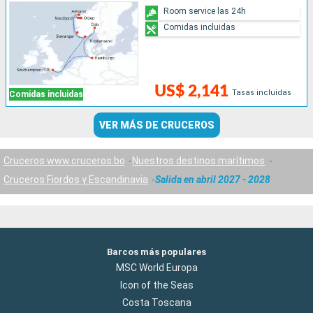
Room service las 24h
Comidas incluidas
US$ 2,141
Tasas incluidas
Comidas incluidas
VER MÁS DE CRUCEROS
Cruceros www.cruceros.bo
Nuestros destinos marítimos
Cruceros Fiordos y Escandinavia
Salida en abril 2027 - 2028
Barcos más populares
MSC World Europa
Icon of the Seas
Costa Toscana