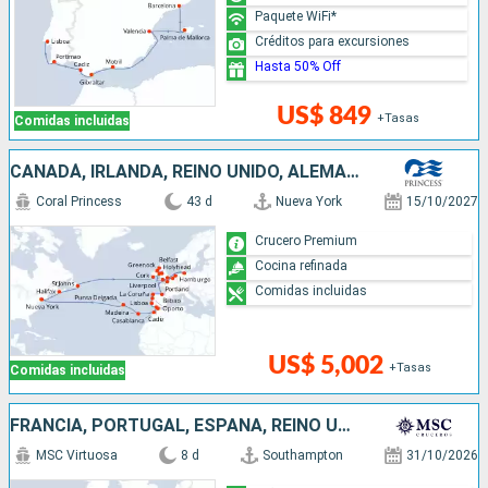
Paquete WiFi*
Créditos para excursiones
Hasta 50% Off
US$ 849
+Tasas
Comidas incluidas
CANADÁ, IRLANDA, REINO UNIDO, ALEMANIA, PAISES BAJOS, BÉLGICA, FRANCIA, ESPAÑA, MARRUECOS, PORTUGAL, ESTADOS UNIDOS
Coral Princess
43 d
Nueva York
15/10/2027
Crucero Premium
Cocina refinada
Comidas incluidas
US$ 5,002
+Tasas
Comidas incluidas
FRANCIA, PORTUGAL, ESPAÑA, REINO UNIDO
MSC Virtuosa
8 d
Southampton
31/10/2026