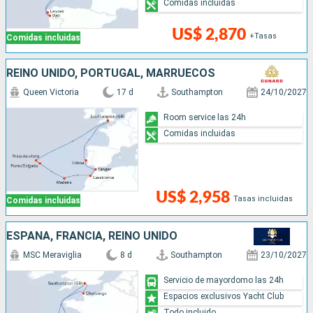
Comidas incluidas
US$ 2,870
+Tasas
Comidas incluidas
REINO UNIDO, PORTUGAL, MARRUECOS
Queen Victoria
17 d
Southampton
24/10/2027
Room service las 24h
Comidas incluidas
US$ 2,958
Tasas incluidas
Comidas incluidas
ESPAÑA, FRANCIA, REINO UNIDO
MSC Meraviglia
8 d
Southampton
23/10/2027
Servicio de mayordomo las 24h
Espacios exclusivos Yacht Club
Todo incluido