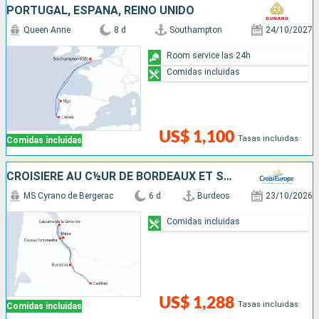
PORTUGAL, ESPAÑA, REINO UNIDO
Queen Anne
8 d
Southampton
24/10/2027
Room service las 24h
Comidas incluidas
US$ 1,100
Tasas incluidas
Comidas incluidas
CROISIÈRE AU C½UR DE BORDEAUX ET SA RÉGION : ITINÉRAIRE DÉCOUVERTE
MS Cyrano de Bergerac
6 d
Burdeos
23/10/2026
Comidas incluidas
US$ 1,288
Tasas incluidas
Comidas incluidas