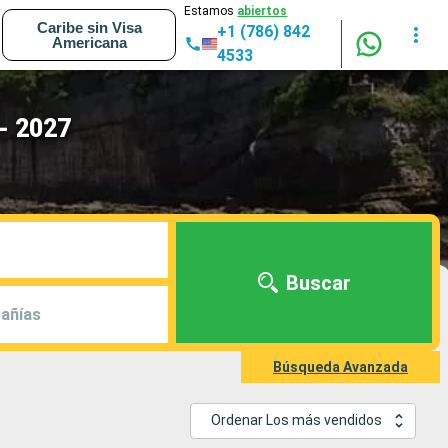
Estamos
abiertos
Caribe sin Visa
+1 (786) 842
Americana
4533
- 2027
Buscar
añías
Búsqueda Avanzada
Ordenar Los más vendidos