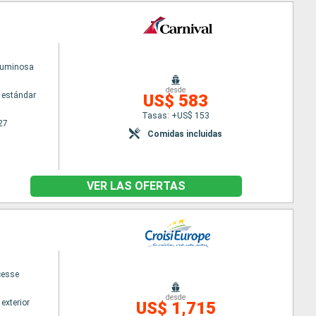
Luminosa
desde
 estándar
US$ 583
Tasas: +US$ 153
27
Comidas incluidas
VER LAS OFERTAS
cesse
desde
exterior
US$ 1,715