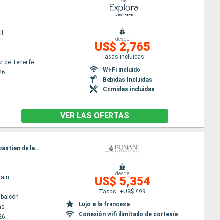
II
desde
US$ 2,765
Tasas incluidas
z de Tenerife
Wi-Fi incluido
26
Bebidas Incluidas
Comidas incluidas
VER LAS OFERTAS
Itinerario : Las Palmas, Arrecife (Lanzarote), Puerto del Rosario, Santa Cruz de Tenerife, San Sebastian de la gomera, Mindelo, Praia, Dakar
desde
lain
US$ 5,354
Tasas: +US$ 999
 balcón
Lujo a la francesa
as
Conexión wifi ilimitado de cortesía
26