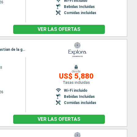
Wi-Fi incluido
26
Bebidas Incluidas
Comidas incluidas
VER LAS OFERTAS
Itinerario : Barcelona, Ceuta, Casablanca, Arrecife (Lanzarote), Santa Cruz de Tenerife, San Sebastian de la gomera, Funchal, Lisboa
II
desde
US$ 5,880
Tasas incluidas
Wi-Fi incluido
26
Bebidas Incluidas
Comidas incluidas
VER LAS OFERTAS