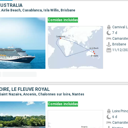
AUSTRALIA
, Airlie Beach, Casablanca, Isla Willis, Brisbane
Comidas incluidas
Carnival 
7 d
Camarote
Brisbane
11/12/20
OIRE, LE FLEUVE ROYAL
 Saint Nazaire, Ancenis, Chalonnes sur loire, Nantes
Comidas incluidas
Loire Prin
6 d
Camarote 