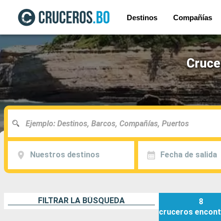
Destinos
Compañías
Cruce
Nuestros destinos
Fecha de salida
FILTRAR LA BÚSQUEDA
8
cruceros
encont