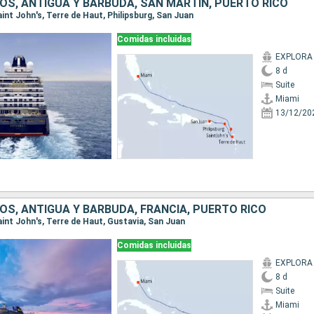
OS, ANTIGUA Y BARBUDA, SAN MARTÍN, PUERTO RICO
Saint John's, Terre de Haut, Philipsburg, San Juan
Comidas incluidas
EXPLORA 
8 d
Suite
Miami
13/12/20
OS, ANTIGUA Y BARBUDA, FRANCIA, PUERTO RICO
Saint John's, Terre de Haut, Gustavia, San Juan
Comidas incluidas
EXPLORA I
8 d
Suite
Miami