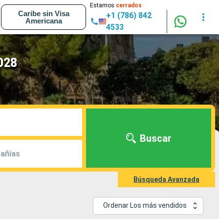
Estamos
cerrados
Caribe sin Visa
+1 (786) 842
Americana
4533
028
Buscar
añías
Búsqueda Avanzada
Ordenar Los más vendidos