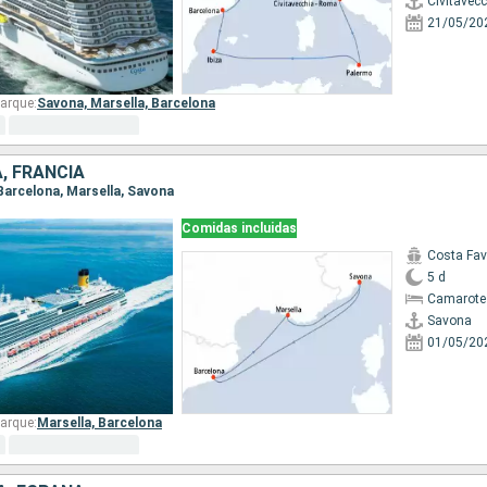
Civitavec
21/05/20
arque:
Savona,
Marsella,
Barcelona
A, FRANCIA
 Barcelona, Marsella, Savona
Comidas incluidas
Costa Fa
5 d
Camarote
Savona
01/05/20
arque:
Marsella,
Barcelona