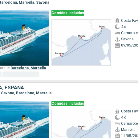
 Barcelona, Marsella, Savona
Comidas incluidas
Costa Fa
4 d
Camarote
Savona
09/05/20
arque:
Barcelona,
Marsella
IA, ESPAÑA
a, Savona, Barcelona, Marsella
Comidas incluidas
Costa Fa
4 d
Camarote
Marsella
11/05/20