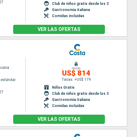
27
Club de niños gratis desde los 3
Gastronomía italiana
Comidas incluidas
VER LAS OFERTAS
scana
desde
US$ 814
Tasas: +US$ 179
 estándar
Niños Gratis
27
Club de niños gratis desde los 3
Gastronomía italiana
Comidas incluidas
VER LAS OFERTAS