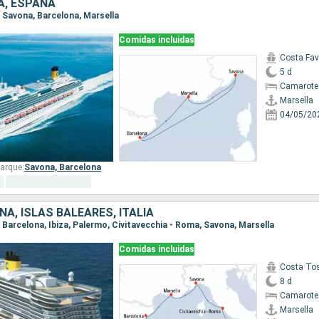
IA, ESPAÑA
a, Savona, Barcelona, Marsella
Comidas incluidas
Costa Fa
5 d
Camarote
Marsella
04/05/20
arque:
Savona,
Barcelona
ÑA, ISLAS BALEARES, ITALIA
a, Barcelona, Ibiza, Palermo, Civitavecchia - Roma, Savona, Marsella
Comidas incluidas
Costa To
8 d
Camarote
Marsella