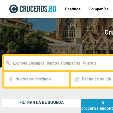
Destinos
Compañías
Cr
Nuestros destinos
Fecha de salida
FILTRAR LA BÚSQUEDA
8
cruceros
encont