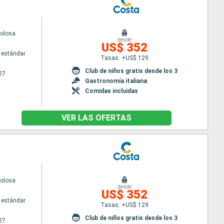
volosa
desde
US$ 352
 estándar
Tasas: +US$ 129
Club de niños gratis desde los 3
27
Gastronomía italiana
Comidas incluidas
VER LAS OFERTAS
volosa
desde
US$ 352
 estándar
Tasas: +US$ 129
Club de niños gratis desde los 3
27