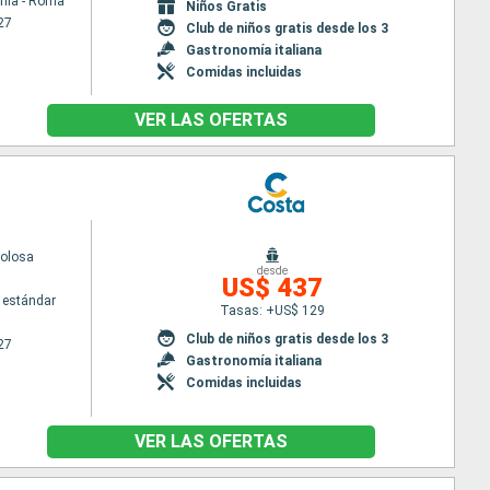
chia - Roma
Niños Gratis
27
Club de niños gratis desde los 3
Gastronomía italiana
Comidas incluidas
VER LAS OFERTAS
volosa
desde
US$ 437
 estándar
Tasas: +US$ 129
Club de niños gratis desde los 3
27
Gastronomía italiana
Comidas incluidas
VER LAS OFERTAS