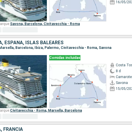
16/05/20
arque:
Savona,
Barcelona,
Civitavecchia - Roma
IA, ESPAÑA, ISLAS BALEARES
 Marsella, Barcelona, Ibiza, Palermo, Civitavecchia - Roma, Savona
Comidas incluidas
Costa To
8 d
Camarote
Savona
15/05/20
arque:
Civitavecchia - Roma,
Marsella,
Barcelona
A, FRANCIA