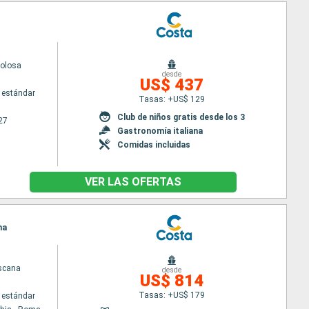
volosa
desde
US$ 437
 estándar
Tasas: +US$ 129
Club de niños gratis desde los 3
27
Gastronomía italiana
Comidas incluidas
VER LAS OFERTAS
ma
scana
desde
US$ 814
Tasas: +US$ 179
 estándar