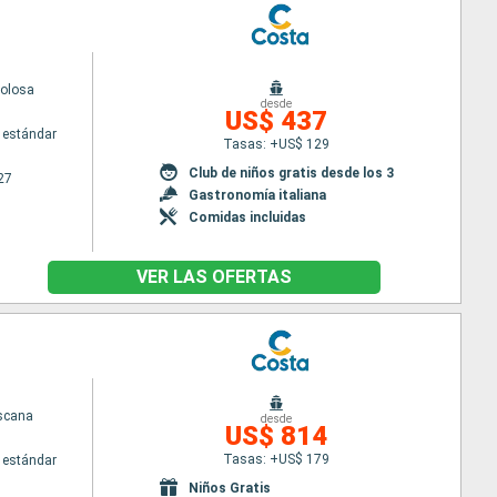
volosa
desde
US$ 437
 estándar
Tasas: +US$ 129
Club de niños gratis desde los 3
27
Gastronomía italiana
Comidas incluidas
VER LAS OFERTAS
scana
desde
US$ 814
Tasas: +US$ 179
 estándar
Niños Gratis