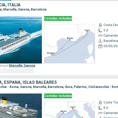
IA, ITALIA
na, Marsella, Savona, Barcelona
Comidas incluidas
Costa Fa
5 d
Camarote
Barcelona
03/05/20
arque:
Marsella,
Savona
IA, ESPAÑA, ISLAS BALEARES
ecchia - Roma, Savona, Marsella, Barcelona, Ibiza, Palermo, Civitavecchia - Ro
Comidas incluidas
Costa To
8 d
Camarote