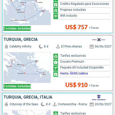
Crédito Regalado para Excursiones
Propinas incluidas
Wifi incluido
US$ 757
+Tasas
Comidas incluidas
TURQUÍA, GRECIA
Celebrity Infinity
8 d
El Pireo Atenas
06/06/2027
Tarifas exclusivas
Crucero Premium
Paquete All Included Disponible
Hasta -$600/cabina
US$ 910
+Tasas
Comidas incluidas
TURQUÍA, GRECIA, ITALIA
Odyssey of the Seas
8 d
Civitavecchia - Roma
20/06/2027
Tarifas exclusivas