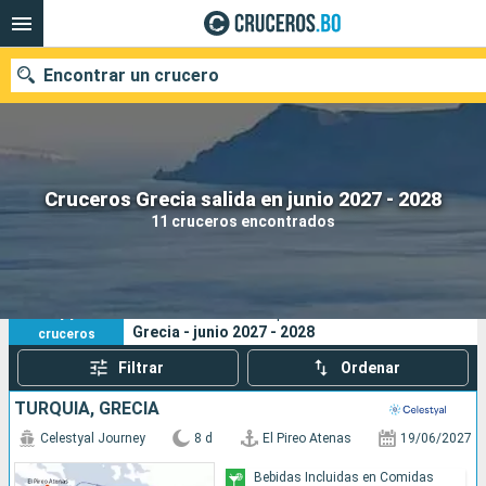
Encontrar un crucero
Nuestros destinos
Cruceros Grecia salida en junio 2027 - 2028
11 cruceros encontrados
Fecha de salida
Puertos
Compañías
11
Sus criterios de búsqueda:
Grecia - junio 2027 - 2028
cruceros
Buscar
Filtrar
Ordenar
TURQUÍA, GRECIA
Celestyal Journey
8 d
El Pireo Atenas
19/06/2027
Bebidas Incluidas en Comidas