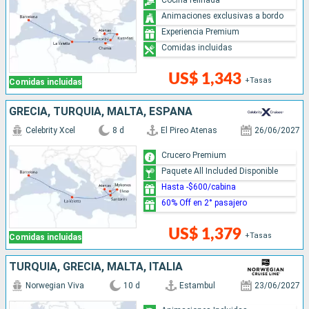
Animaciones exclusivas a bordo
Experiencia Premium
Comidas incluidas
US$ 1,343
+Tasas
Comidas incluidas
GRECIA, TURQUÍA, MALTA, ESPAÑA
Celebrity Xcel
8 d
El Pireo Atenas
26/06/2027
Crucero Premium
Paquete All Included Disponible
Hasta -$600/cabina
60% Off en 2° pasajero
US$ 1,379
+Tasas
Comidas incluidas
TURQUÍA, GRECIA, MALTA, ITALIA
Norwegian Viva
10 d
Estambul
23/06/2027