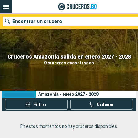
Encontrar un crucero
Nuestros destinos
Cruceros Amazonia salida en enero 2027 - 2028
0 cruceros encontrados
Fecha de salida
Puertos
Compañías
Sus criterios de búsqueda:
Amazonia - enero 2027 - 2028
Buscar
Filtrar
Ordenar
En estos momentos no hay cruceros disponibles.