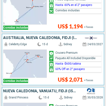
Hasta -60% en el 2° pasajero
Comidas incluidas
US$ 1,194
+Tasas
Comidas incluidas
AUSTRALIA, NUEVA CALEDONIA, FIDJI (ISLAS), VANUATU
Celebrity Edge
15 d
Sidney
24/03/2027
Crucero Premium
Paquete All Included Disponible
Hasta -$600/cabina
60% Off en 2° pasajero
US$ 2,071
+Tasas
Comidas incluidas
NUEVA CALEDONIA, VANUATU, FIDJI (ISLAS), AUSTRALIA
Grand Princess
15 d
Sidney
30/03/2028
Crucero Premium