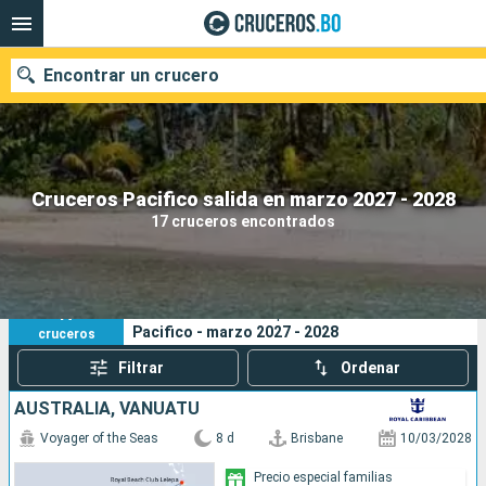
Encontrar un crucero
Nuestros destinos
Cruceros Pacifico salida en marzo 2027 - 2028
17 cruceros encontrados
Fecha de salida
Puertos
Compañías
17
Sus criterios de búsqueda:
Pacifico - marzo 2027 - 2028
cruceros
Buscar
Filtrar
Ordenar
AUSTRALIA, VANUATU
Voyager of the Seas
8 d
Brisbane
10/03/2028
Precio especial familias