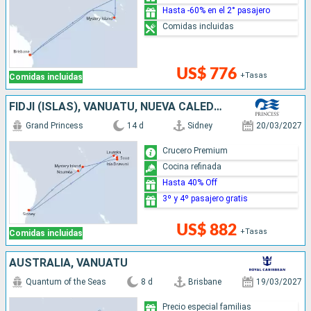
Hasta -60% en el 2° pasajero
Comidas incluidas
US$ 776
+Tasas
Comidas incluidas
FIDJI (ISLAS), VANUATU, NUEVA CALEDONIA, AUSTRALIA
Grand Princess
14 d
Sidney
20/03/2027
Crucero Premium
Cocina refinada
Hasta 40% Off
3º y 4º pasajero gratis
US$ 882
+Tasas
Comidas incluidas
AUSTRALIA, VANUATU
Quantum of the Seas
8 d
Brisbane
19/03/2027
Precio especial familias