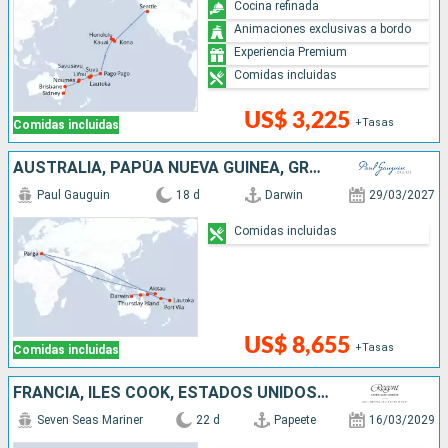
Cocina refinada
Animaciones exclusivas a bordo
Experiencia Premium
Comidas incluidas
US$ 3,225
+Tasas
Comidas incluidas
AUSTRALIA, PAPÚA NUEVA GUINEA, GRECIA, VANUATU, FIDJI (ISLAS)
Paul Gauguin
18 d
Darwin
29/03/2027
Comidas incluidas
US$ 8,655
+Tasas
Comidas incluidas
FRANCIA, ILES COOK, ESTADOS UNIDOS, SAMOA, TONGA, FIDJI (ISLAS), VANUATU, NUEVA CALEDONIA, AUSTRALIA
Seven Seas Mariner
22 d
Papeete
16/03/2029