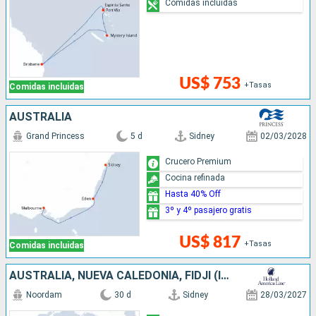
Comidas incluidas
US$ 753
+Tasas
Comidas incluidas
AUSTRALIA
Grand Princess
5 d
Sidney
02/03/2028
Crucero Premium
Cocina refinada
Hasta 40% Off
3º y 4º pasajero gratis
US$ 817
+Tasas
Comidas incluidas
AUSTRALIA, NUEVA CALEDONIA, FIDJI (ISLAS), ESTADOS UNIDOS
Noordam
30 d
Sidney
28/03/2027