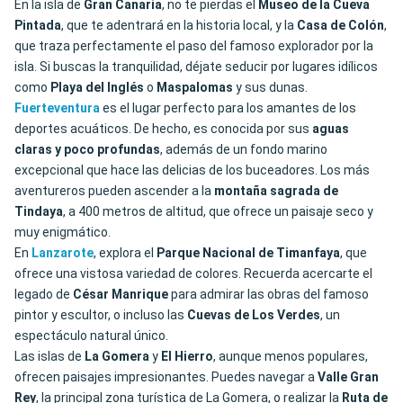
En la isla de
Gran Canaria
, no te pierdas el
Museo de la Cueva
Pintada
, que te adentrará en la historia local, y la
Casa de Colón
,
que traza perfectamente el paso del famoso explorador por la
isla. Si buscas la tranquilidad, déjate seducir por lugares idílicos
como
Playa del Inglés
o
Maspalomas
y sus dunas.
Fuerteventura
es el lugar perfecto para los amantes de los
deportes acuáticos. De hecho, es conocida por sus
aguas
claras y poco profundas
, además de un fondo marino
excepcional que hace las delicias de los buceadores. Los más
aventureros pueden ascender a la
montaña sagrada de
Tindaya
, a 400 metros de altitud, que ofrece un paisaje seco y
muy enigmático.
En
Lanzarote
, explora el
Parque Nacional de Timanfaya
, que
ofrece una vistosa variedad de colores. Recuerda acercarte el
legado de
César Manrique
para admirar las obras del famoso
pintor y escultor, o incluso las
Cuevas de Los Verdes
, un
espectáculo natural único.
Las islas de
La Gomera
y
El Hierro
, aunque menos populares,
ofrecen paisajes impresionantes. Puedes navegar a
Valle Gran
Rey
, la principal zona turística de La Gomera, o realizar la
Ruta de