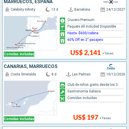
MARRUECOS, ESPAÑA
Celebrity Infinity
13 d
Barcelona
24/12/2027
Crucero Premium
Paquete All Included Disponible
Hasta -$600/cabina
60% Off en 2° pasajero
US$ 2,141
+Tasas
Comidas incluidas
CANARIAS, MARRUECOS
Costa Smeralda
8 d
Las Palmas
10/12/2026
Club de niños gratis desde los 3
Gastronomía italiana
Comidas incluidas
US$ 197
+Tasas
Comidas incluidas