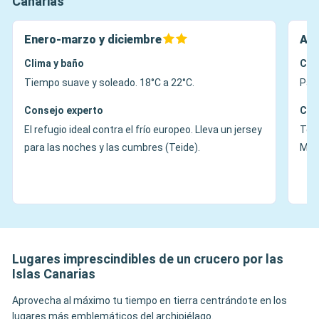
Canarias
Enero-marzo y diciembre
Abr
Clima y baño
Cli
Tiempo suave y soleado. 18°C a 22°C.
Pais
Consejo experto
Con
El refugio ideal contra el frío europeo. Lleva un jersey
Temp
para las noches y las cumbres (Teide).
Made
Lugares imprescindibles de un crucero por las
Islas Canarias
Aprovecha al máximo tu tiempo en tierra centrándote en los
lugares más emblemáticos del archipiélago.