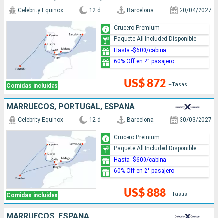
Celebrity Equinox
12 d
Barcelona
20/04/2027
Crucero Premium
Paquete All Included Disponible
Hasta -$600/cabina
60% Off en 2° pasajero
US$ 872
+Tasas
Comidas incluidas
MARRUECOS, PORTUGAL, ESPAÑA
Celebrity Equinox
12 d
Barcelona
30/03/2027
Crucero Premium
Paquete All Included Disponible
Hasta -$600/cabina
60% Off en 2° pasajero
US$ 888
+Tasas
Comidas incluidas
MARRUECOS, ESPAÑA