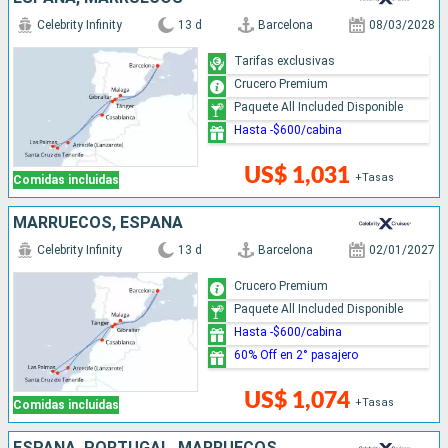
Celebrity Infinity
13 d
Barcelona
08/03/2028
Tarifas exclusivas
Crucero Premium
Paquete All Included Disponible
Hasta -$600/cabina
US$ 1,031
+Tasas
Comidas incluidas
MARRUECOS, ESPAÑA
Celebrity Infinity
13 d
Barcelona
02/01/2027
Crucero Premium
Paquete All Included Disponible
Hasta -$600/cabina
60% Off en 2° pasajero
US$ 1,074
+Tasas
Comidas incluidas
ESPAÑA, PORTUGAL, MARRUECOS