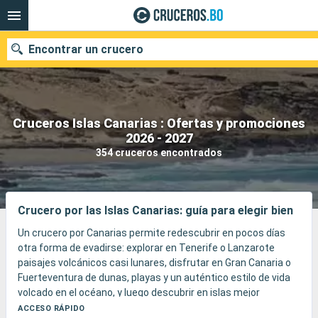
Encontrar un crucero
Cruceros Islas Canarias : Ofertas y promociones
Nuestros destinos
2026 - 2027
354 cruceros encontrados
Fecha de salida
Puertos
Compañías
Crucero por las Islas Canarias: guía para elegir bien
Buscar
Un crucero por Canarias permite redescubrir en pocos días
otra forma de evadirse: explorar en Tenerife o Lanzarote
paisajes volcánicos casi lunares, disfrutar en Gran Canaria o
Fuerteventura de dunas, playas y un auténtico estilo de vida
volcado en el océano, y luego descubrir en islas mejor
conservadas como La Palma o La Gomera una naturaleza
ACCESO RÁPIDO