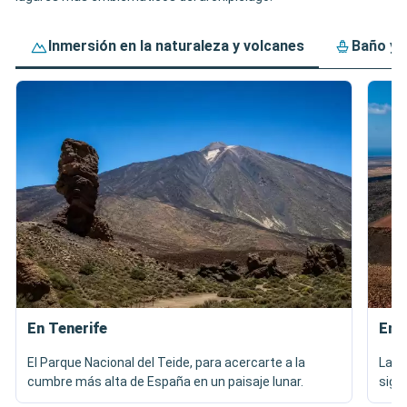
Inmersión en la naturaleza y volcanes
Baño y 
En Tenerife
En 
El Parque Nacional del Teide, para acercarte a la
Las 
cumbre más alta de España en un paisaje lunar.
sigu