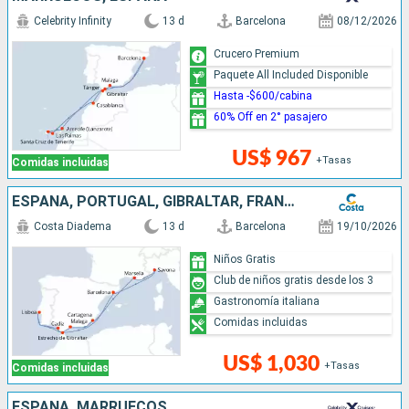
Celebrity Infinity
13 d
Barcelona
08/12/2026
Crucero Premium
Paquete All Included Disponible
Hasta -$600/cabina
60% Off en 2° pasajero
US$ 967
+Tasas
Comidas incluidas
ESPAÑA, PORTUGAL, GIBRALTAR, FRANCIA, ITALIA
Costa Diadema
13 d
Barcelona
19/10/2026
Niños Gratis
Club de niños gratis desde los 3
Gastronomía italiana
Comidas incluidas
US$ 1,030
+Tasas
Comidas incluidas
ESPAÑA, MARRUECOS