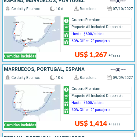
ESPAÑA, MARRUECOS, PORTUGAL
Celebrity Equinox
10 d
Barcelona
07/10/2027
Crucero Premium
Paquete All Included Disponible
Hasta -$600/cabina
60% Off en 2° pasajero
US$ 1,267
+Tasas
Comidas incluidas
MARRUECOS, PORTUGAL, ESPAÑA
Celebrity Equinox
10 d
Barcelona
09/09/2027
Crucero Premium
Paquete All Included Disponible
Hasta -$600/cabina
60% Off en 2° pasajero
US$ 1,414
+Tasas
Comidas incluidas