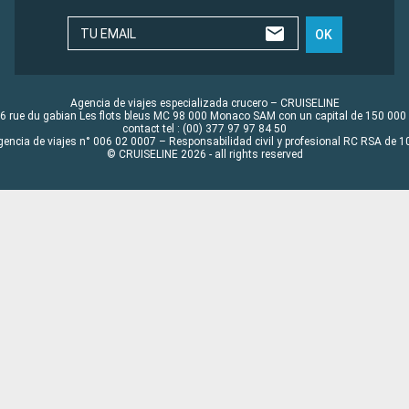
TU EMAIL
OK
Agencia de viajes especializada crucero – CRUISELINE
6 rue du gabian Les flots bleus MC 98 000 Monaco SAM con un capital de 150 000
contact tel : (00) 377 97 97 84 50
gencia de viajes n° 006 02 0007 – Responsabilidad civil y profesional RC RSA de
© CRUISELINE 2026 - all rights reserved