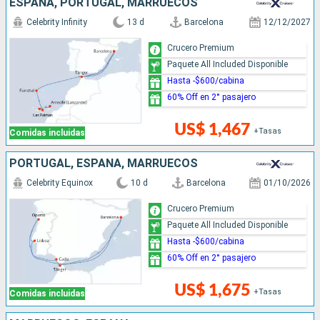
ESPAÑA, PORTUGAL, MARRUECOS
Celebrity Infinity
13 d
Barcelona
12/12/2027
Crucero Premium
Paquete All Included Disponible
Hasta -$600/cabina
60% Off en 2° pasajero
US$ 1,467
+Tasas
Comidas incluidas
PORTUGAL, ESPAÑA, MARRUECOS
Celebrity Equinox
10 d
Barcelona
01/10/2026
Crucero Premium
Paquete All Included Disponible
Hasta -$600/cabina
60% Off en 2° pasajero
US$ 1,675
+Tasas
Comidas incluidas