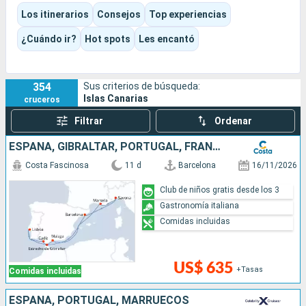
más verde, salvaje y silenciosa.
Los itinerarios
Consejos
Top experiencias
El destino combina con total naturalidad los baños, las
grandes panorámicas, las escapadas a la naturaleza y el
¿Cuándo ir?
Hot spots
Les encantó
placer de viajar en barco, con cruceros pensados tanto para
unas vacaciones en familia como para descubrir el
archipiélago de una forma más íntima.
354
Sus criterios de búsqueda:
Islas Canarias
cruceros
Filtrar
Ordenar
ESPAÑA, GIBRALTAR, PORTUGAL, FRANCIA, ITALIA
Costa Fascinosa
11 d
Barcelona
16/11/2026
Club de niños gratis desde los 3
Gastronomía italiana
Comidas incluidas
US$ 635
+Tasas
Comidas incluidas
ESPAÑA, PORTUGAL, MARRUECOS