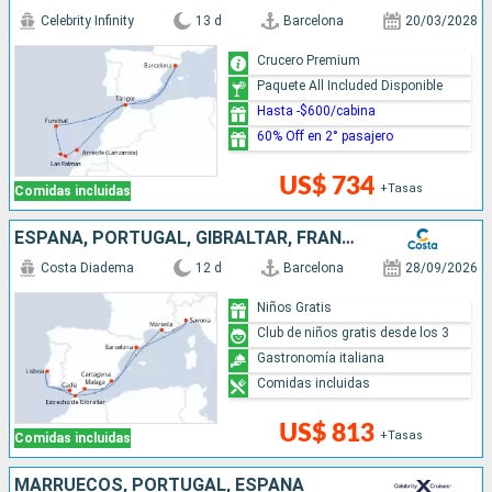
Celebrity Infinity
13 d
Barcelona
20/03/2028
Crucero Premium
Paquete All Included Disponible
Hasta -$600/cabina
60% Off en 2° pasajero
US$ 734
+Tasas
Comidas incluidas
ESPAÑA, PORTUGAL, GIBRALTAR, FRANCIA, ITALIA
Costa Diadema
12 d
Barcelona
28/09/2026
Niños Gratis
Club de niños gratis desde los 3
Gastronomía italiana
Comidas incluidas
US$ 813
+Tasas
Comidas incluidas
MARRUECOS, PORTUGAL, ESPAÑA