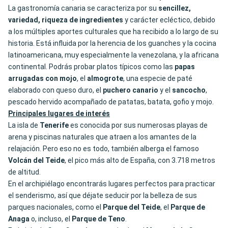
La gastronomía canaria se caracteriza por su
sencillez,
variedad, riqueza de ingredientes
y carácter ecléctico, debido
a los múltiples aportes culturales que ha recibido a lo largo de su
historia. Está influida por la herencia de los guanches y la cocina
latinoamericana, muy especialmente la venezolana, y la africana
continental. Podrás probar platos típicos como las
papas
arrugadas con mojo
, el
almogrote
, una especie de paté
elaborado con queso duro, el
puchero canario
y el
sancocho
,
pescado hervido acompañado de patatas, batata, gofio y mojo.
Principales lugares de interés
La isla de
Tenerife
es conocida por sus numerosas playas de
arena y piscinas naturales que atraen a los amantes de la
relajación. Pero eso no es todo, también alberga el famoso
Volcán del Teide
, el pico más alto de España, con 3.718 metros
de altitud.
En el archipiélago encontrarás lugares perfectos para practicar
el senderismo, así que déjate seducir por la belleza de sus
parques nacionales, como el
Parque del Teide
, el
Parque de
Anaga
o, incluso, el
Parque de
Teno
.