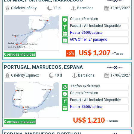
Celebrity Infinity
13 d
Barcelona
19/02/2027
Crucero Premium
Paquete All Included Disponible
Hasta -$600/cabina
60% Off en 2° pasajero
US$ 1,207
-6%
+Tasas
Comidas incluidas
PORTUGAL, MARRUECOS, ESPAÑA
Celebrity Equinox
10 d
Barcelona
17/06/2027
Tarifas exclusivas
Crucero Premium
Paquete All Included Disponible
Hasta -$600/cabina
US$ 1,210
+Tasas
Comidas incluidas