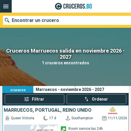
Encontrar un crucero
Cruceros Marruecos salida en noviembre 2026 -
Nuestros destinos
2027
1 cruceros encontrados
Fecha de salida
Puertos
Compañías
1
Sus criterios de búsqueda:
Marruecos - noviembre 2026 - 2027
cruceros
Buscar
Filtrar
Ordenar
MARRUECOS, PORTUGAL, REINO UNIDO
Queen Victoria
17 d
Southampton
11/11/2026
Room service las 24h