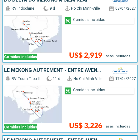
RV indochine
9 d
Ho Chi Minh-Ville
03/04/2027
Comidas incluidas
US$ 2,919
Tasas incluidas
Comidas incluidas
LE MÉKONG AUTREMENT - ENTRE AVENTURE ET SITES INCONTOURNABLES
RV Toum Tiou II
11 d
Ho Chi Minh-Ville
17/04/2027
Comidas incluidas
US$ 3,226
Tasas incluidas
Comidas incluidas