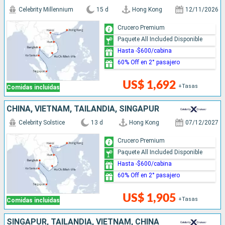
Celebrity Millennium
15 d
Hong Kong
12/11/2026
Crucero Premium
Paquete All Included Disponible
Hasta -$600/cabina
60% Off en 2° pasajero
US$ 1,692
+Tasas
Comidas incluidas
CHINA, VIETNAM, TAILANDIA, SINGAPUR
Celebrity Solstice
13 d
Hong Kong
07/12/2027
Crucero Premium
Paquete All Included Disponible
Hasta -$600/cabina
60% Off en 2° pasajero
US$ 1,905
+Tasas
Comidas incluidas
SINGAPUR, TAILANDIA, VIETNAM, CHINA