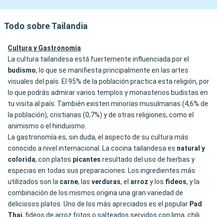
Todo sobre Tailandia
Cultura y Gastronomía
La cultura tailandesa está fuertemente influenciada por el
budismo
, lo que se manifiesta principalmente en las artes
visuales del país. El 95% de la población practica esta religión, por
lo que podrás admirar varios templos y monasterios budistas en
tu visita al país. También existen minorías musulmanas (4,6% de
la población), cristianas (0,7%) y de otras religiones, como el
animismo o el hinduismo.
La gastronomía es, sin duda, el aspecto de su cultura más
conocido a nivel internacional. La cocina tailandesa es
natural y
colorida
, con platos
picantes
resultado del uso de hierbas y
especias en todas sus preparaciones. Los ingredientes más
utilizados son la
carne
, las
verduras
, el
arroz
y los
fideos
, y la
combinación de los mismos origina una gran variedad de
deliciosos platos. Uno de los más apreciados es el popular
Pad
Thai
, fideos de arroz fritos o salteados servidos con lima, chili