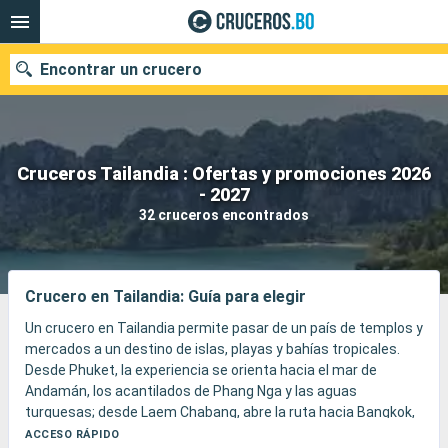
Encontrar un crucero
Cruceros Tailandia : Ofertas y promociones 2026
Nuestros destinos
- 2027
32 cruceros encontrados
Fecha de salida
Puertos
Compañías
Crucero en Tailandia: Guía para elegir
Buscar
Un crucero en Tailandia permite pasar de un país de templos y
mercados a un destino de islas, playas y bahías tropicales.
Desde Phuket, la experiencia se orienta hacia el mar de
Andamán, los acantilados de Phang Nga y las aguas
turquesas; desde Laem Chabang, abre la ruta hacia Bangkok,
sus palacios, sus klongs y sus barrios animados.
ACCESO RÁPIDO