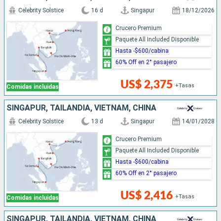
Celebrity Solstice
16 d
Singapur
18/12/2026
Crucero Premium
Paquete All Included Disponible
Hasta -$600/cabina
60% Off en 2° pasajero
US$ 2,375
+Tasas
Comidas incluidas
SINGAPUR, TAILANDIA, VIETNAM, CHINA
Celebrity Solstice
13 d
Singapur
14/01/2028
Crucero Premium
Paquete All Included Disponible
Hasta -$600/cabina
60% Off en 2° pasajero
US$ 2,416
+Tasas
Comidas incluidas
SINGAPUR, TAILANDIA, VIETNAM, CHINA