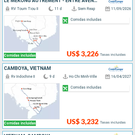
LE MÉKONG AUTREMENT - ENTRE AVENTURE ET SITES INCONTOURNABLES
RV Toum Tiou II
11 d
Siem Reap
11/09/2026
Comidas incluidas
US$ 3,226
Tasas incluidas
Comidas incluidas
CAMBOYA, VIETNAM
Rv Indochine II
9 d
Ho Chi Minh-Ville
16/04/2027
Comidas incluidas
US$ 3,232
Tasas incluidas
Comidas incluidas