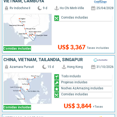
VIETNAM, CAMBOYA
Rv Indochine II
9 d
Ho Chi Minh-Ville
25/04/2028
Comidas incluidas
US$ 3,367
Tasas incluidas
Comidas incluidas
CHINA, VIETNAM, TAILANDIA, SINGAPUR
Azamara Pursuit
15 d
Hong Kong
31/10/2026
Todo incluido
Propinas incluidas
Noches AzAmazing incluidas
Comidas incluidas
US$ 3,844
+Tasas
Comidas incluidas