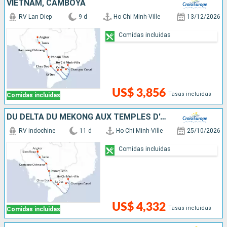
VIETNAM, CAMBOYA
RV Lan Diep
9 d
Ho Chi Minh-Ville
13/12/2026
Comidas incluidas
US$ 3,856
Tasas incluidas
Comidas incluidas
DU DELTA DU MÉKONG AUX TEMPLES D'ANGKOR (FORMULE PORT/PORT)
RV indochine
11 d
Ho Chi Minh-Ville
25/10/2026
Comidas incluidas
US$ 4,332
Tasas incluidas
Comidas incluidas