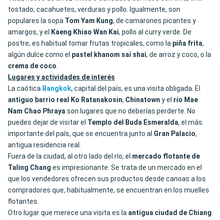
tostado, cacahuetes, verduras y pollo. Igualmente, son
populares la sopa
Tom Yam Kung
, de camarones picantes y
amargos, y el
Kaeng Khiao Wan Kai
, pollo al curry verde. De
postre, es habitual tomar frutas tropicales, como la
piña
frita
,
algún dulce como el
pastel khanom sai shai
, de arroz y coco, o la
crema de coco
.
Lugares y actividades de interés
La caótica
Bangkok
, capital del país, es una visita obligada. El
antiguo barrio real Ko Ratanakosin
,
Chinatown
y el
río Mae
Nam Chao Phraya
son lugares que no deberías perderte. No
puedes dejar de visitar el
Templo del Buda Esmeralda
, el más
importante del país, que se encuentra junto al
Gran Palacio
,
antigua residencia real.
Fuera de la ciudad, al otro lado del río, el
mercado flotante de
Taling Chang
es impresionante. Se trata de un mercado en el
que los vendedores ofrecen sus productos desde canoas a los
compradores que, habitualmente, se encuentran en los muelles
flotantes.
Otro lugar que merece una visita es la
antigua ciudad de Chiang