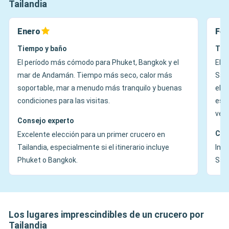
Tailandia
Enero
Feb
Tiempo y baño
Tie
El período más cómodo para Phuket, Bangkok y el
El g
mar de Andamán. Tiempo más seco, calor más
Sam
soportable, mar a menudo más tranquilo y buenas
el 
condiciones para las visitas.
esp
vera
Consejo experto
Con
Excelente elección para un primer crucero en
Tailandia, especialmente si el itinerario incluye
Inte
Phuket o Bangkok.
Samu
Los lugares imprescindibles de un crucero por
Tailandia