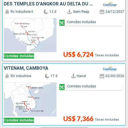
DES TEMPLES D'ANGKOR AU DELTA DU MÉKONG, VIVEZ DES FÊTES DE FIN D'ANNÉES UNIQUES ET DÉPAYSANTES
Rv Indochine II
12 d
Siem Reap
24/12/2027
Comidas incluidas
US$ 6,724
Tasas incluidas
Comidas incluidas
VITENAM, CAMBOYA
RV indochine
17 d
Hanoï
02/09/2026
Comidas incluidas
US$ 7,366
Tasas incluidas
Comidas incluidas