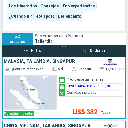
Koh Samui aporta un ambiente más apacible, entre
Los itinerarios
Consejos
Top experiencias
cocoteros, templos frente al mar y excursiones a Ang Thong,
para un viaje que combina cultura, gastronomía, descanso y
¿Cuándo ir?
Hot spots
Les encantó
los grandes paisajes del Sudeste Asiático.
32
Sus criterios de búsqueda:
Tailandia
cruceros
Filtrar
Ordenar
MALASIA, TAILANDIA, SINGAPUR
Quantum of the Seas
5 d
Singapur
17/01/2028
Precio especial familias
Hasta -60% en el 2° pasajero
Comidas incluidas
US$ 382
+Tasas
Comidas incluidas
CHINA, VIETNAM, TAILANDIA, SINGAPUR