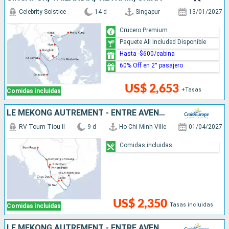
Celebrity Solstice
14 d
Singapur
13/01/2027
Crucero Premium
Paquete All Included Disponible
Hasta -$600/cabina
60% Off en 2° pasajero
US$ 2,653
+Tasas
Comidas incluidas
LE MÉKONG AUTREMENT - ENTRE AVENTURE ET SITES INCONTOURNABLES
RV Toum Tiou II
9 d
Ho Chi Minh-Ville
01/04/2027
Comidas incluidas
US$ 2,350
Tasas incluidas
Comidas incluidas
LE MÉKONG AUTREMENT - ENTRE AVENTURE ET SITES INCONTOURNABLES