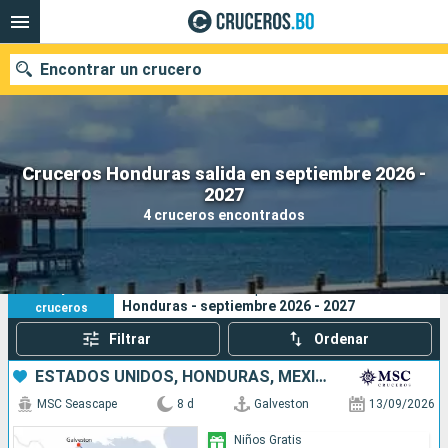
Encontrar un crucero
Cruceros Honduras salida en septiembre 2026 -
Nuestros destinos
2027
4 cruceros encontrados
Fecha de salida
Puertos
Compañías
4
Sus criterios de búsqueda:
Honduras - septiembre 2026 - 2027
cruceros
Buscar
Filtrar
Ordenar
ESTADOS UNIDOS, HONDURAS, MÉXICO
MSC Seascape
8 d
Galveston
13/09/2026
Niños Gratis