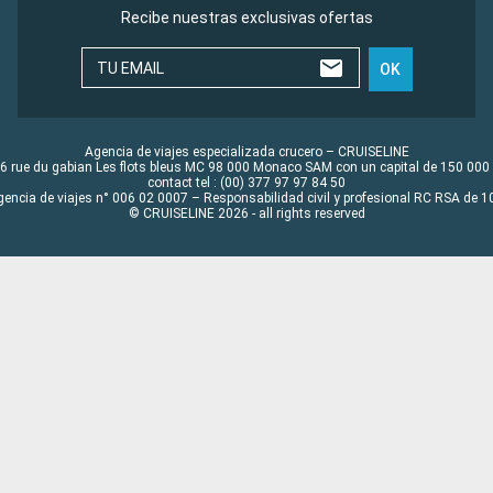
Recibe nuestras exclusivas ofertas
TU EMAIL
OK
Agencia de viajes especializada crucero – CRUISELINE
6 rue du gabian Les flots bleus MC 98 000 Monaco SAM con un capital de 150 000
contact tel : (00) 377 97 97 84 50
gencia de viajes n° 006 02 0007 – Responsabilidad civil y profesional RC RSA de
© CRUISELINE 2026 - all rights reserved