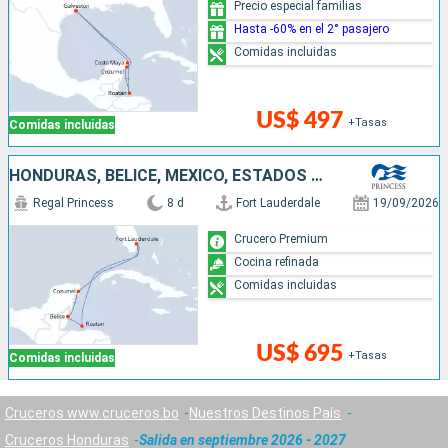
Precio especial familias
Hasta -60% en el 2° pasajero
Comidas incluidas
US$ 497
+Tasas
Comidas incluidas
HONDURAS, BELICE, MÉXICO, ESTADOS UNIDOS
Regal Princess
8 d
Fort Lauderdale
19/09/2026
Crucero Premium
Cocina refinada
Comidas incluidas
US$ 695
+Tasas
Comidas incluidas
Cruceros www.cruceros.bo
Nuestros Destinos País
Cruceros Honduras
Salida en septiembre 2026 - 2027