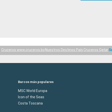
Cruceros www.cruceros.bo
Nuestros Destinos País
Cruceros Qatar
Sa
Barcos más populares
MSC World Europa
Icon of the Seas
Costa Toscana