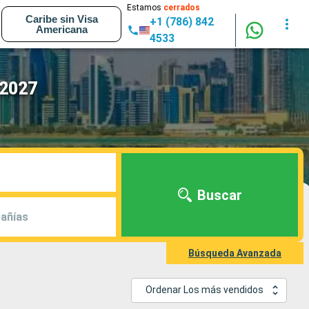
Estamos
cerrados
Caribe sin Visa
+1 (786) 842
Americana
4533
 2027
Buscar
añías
Búsqueda Avanzada
Ordenar Los más vendidos